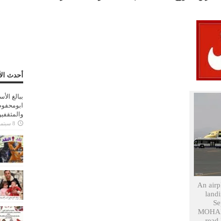
أحدث الأ
ببالغ الأ
ابومحفوظ
والمثقفي
8 سبتمبر، 2025
An airpl
landi
Se
MOHAMM
rea