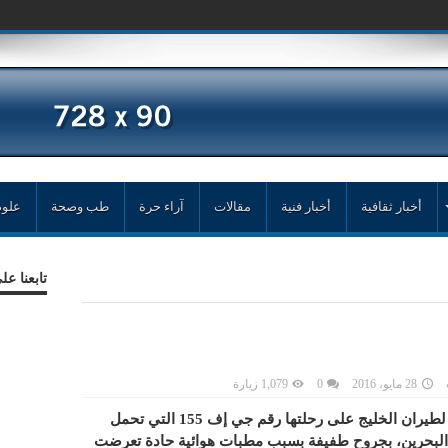
أخبار ثقافية
أخبار فنية
مقالات
آراء حرة
طب وصحة
علوم
تابعنا ع
28 مايو، 2016
0
1,079 زيارة
أصيب مسافرون وأفراد طاقم طائرة تابعة لطيران الخليج على رحلتها رقم جي إف 155 التي تحمل
مانيلا إلى البحرين، بجروح طفيفة بسبب مطبات هوائية حادة تعرضت