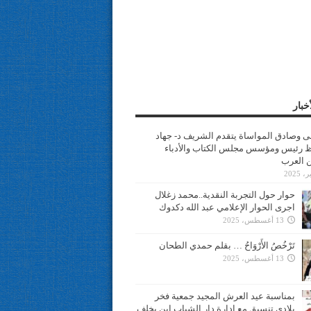
خبار
سى وصادق المواساة يتقدم الشريف د- جهاد
 رئيس ومؤسس مجلس الكتاب والأدباء
ن العرب
حوار حول التجربة النقدية..محمد زغلال
اجرى الحوار الإعلامي عبد الله دكدوك
13 أغسطس، 2025
تَرْخُصُ الأَرْوَاحُ … بقلم حمدي الطحان
13 أغسطس، 2025
بمناسبة عيد العرش المجيد جمعية فخر
بلادي تنسيق مع ادارة دار الشباب ابن يخلف