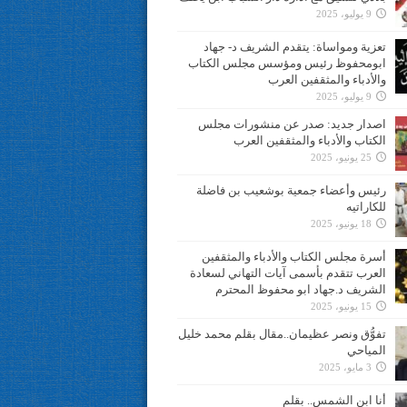
9 يوليو، 2025
تعزية ومواساة: يتقدم الشريف د- جهاد
ابومحفوظ رئيس ومؤسس مجلس الكتاب
والأدباء والمثقفين العرب
9 يوليو، 2025
اصدار جديد: صدر عن منشورات مجلس
الكتاب والأدباء والمثقفين العرب
25 يونيو، 2025
رئيس وأعضاء جمعية بوشعيب بن فاضلة
للكاراتيه
18 يونيو، 2025
أسرة مجلس الكتاب والأدباء والمثقفين
العرب تتقدم بأسمى آيات التهاني لسعادة
الشريف د.جهاد ابو محفوظ المحترم
15 يونيو، 2025
تفوُّق ونصر عظيمان..مقال بقلم محمد خليل
المياحي
3 مايو، 2025
أنا ابن الشمس.. بقلم