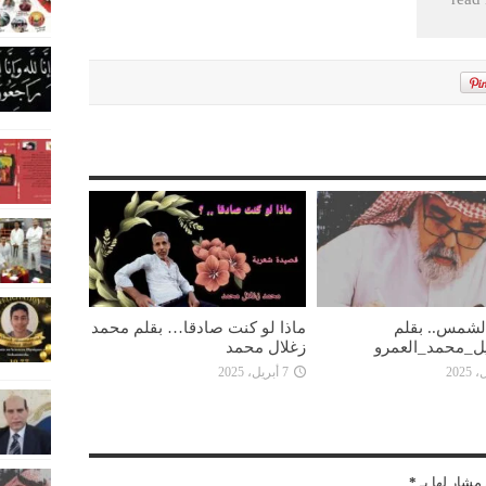
 الشمس.. بقلم
ماذا لو كنت صادقا… بقلم محمد
ل_محمد_العمرو
زغلال محمد
7 أبريل، 2025
مشار لها بـ
*