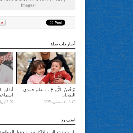
Images)
أخبار ذات صلة
تَرْخُصُ الأَرْوَاحُ … بقلم حمدي
أنا ابن
الطحان
اسماعي
13 أغسطس، 2025
7 أبريل، 2025
اضف رد
لن يتم نشر البريد الإلكتروني . الحقول المطلوبة 