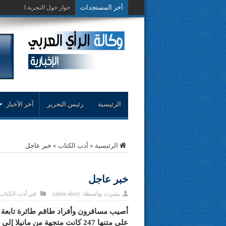
أخر المستجدات
حوار حول التجربة النق
الرئيسية
رئيس التحرير
آخر الأخبار
الرئيسية
»
أدب الكتاب
»
خبر عاجل
خبر عاجل
نشرت بواسطة:
salma alzoy
في
أدب الكتاب
على متنها 247 كانت متجهة من 