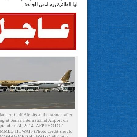
لها الطائرة يوم امس الجمعة.
ane of Gulf Air sits at the tarmac after
ng at Sanaa International Airport on
ptember 24, 2014. AFP PHOTO /
ED HUWAIS (Photo credit should
d MOHAMMED HUWAIS/AFP/Getty