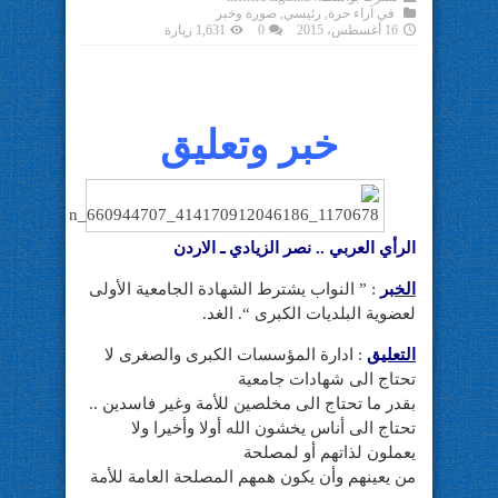
في
آراء حرة
,
رئيسي
,
صورة وخبر
16 أغسطس، 2015
0
1,631 زيارة
خبر وتعليق
الرأي العربي .. نصر الزيادي ـ الاردن
الخبر
: ” النواب يشترط الشهادة الجامعية الأولى
لعضوية البلديات الكبرى “. الغد.
التعليق
: ادارة المؤسسات الكبرى والصغرى ﻻ
تحتاج الى شهادات جامعية
بقدر
ما تحتاج الى مخلصين للأمة وغير فاسدين ..
تحتاج الى أناس يخشون الله أولا وأخيرا وﻻ
يعملون لذاتهم أو لمصلحة
من يعينهم وأن يكون همهم المصلحة العامة للأمة