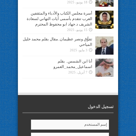
18 يونيو، 2025
أسرة مجلس الكتاب والأدباء والمثقفين
العرب تتقدم بأسمى آيات التهاني لسعادة
الشريف د.جهاد ابو محفوظ المحترم
15 يونيو، 2025
تفوُّق ونصر عظيمان..مقال بقلم محمد خليل
المياحي
3 مايو، 2025
أنا ابن الشمس.. بقلم
اسماعيل_محمد_العمرو
7 أبريل، 2025
تسجيل الدخول