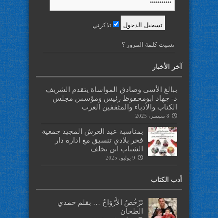
تذكرني
نسيت كلمة المرور ؟
آخر الأخبار
ببالغ الأسى وصادق المواساة يتقدم الشريف
د- جهاد ابومحفوظ رئيس ومؤسس مجلس
الكتاب والأدباء والمثقفين العرب
8 سبتمبر، 2025
بمناسبة عيد العرش المجيد جمعية
فخر بلادي تنسيق مع ادارة دار
الشباب ابن يخلف
9 يوليو، 2025
أدب الكتاب
تَرْخُصُ الأَرْوَاحُ … بقلم حمدي
الطحان