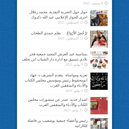
8 سبتمبر، 2025
حوار حول التجربة النقدية..محمد زغلال
اجرى الحوار الإعلامي عبد الله دكدوك
13 أغسطس، 2025
تَرْخُصُ الأَرْوَاحُ … بقلم حمدي الطحان
13 أغسطس، 2025
بمناسبة عيد العرش المجيد جمعية فخر
بلادي تنسيق مع ادارة دار الشباب ابن يخلف
9 يوليو، 2025
تعزية ومواساة: يتقدم الشريف د- جهاد
ابومحفوظ رئيس ومؤسس مجلس الكتاب
والأدباء والمثقفين العرب
9 يوليو، 2025
اصدار جديد: صدر عن منشورات مجلس
الكتاب والأدباء والمثقفين العرب
25 يونيو، 2025
رئيس وأعضاء جمعية بوشعيب بن فاضلة
للكاراتيه