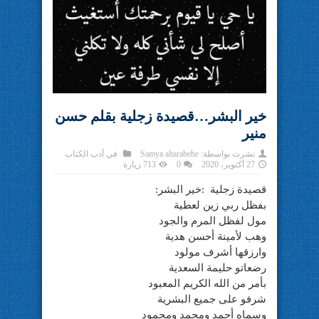
خير البشر…قصيدة زجلية بقلم حسن
منير
نشرت بواسطة:
Samya altarabehe
في
أدب الكتاب
27 أكتوبر، 2020
0
713 زيارة
قصيدة زجلية :خير البشر:
بفظل ربي زين لعطية
مول لفظل المرم والجود
وهب لأمينة أحسن هدية
وارزقها أشرف مولود
رضعاتو حليمة السعدية
بأمر من الله الكريم المعبود
شرفو على جميع البشرية
وسماه أحمد ومحمد ومحمود