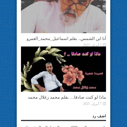
أنا ابن الشمس.. بقلم اسماعيل_محمد_العمرو
7 أبريل، 2025
ماذا لو كنت صادقا… بقلم محمد زغلال محمد
7 أبريل، 2025
اضف رد