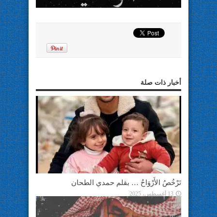
أخبار ذات صلة
تَرْخُصُ الأَرْوَاحُ … بقلم حمدي الطحان
13 أغسطس، 2025