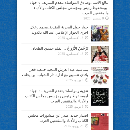
ببالغ الأسى وصادق المواساة يتقدم الشريف د- جهاد
ابومحفوظ رئيس ومؤسس مجلس الكتاب والأدباء
والمثقفين العرب
8 سبتمبر، 2025
حوار حول التجربة النقدية..محمد زغلال
اجرى الحوار الإعلامي عبد الله دكدوك
13 أغسطس، 2025
تَرْخُصُ الأَرْوَاحُ … بقلم حمدي الطحان
13 أغسطس، 2025
بمناسبة عيد العرش المجيد جمعية فخر
بلادي تنسيق مع ادارة دار الشباب ابن يخلف
9 يوليو، 2025
تعزية ومواساة: يتقدم الشريف د- جهاد
ابومحفوظ رئيس ومؤسس مجلس الكتاب
والأدباء والمثقفين العرب
9 يوليو، 2025
اصدار جديد: صدر عن منشورات مجلس
الكتاب والأدباء والمثقفين العرب
25 يونيو، 2025