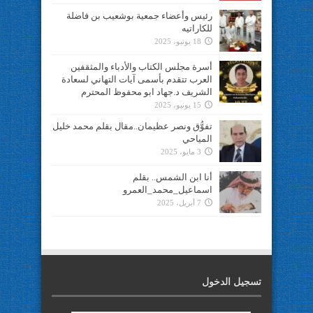
رئيس وأعضاء جمعية بوشعيب بن فاضلة
للكاراتيه
18 يونيو، 2025
أسرة مجلس الكتاب والأدباء والمثقفين
العرب تتقدم بأسمى آيات التهاني لسعادة
الشريف د.جهاد ابو محفوظ المحترم
15 يونيو، 2025
تفوُّق ونصر عظيمان..مقال بقلم محمد خليل
المياحي
3 مايو، 2025
أنا ابن الشمس.. بقلم
اسماعيل_محمد_العمرو
7 أبريل، 2025
تسجيل الدخول