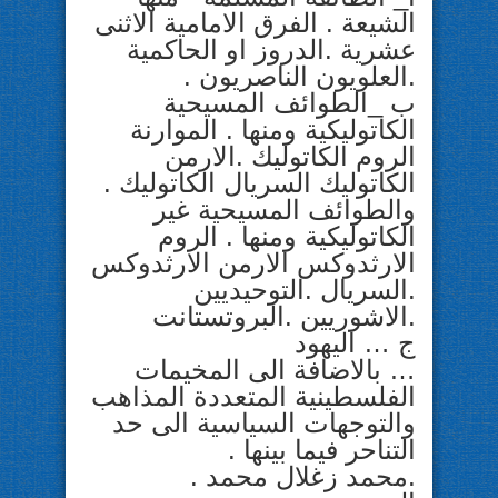
الشيعة . الفرق الامامية الاثنى
عشرية .الدروز او الحاكمية
.العلويون الناصريون .
ب _الطوائف المسيحية
الكاتوليكية ومنها . الموارنة
الروم الكاتوليك .الارمن
الكاتوليك السريال الكاتوليك .
والطوائف المسيحية غير
الكاتوليكية ومنها . الروم
الارثدوكس الارمن الارثدوكس
.السريال .التوحيديين
.الاشوريين .البروتستانت
ج … اليهود
… بالاضافة الى المخيمات
الفلسطينية المتعددة المذاهب
والتوجهات السياسية الى حد
التناحر فيما بينها .
.محمد زغلال محمد .