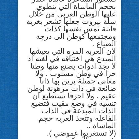
بحجم الماساة التي ينطوي
عليها الوطن العربي من خلال
سلة بيروت جعلها تشعر بغربة
قاتلة تمس نفسها كذات
ومجتمعها كوطن الى درجة
الضياع .
لان الغربة المرة التي يعيشها
المبدع هي اختناقه في لغته اذ
لا يجد ادوات يصنع منها وطنا
حرا في وطن مسلوب . ولا
معاني جميلة يزين بها ذاتا
ضائعة في ذات مرهونة لوطن
عقيم . ولا احرفا تستطيع ان
تنسيه في وضع مقيت فتضيع
الذات المبدعة في الذات
الفاعلة وتتخذ الغربة حجم
الماساة ..
(لا تستغربوا غموضي ).