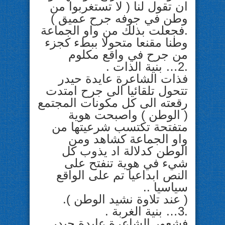
ان تقول لنا ( لا تستغربوا من
وطن في جوفه جرح عميق )
.فجعلت بذلك من واو الجماعة
وطنا مقنعا متحولا ببطء كجزء
من جرح في واقع مكلوم
.2… بنية الذات .
فذات الشاعرة عايدة حيدر
تتحول تلقائيا الى جرح امتدت
رقعته الى كل مكونات المجتمع
( الوطن ) واصبحت هوية
متفتحة تكتسب شرعيتها من
واو الجماعة كشاهد ومن
الوطن كدلالة اد يذوب كل
شيء في هوية تنفتح على
النص ابداعيا تم على الواقع
سياسيا ..
( عند تلاوة نشيد الوطن ).
.3… بنية الغربة .
فشعور الشاعرة عايدة حيدر