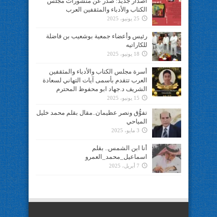
اصدار جديد: صدر عن منشورات مجلس
الكتاب والأدباء والمثقفين العرب
25 يونيو، 2025
رئيس وأعضاء جمعية بوشعيب بن فاضلة
للكاراتيه
18 يونيو، 2025
أسرة مجلس الكتاب والأدباء والمثقفين
العرب تتقدم بأسمى آيات التهاني لسعادة
الشريف د.جهاد ابو محفوظ المحترم
15 يونيو، 2025
تفوُّق ونصر عظيمان..مقال بقلم محمد خليل
المياحي
3 مايو، 2025
أنا ابن الشمس.. بقلم
اسماعيل_محمد_العمرو
7 أبريل، 2025