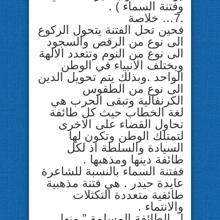
وفتنة السماء ) .
.7… خلاصة
فحين تحل الفتنة يتحول الركوع
الى نوع من الرقص والسجود
الى نوع من النوم وتتعدد الالهة
ويختلف الانبياء في الوطن
الواحد .وبذلك يتم تحويل الدين
الى نوع من الطقوس
الكرنفالية وتبقى الحرب هي
لغة الخطاب حيث كل طائفة
تحاول القضاء على الاخرى
لتمتلك الوطن وتكون لها
السيادة والسلطة اذ لكل
طائفة دينها ومذهبها .
ففتنة السماء بالنسبة للشاعرة
عايدة حيدر . هي فتنة مذهبية
طائفية متعددة التكثلات
والانتماء .
ا_ الطائفة المسلمة ” منها