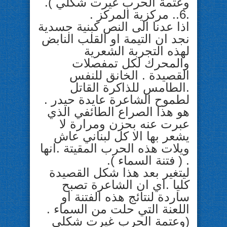
وعتمة الحرب غيرت شكلي ).
.6.. مركزية المركز .
اذا عدنا الى النص كبنية جسدية
نجد ان التيمة او القلب النابض
لهذه التجربة الشعرية
والمحرك لكل تمفصلات
القصيدة . الخانق للنفس
.الطامس للذاكرة القاتل
لطموح الشاعرة عايدة حيدر .
هو هذا الصراع الطائفي الذي
عبرت عنه بحزن ومرارة لا
يشعر بها الا كل لبناني عاش
ويلات هذه الحرب المقيتة .انها
. ( فتنة السماء ).
ليتغير بعد هذا شكل القصيدة
كليا .اي ان الشاعرة تصبح
ساردة لنتائج هذه الفتنة او
اللعنة التي حلت من السماء .
(وعتمة الحرب غيرت شكلي