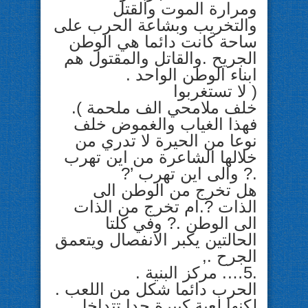
ومرارة الموت والقتل
والتخريب وبشاعة الحرب على
ساحة كانت دائما هي الوطن
الجريح .والقاتل والمقتول هم
ابناء الوطن الواحد .
( لا تستغربوا
خلف ملامحي الف ملحمة ).
فهذا الغياب والغموض خلف
نوعا من الحيرة لا تدري من
خلالها الشاعرة من اين تهرب
.? والى اين تهرب ’?
هل تخرج من الوطن الى
الذات ?.ام تخرج من الذات
الى الوطن .? وفي كلتا
الحالتين يكبر الانفصال ويتعمق
الجرح .,
.5…. مركز البنية .
الحرب دائما شكل من اللعب .
لكنها لعبة كبيرة جدا تتداخل