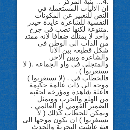
.4… بنية المركز .
ان الاليات المستعملة في
النص للتعبير عن المكونات
النفسية للشاعرة عايدة حيدر
.متنوعة لكنها تصب في جرح
واحد لا يمتلك ضفافا لانه ممتد
من الذات الى الوطن في
شكل قطيعة بين الانا
والشاعرة وبين الاخر.
والمتجلي في واو الجماعة .( لا
تستغربوا ) .
فالخطاب في . (لا تستغربوا )
موجه الى ذات عالمة حكيمة
فاعلة شاهدة ومؤرخة لحقبة
من الهلع والحرب ووتمثل
الضمير القومي او العالمي .
ويمكن للخطاب كذلك ( لا
تستغربوا ) ان يكون موجها الى
فئة عاشت التجربة والحدث