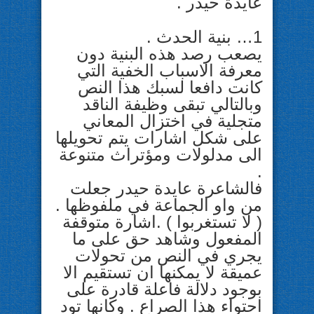
عايدة حيدر .
1… بنية الحدث .
يصعب رصد هذه البنية دون
معرفة الاسباب الخفية التي
كانت دافعا لسبك هذا النص
وبالتالي تبقى وظيفة الناقد
متجلية في اختزال المعاني
على شكل اشارات يتم تحويلها
الى مدلولات ومؤتراث متنوعة
.
فالشاعرة عايدة حيدر جعلت
من واو الجماعة في ملفوظها .
( لا تستغربوا ) .اشارة متوقفة
المفعول وشاهد حق على ما
يجري في النص من تحولات
عميقة لا يمكنها ان تستقيم الا
بوجود دلالة فاعلة قادرة على
احتواء هذا الصراع . وكانها تود