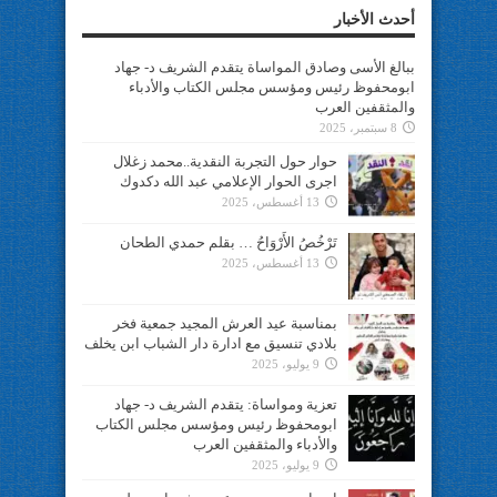
أحدث الأخبار
ببالغ الأسى وصادق المواساة يتقدم الشريف د- جهاد
ابومحفوظ رئيس ومؤسس مجلس الكتاب والأدباء
والمثقفين العرب
8 سبتمبر، 2025
حوار حول التجربة النقدية..محمد زغلال
اجرى الحوار الإعلامي عبد الله دكدوك
13 أغسطس، 2025
تَرْخُصُ الأَرْوَاحُ … بقلم حمدي الطحان
13 أغسطس، 2025
بمناسبة عيد العرش المجيد جمعية فخر
بلادي تنسيق مع ادارة دار الشباب ابن يخلف
9 يوليو، 2025
تعزية ومواساة: يتقدم الشريف د- جهاد
ابومحفوظ رئيس ومؤسس مجلس الكتاب
والأدباء والمثقفين العرب
9 يوليو، 2025