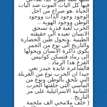
فيها كل اليات الموت ضد اليات
الحياة .هو صراع من اجل
الوجود وجود الذات ووجود
الوطن ووجود الهوية ..
الحرب لعبة قذرة تسحق
الانسان تعيده الى حقيقته
الطينية .وتحول طين الحضارة
والتاريخ الى نوع من الجمر
يكوي ذاكرة الانسان ويحولها
الى رماد فتسكن كوابيس
الفزع هذا الرماد .
فالشاعرة عايدة حيدر تعي
جيدا ان الحرب نوع من الغربلة
التي تلحق بالوطن ونوع من
الماسي التي خلفتها الحرب
اللبنانية الاسرائيلية على مر
التاريخ .
( خلف ملامحي الف ملحمة