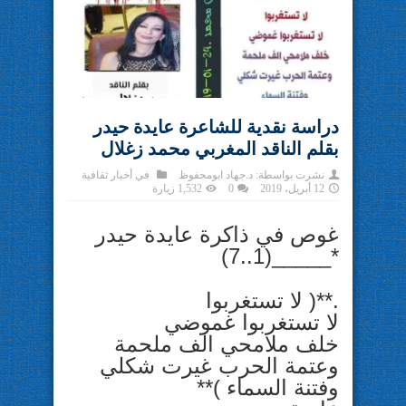
دراسة نقدية للشاعرة عايدة حيدر
بقلم الناقد المغربي محمد زغلال
نشرت بواسطة:
د.جهاد ابومحفوظ
في
أخبار ثقافية
12 أبريل، 2019
0
1,532 زيارة
غوص في ذاكرة عايدة حيدر
*_____(1..7)
.**( لا تستغربوا
لا تستغربوا غموضي
خلف ملامحي الف ملحمة
وعتمة الحرب غيرت شكلي
وفتنة السماء )**