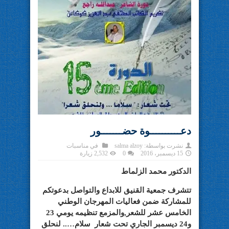
دعــــــــــوة حضـــــــور
نشرت بواسطة:
salma alzoy
في
مناسبات
15 ديسمبر، 2016
0
2,532 زيارة
الدكتور محمد الزلماط
تتشرف جمعية القنيق للابداع والتواصل بدعوتكم
للمشاركة ضمن فعاليات المهرجان الوطني
الخامس عشر للشعر,والمزمع تنظيمه يومي 23
و24 ديسمبر الجاري تحت شعار سلام….. لنحلق