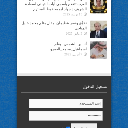
العرب تتقدم بأسمى آيات التهاني لسعادة
الشريف د.جهاد ابو محفوظ المحترم
15 يونيو، 2025
تفوُّق ونصر عظيمان..مقال بقلم محمد خليل
المياحي
3 مايو، 2025
أنا ابن الشمس.. بقلم
اسماعيل_محمد_العمرو
7 أبريل، 2025
تسجيل الدخول