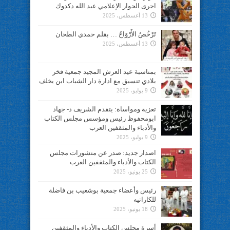
اجرى الحوار الإعلامي عبد الله دكدوك
13 أغسطس، 2025
تَرْخُصُ الأَرْوَاحُ … بقلم حمدي الطحان
13 أغسطس، 2025
بمناسبة عيد العرش المجيد جمعية فخر
بلادي تنسيق مع ادارة دار الشباب ابن يخلف
9 يوليو، 2025
تعزية ومواساة: يتقدم الشريف د- جهاد
ابومحفوظ رئيس ومؤسس مجلس الكتاب
والأدباء والمثقفين العرب
9 يوليو، 2025
اصدار جديد: صدر عن منشورات مجلس
الكتاب والأدباء والمثقفين العرب
25 يونيو، 2025
رئيس وأعضاء جمعية بوشعيب بن فاضلة
للكاراتيه
18 يونيو، 2025
أسرة مجلس الكتاب والأدباء والمثقفين