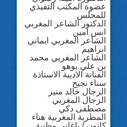
عضوة المكتب التفيذي
للمجلس
الدكتور الشاعر المغربي
انس امين
الشاعر المغربي ايماني
ابراهيم
الشاعر المغربي محمد
بن علي بوهو
الفنانة الاديبة الاستاذة
سناء نجيح
الزجال خالد منير
الزجال المغربي
مصطفى دكي
المطربة المغربية هناء
كانون / باغاني وطنية