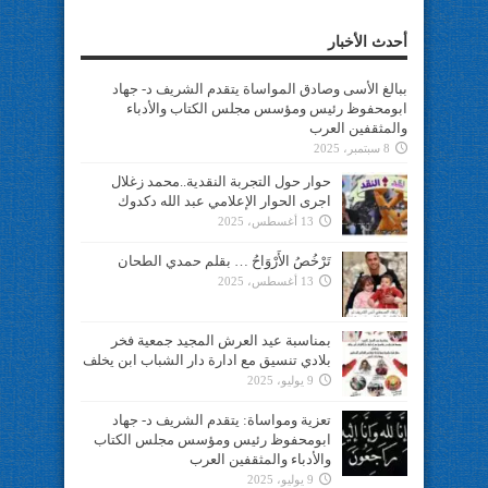
أحدث الأخبار
ببالغ الأسى وصادق المواساة يتقدم الشريف د- جهاد
ابومحفوظ رئيس ومؤسس مجلس الكتاب والأدباء
والمثقفين العرب
8 سبتمبر، 2025
حوار حول التجربة النقدية..محمد زغلال
اجرى الحوار الإعلامي عبد الله دكدوك
13 أغسطس، 2025
تَرْخُصُ الأَرْوَاحُ … بقلم حمدي الطحان
13 أغسطس، 2025
بمناسبة عيد العرش المجيد جمعية فخر
بلادي تنسيق مع ادارة دار الشباب ابن يخلف
9 يوليو، 2025
تعزية ومواساة: يتقدم الشريف د- جهاد
ابومحفوظ رئيس ومؤسس مجلس الكتاب
والأدباء والمثقفين العرب
9 يوليو، 2025