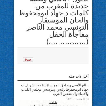
جديدة للمغرب من
كلمات د.جهاد ابومحفوظ
والحان الموسيقار
التونسي محمد الناصر
مفاجأة الحفل
(…………….)
أخبار ذات صلة
ببالغ الأسى وصادق المواساة يتقدم الشريف د-
جهاد ابومحفوظ رئيس ومؤسس مجلس الكتاب
والأدباء والمثقفين العرب
8 سبتمبر، 2025