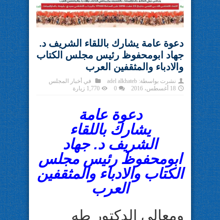
دعوة عامة يشارك باللقاء الشريف د.
جهاد ابومحفوظ رئيس مجلس الكتاب
والادباء والمثقفين العرب
نشرت بواسطة:
adel alkhateb
في
أخبار المجلس
18 أغسطس، 2016
0
1,770 زيارة
دعوة عامة
يشارك باللقاء
الشريف د. جهاد
ابومحفوظ رئيس مجلس
الكتاب والادباء والمثقفين
العرب
ومعالي الدكتور طه