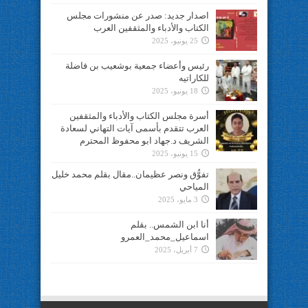
اصدار جديد: صدر عن منشورات مجلس
الكتاب والأدباء والمثقفين العرب
25 يونيو، 2025
رئيس وأعضاء جمعية بوشعيب بن فاضلة
للكاراتيه
18 يونيو، 2025
أسرة مجلس الكتاب والأدباء والمثقفين
العرب تتقدم بأسمى آيات التهاني لسعادة
الشريف د.جهاد ابو محفوظ المحترم
15 يونيو، 2025
تفوُّق ونصر عظيمان..مقال بقلم محمد خليل
المياحي
3 مايو، 2025
أنا ابن الشمس.. بقلم
اسماعيل_محمد_العمرو
7 أبريل، 2025