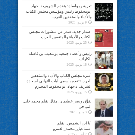
تعزية ومواساة: يتقدم الشريف د- جهاد
ابومحفوظ رئيس ومؤسس مجلس الكتاب
والأدباء والمثقفين العرب
9 يوليو، 2025
اصدار جديد: صدر عن منشورات مجلس
الكتاب والأدباء والمثقفين العرب
25 يونيو، 2025
رئيس وأعضاء جمعية بوشعيب بن فاضلة
للكاراتيه
18 يونيو، 2025
أسرة مجلس الكتاب والأدباء والمثقفين
العرب تتقدم بأسمى آيات التهاني لسعادة
الشريف د.جهاد ابو محفوظ المحترم
15 يونيو، 2025
تفوُّق ونصر عظيمان..مقال بقلم محمد خليل
المياحي
3 مايو، 2025
أنا ابن الشمس.. بقلم
اسماعيل_محمد_العمرو
7 أبريل، 2025