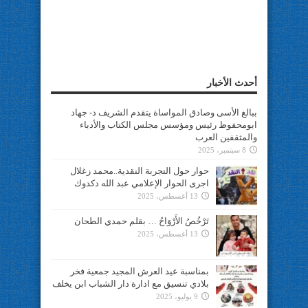
أحدث الأخبار
ببالغ الأسى وصادق المواساة يتقدم الشريف د- جهاد
ابومحفوظ رئيس ومؤسس مجلس الكتاب والأدباء
والمثقفين العرب
8 سبتمبر، 2025
حوار حول التجربة النقدية..محمد زغلال
اجرى الحوار الإعلامي عبد الله دكدوك
13 أغسطس، 2025
تَرْخُصُ الأَرْوَاحُ … بقلم حمدي الطحان
13 أغسطس، 2025
بمناسبة عيد العرش المجيد جمعية فخر
بلادي تنسيق مع ادارة دار الشباب ابن يخلف
9 يوليو، 2025