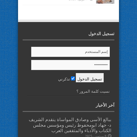
تسجيل الدخول
تذكرني
نسيت كلمة المرور ؟
آخر الأخبار
ببالغ الأسى وصادق المواساة يتقدم الشريف
د- جهاد ابومحفوظ رئيس ومؤسس مجلس
الكتاب والأدباء والمثقفين العرب
8 سبتمبر، 2025