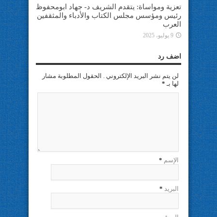
تعزية ومواساة: يتقدم الشريف د- جهاد ابومحفوظ
رئيس ومؤسس مجلس الكتاب والأدباء والمثقفين
العرب
9 يوليو، 2025
اضف رد
لن يتم نشر البريد الإلكتروني . الحقول المطلوبة مشار
لها بـ
*
الإسم
*
البريد
*