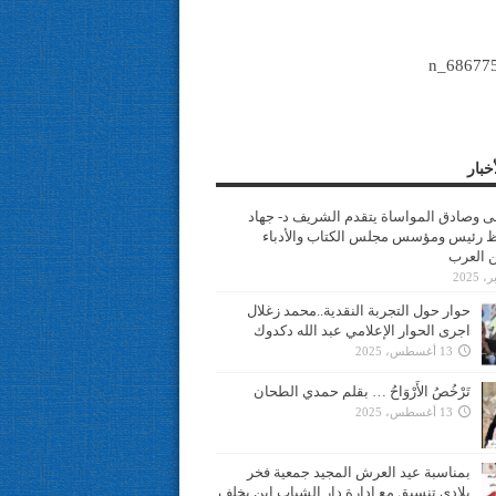
خبار
سى وصادق المواساة يتقدم الشريف د- جهاد
 رئيس ومؤسس مجلس الكتاب والأدباء
ن العرب
حوار حول التجربة النقدية..محمد زغلال
اجرى الحوار الإعلامي عبد الله دكدوك
13 أغسطس، 2025
تَرْخُصُ الأَرْوَاحُ … بقلم حمدي الطحان
13 أغسطس، 2025
بمناسبة عيد العرش المجيد جمعية فخر
بلادي تنسيق مع ادارة دار الشباب ابن يخلف