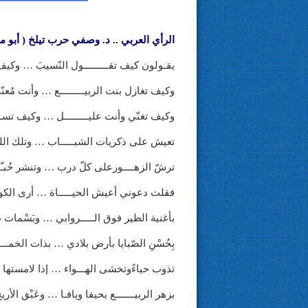
الرأي العربي .. د. وصفي حرب تيلخ ( أبو ما
يقـولون كيف تقـــــــــول النّسيبَ … وكيف
وكيف تغازل بنت الربيـــــــــع … وأنت مُعنّىً
وكيف تغنّي وأنت عليـــــــــل … وكيف تســــ
تعيش على ذكريات الشبـــــاب … وتلك الليال
ترشّ الزهــــورعلى كلّ درب … وتنشر حُبـّك
فقلت دعوني أعيش الحيـــــاة … أرى الكون 
بأغنية الطير فوق الـــــروابي … وبَسْمات 
بِحُسْنِ الصّبايا بأرض بلادي … بذات الخمـــ
تذوب حياءًوتخشى الهـــواء … إذا لامستها ذيــ
بزهر الربيـــــــع بحيفا ويافـا … وعَبْق الأريج