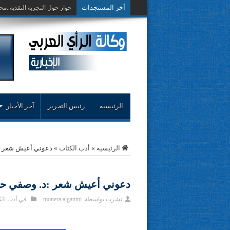
أخر المستجدات
حوار حول التجربة النقدية..مح
الرئيسية
رئيس التحرير
آخر الأخبار
الرئيسية
»
أدب الكتاب
»
دعوني أعيش شعر :
دعوني أعيش شعر :د. وصفي حر
نشرت بواسطة:
monera alganmi
في
أدب ال
————– 