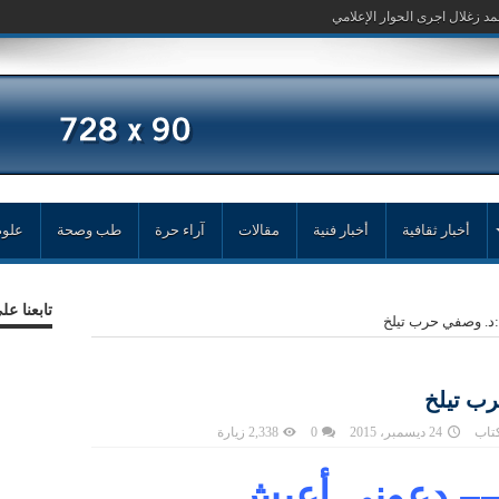
مد زغلال اجرى الحوار الإعلامي عبد ا
أخبار ثقافية
أخبار فنية
مقالات
آراء حرة
طب وصحة
علوم
تابعنا ع
د. وصفي حرب تيلخ
ب تيلخ
كتاب
24 ديسمبر، 2015
0
2,338 زيارة
دعوني أعيش