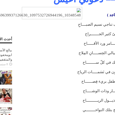
جد )
 تناجي نسيم الصبــــاحِ
 كثير الجــــــــراح
أحدث الأ
امر ورد الأقــــــاح
ببالغ الأ
ي الحِســـــانِ المِلاح
ابومحفوظ
والمثقفي
 في كلّ ســـــــــاح
8 سبتمبر، 2025
في نَسَمـــــات الرياح
طفل بريء فِصـــــــاح
ــار وذات الوشـــــاح
ـول الريـــــــــــاح
 بتلك النواحـــــــــي