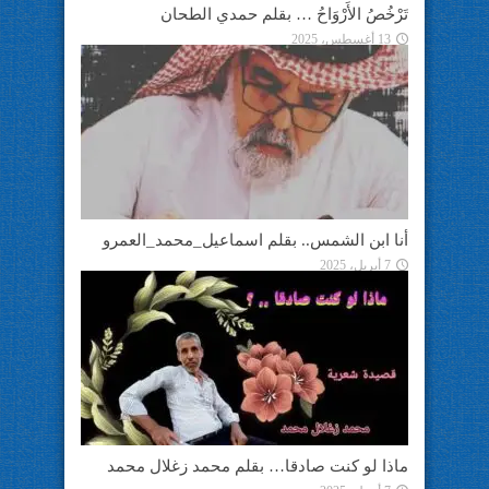
تَرْخُصُ الأَرْوَاحُ … بقلم حمدي الطحان
13 أغسطس، 2025
أنا ابن الشمس.. بقلم اسماعيل_محمد_العمرو
7 أبريل، 2025
ماذا لو كنت صادقا… بقلم محمد زغلال محمد