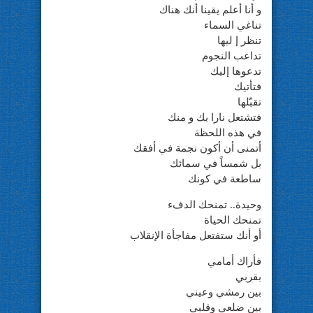
و أنا أعلم يقينا أنك هناك
تناغي السماء
تنظر إ ليها
تداعب النجوم
تدعوها إليك
فتأتيك
تقبّلها
فتشتعل نارا بك و منك
في هذه اللحظة
أتمنى أن أكون نجمة في أفقك
بل شمساً في سمائك
ساطعة في كونك
وحيدة.. تمنحك الدفء
تمنحك الحياة
أو أنك ستفتعل مفاجأة الإنقلاب
فأراك أمامي
بقربي
بين رمشي وعيني
بين ضلعي وقلبي