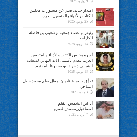
9 يوليو، 2025
اصدار جديد: صدر عن منشورات مجلس
الكتاب والأدباء والمثقفين العرب
25 يونيو، 2025
رئيس وأعضاء جمعية بوشعيب بن فاضلة
للكاراتيه
18 يونيو، 2025
أسرة مجلس الكتاب والأدباء والمثقفين
العرب تتقدم بأسمى آيات التهاني لسعادة
الشريف د.جهاد ابو محفوظ المحترم
15 يونيو، 2025
تفوُّق ونصر عظيمان..مقال بقلم محمد خليل
المياحي
3 مايو، 2025
أنا ابن الشمس.. بقلم
اسماعيل_محمد_العمرو
7 أبريل، 2025