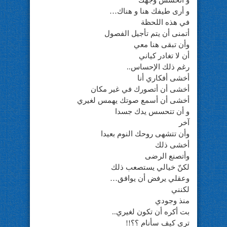
و أتحسس وجهك
و أرى طيفك هنا و هناك…
في هذه اللحظة
أتمنى أن يتم تأجيل الفصول
وأن تبقى هنا معي
أن لا تغادر كياني
رغم ذلك الإحساس..
أخشى أفكاري أنا
أخشى أن أتصورك في غير مكان
أخشى أن أسمع صوتك يهمس لغيري
و أن تتحسس يدك جسدا
آخر
وأن تتشهى روحك النوم بعيدا
أخشى ذلك
وأتصنع الرضى
لكنّ خيالي يستصعب ذلك
وعقلي يرفض أن يوافق…
لكنني
منذ وجودي
بت أكره أن تكون لغيري..
ترى كيف سأنام ؟؟!!