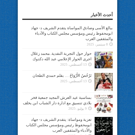
أحدث الأخبار
ببالغ الأسى وصادق المواساة يتقدم الشريف د- جهاد
ابومحفوظ رئيس ومؤسس مجلس الكتاب والأدباء
والمثقفين العرب
8 سبتمبر، 2025
حوار حول التجربة النقدية..محمد زغلال
اجرى الحوار الإعلامي عبد الله دكدوك
13 أغسطس، 2025
تَرْخُصُ الأَرْوَاحُ … بقلم حمدي الطحان
13 أغسطس، 2025
بمناسبة عيد العرش المجيد جمعية فخر
بلادي تنسيق مع ادارة دار الشباب ابن يخلف
9 يوليو، 2025
تعزية ومواساة: يتقدم الشريف د- جهاد
ابومحفوظ رئيس ومؤسس مجلس الكتاب
والأدباء والمثقفين العرب