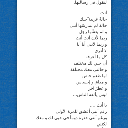
لتقول في رسالتها:
أنتَ …
حالةٌ غريبة ٌحبك
حالة لم تمارسْها أنثى
و لم يعشْها رجل
ربما لأنك أنتَ أنتَ
و ربما لأنني أنا أنا
لا أدري
كل ما أعرفه…
أن حبي لك مختلف
و حالتي معك مختلفة
لها طعم خاص
و مذاق و إحساس
و عطرٌ آخر
ليس يألفه الناس…
يا أنتَ ….
رغم أنني أعشق للمرة الأولى
ورغم أنني حذرة دوماً في حبي لك و معك
لكنني