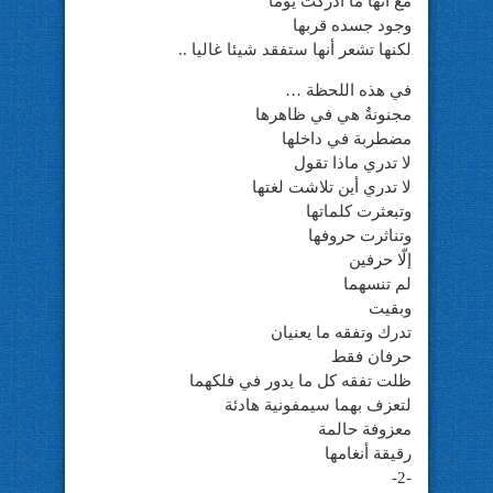
مع أنها ما أدركتْ يوما
وجود جسده قربها
لكنها تشعر أنها ستفقد شيئا غاليا ..
في هذه اللحظة …
مجنونةٌ هي في ظاهرها
مضطربة في داخلها
لا تدري ماذا تقول
لا تدري أين تلاشت لغتها
وتبعثرت كلماتها
وتناثرت حروفها
إلّا حرفين
لم تنسهما
وبقيت
تدرك وتفقه ما يعنيان
حرفان فقط
ظلت تفقه كل ما يدور في فلكهما
لتعزف بهما سيمفونية هادئة
معزوفة حالمة
رقيقة أنغامها
-2-