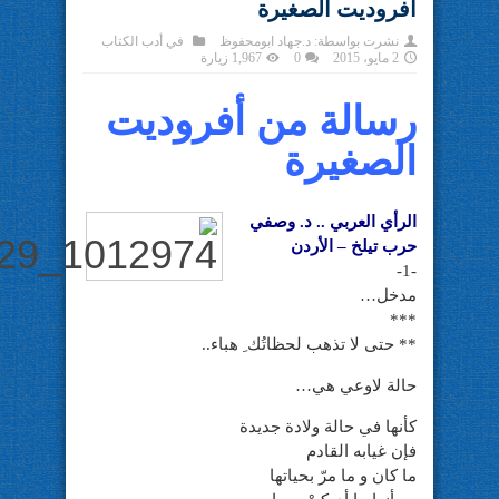
أفروديت الصغيرة
نشرت بواسطة:
د.جهاد ابومحفوظ
في
أدب الكتاب
2 مايو، 2015
0
1,967 زيارة
رسالة من أفروديت
الصغيرة
الرأي العربي .. د. وصفي
حرب تيلخ – الأردن
-1-
مدخل…
***
** حتى لا تذهب لحظاتُك ِ هباء..
حالة لاوعي هي…
كأنها في حالة ولادة جديدة
فإن غيابه القادم
ما كان و ما مرّ بحياتها