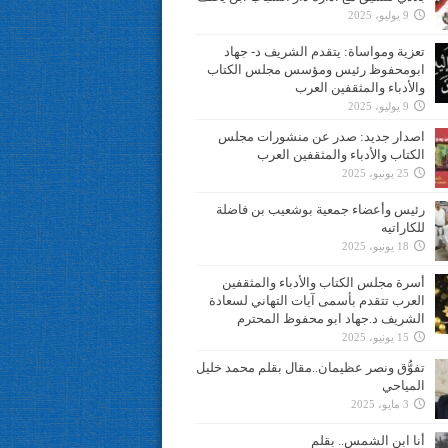
9 يوليو، 2025
تعزية ومواساة: يتقدم الشريف د- جهاد
ابومحفوظ رئيس ومؤسس مجلس الكتاب
والأدباء والمثقفين العرب
9 يوليو، 2025
اصدار جديد: صدر عن منشورات مجلس
الكتاب والأدباء والمثقفين العرب
25 يونيو، 2025
رئيس وأعضاء جمعية بوشعيب بن فاضلة
للكاراتيه
18 يونيو، 2025
أسرة مجلس الكتاب والأدباء والمثقفين
العرب تتقدم بأسمى آيات التهاني لسعادة
الشريف د.جهاد ابو محفوظ المحترم
15 يونيو، 2025
تفوُّق ونصر عظيمان..مقال بقلم محمد خليل
المياحي
3 مايو، 2025
أنا ابن الشمس.. بقلم