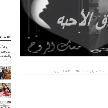
أحدث الأ
ببالغ الأ
ابومحفوظ
والمثقفي
8 سبتمبر، 2025
29 فبراير، 2016
0
1,394 زيارة