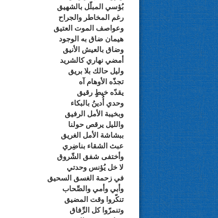
بُؤسي المبلّل بالشهيق
رغم المخاطر والجراح
وعواصف الموت العتيق
هيمان ضاق به الوجود
وضاق بالعيش الأنيق
أمضي نهاري كالشريد
وليل حالك بلا بريق
تجذّه الأوهام آه
يقدّه خيطٍ رقيق
وحدي أُدينُ بالبكاء
وبخيبة الأمل الرفيق
والليل يرقص حولنا
ببشاشة الأمل الغريق
عبث الشقاء بناضِري
وأختفى شفق الشّروق
لا خل يُؤنس وحدتي
في زحمة الغسق السحيق
وأبي وأمي والصِّحاب
تنكّروا وقت المضيق
وتنمرّوا كل الرِّفاق