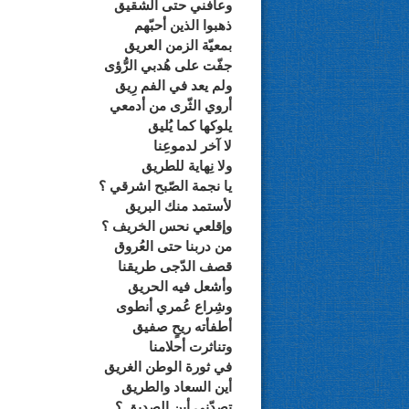
وعافني حتى الشقيق
ذهبوا الذين أحبّهم
بمعيّة الزمن العريق
جفّت على هُدبي الرُّؤى
ولم يعد في الفم رِيق
أروي الثّرى من أدمعي
يلوكها كما يُليق
لا آخر لدموعِنا
ولا نِهاية للطريق
يا نجمة الصّبح اشرقي ؟
لأستمد منك البريق
وإقلعي نحس الخريف ؟
من دربنا حتى العُروق
قصف الدّجى طريقنا
وأشعل فيه الحريق
وشِراع عُمري أنطوى
أطفأته ريحٍ صفيق
وتناثرت أحلامنا
في ثورة الوطن الغريق
أين السعاد والطريق
تصدّني أين الصديق ؟