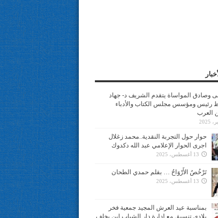
خبار
سى وصادق المواساة يتقدم الشريف د- جهاد
 رئيس ومؤسس مجلس الكتاب والأدباء
ن العرب
حوار حول التجربة النقدية..محمد زغلال
اجرى الحوار الإعلامي عبد الله دكدوك
13 أغسطس، 2025
تَرْخُصُ الأَرْوَاحُ … بقلم حمدي الطحان
13 أغسطس، 2025
بمناسبة عيد العرش المجيد جمعية فخر
بلادي تنسيق مع ادارة دار الشباب ابن يخلف