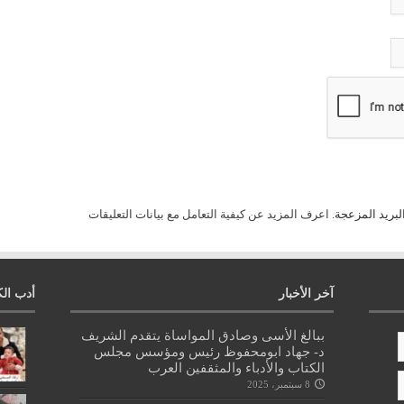
لبريد المزعجة.
اعرف المزيد عن كيفية التعامل مع بيانات التعليقات
آخر الأخبار
أدب الك
ببالغ الأسى وصادق المواساة يتقدم الشريف
د- جهاد ابومحفوظ رئيس ومؤسس مجلس
الكتاب والأدباء والمثقفين العرب
8 سبتمبر، 2025