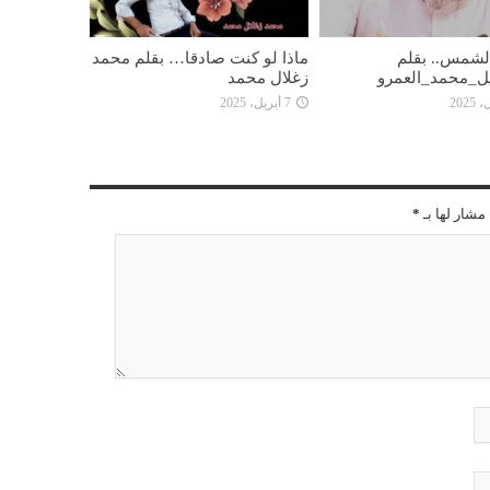
 الشمس.. بقلم
ماذا لو كنت صادقا… بقلم محمد
ل_محمد_العمرو
زغلال محمد
7 أبريل، 2025
مشار لها بـ
*