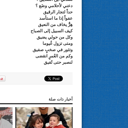
دعني لأحلامي وضَع ؟
حداً لتجار الرقيق
عفواً إذا ما استأسد
هِرٌّ يخاف من النعيق
كيف السبيل إلى الصباح
وكل من حولي يضيق
ومتى تزول غُيوما
وتثور في صخبٍ صفيق
وكم من العُمرٍ انقضى
لنصبر حتى تُفيق
أخبار ذات صلة