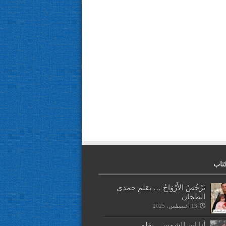
تاب
تَرْخُصُ الأَرْوَاحُ … بقلم حمدي
الطحان
13 أغسطس، 2025
أنا ابن الشمس.. بقلم