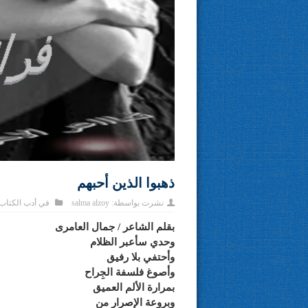
ذهبوا الذين أحبهم
نشرت بواسطة:
salma alzoy
في
أدب الكتاب
بقلم الشاعر / جمال العامرى
وحدي سأعبر الظلام
وأحتفي بلا رفيق
وأصوغ فلسفة الجِراح
بمرارة الألم العميق
وبروعة الإصرار من