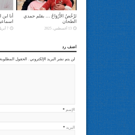
تَرْخُصُ الأَرْوَاحُ … بقلم حمدي
أنا ابن
الطحان
اسماعي
13 أغسطس، 2025
7 أبريل، 2025
اضف رد
لن يتم نشر البريد الإلكتروني . الحقول المطلوبة 
الإسم
*
البريد
*