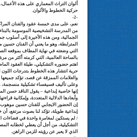
ألوان التراث المعماري على هذه الأعمال،
حركية الخطوط والألوان.
-2-
نعم، على مدى خمسة عقود والفنان المراك
من المدرسة التشخيصية الموسومة بالبناءا
الجمالية، ومن هذه الأخيرة إلى أسلوب جم
المترابطة، وهو ما يعني أن الفنان حسين 
التي وضعته في نهاية المطاف بموقعه الصح
بالساحة العالمية، التي كرمته أكثر من مرة 
اهتم حضوره التشكيلي، طيلة العقود الماضي
حرية انتشار هذه الخطوط بتدرجات اللون ا
والعلامات الممزقة عن قصد، تؤكد جميعها للم
وعلى تأليف فسيفساء تشكيلية منسجمة، وبا
إنها خاصية إبداعية – يقول الناقد حسن ال
وأبعادها الدلالية المتعددة، وإمكانية قراء
إن الحضور الايجابي للفنان حسين موهوب ع
إبداعية طويلة، تؤكد لنا بصوت مرتفع، أن
/ لم يستكين لمغامرة واحدة في فضاءات الإ
التشكيلية، من أجل أن يعطي لخطابه المص
الذي لا يعبر عن رؤيته للزمن الراهن.