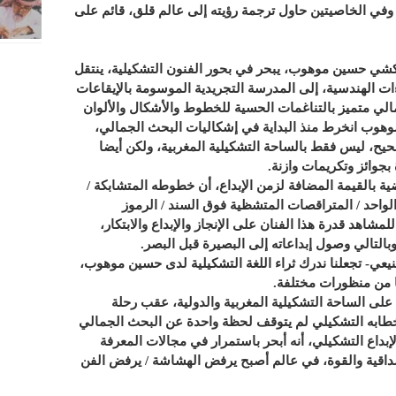
 وفي الخاصيتين حاول ترجمة رؤيته إلى عالم قلق، قائم على
شي حسين موهوب، يبحر في بحور الفنون التشكيلية، ينتقل
ت الهندسية، إلى المدرسة التجريدية الموسومة بالإيقاعات
الي متميز بالتناغمات الحسية للخطوط والأشكال والألوان
موهوب انخرط منذ البداية في إشكاليات البحث الجمالي،
يح، ليس فقط بالساحة التشكيلية المغربية، ولكن أيضا
بجوائز وتكريمات وازنة.
ة بالقيمة المضافة لزمن الإبداع، أن خطوطه المتشابكة /
لواحد / المتراقصات المتشظية فوق السند / الرموز
شاهد قدرة هذا الفنان على الإنجاز والإبداع والابتكار،
لتالي وصول إبداعاته إلى البصيرة قبل البصر.
منيعي- تجعلنا ندرك ثراء اللغة التشكيلية لدى حسين موهوب،
تها من منظورات مختلفة.
لى الساحة التشكيلية المغربية والدولية، عقب رحلة
 خطابه التشكيلي لم يتوقف لحظة واحدة عن البحث الجمالي
بداع التشكيلي، أنه أبحر باستمرار في مجالات المعرفة
داقية والقوة، في عالم أصبح يرفض الهشاشة / يرفض الفن