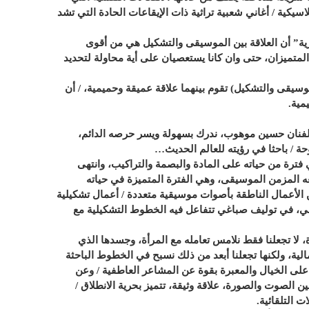
كية / أغاني شعبية تراثية ذات الإيقاعات الحادة التي تشد
رية” أن العلاقة بين الموسيقى والتشكيل هي من أقوى
ن المتميزان، حتى وان كانا يستعصيان على أية محاولة لتحديد
وسيقى والتشكيل) تقوم بينهما علاقة عميقة وحميمية، / أن
مية.
الفنان حسين موهوب، ندرك بسهولة ويسر حرصه الدائم،
حة / باحثا في رؤيته للعالم الحديث…
 فترة من حياته على المادة والبصمة والتراكيب، وانتهى
عه المزمن الموسيقى، وهي الفترة المتميزة في حياته
من الأعمال الناطقة بأصوات موسيقية متعددة / أعمال تشكيلية
قي، في توليف صباغي تتفاعل فيه الخطوط التشكيلية مع
ة، لا تجعلنا فقط نلامس تعامله مع المرأة، وجسدها الذي
ية، ولكنها تجعلنا أبعد من ذلك نسبح في الخطوط الباحثة
على الخيال والمعبرة بقوة عن المشاعر العاطفية / وعن
ين الصوت والصورة، علاقة وثيقة، تتميز بحرية الانطلاق /
ت التلقائية.