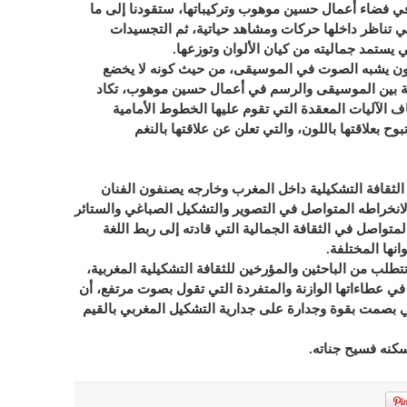
في فضاء أعمال حسين موهوب وتركيباتها، ستقودنا إلى ما
 تناظر داخلها حركات ومشاهد حياتية، ثم التجسيدات
 يستمد جماليته من كيان الألوان وتوزعها.
اللون يشبه الصوت في الموسيقى، من حيث كونه لا يخضع
لعلاقة بين الموسيقى والرسم في أعمال حسين موهوب، تكاد
 الآليات المعقدة التي تقوم عليها الخطوط الأمامية
بوح بعلاقتها باللون، والتي تعلن عن علاقتها بالنغم
 الثقافة التشكيلية داخل المغرب وخارجه يصنفون الفنان
خراطه المتواصل في التصوير والتشكيل الصباغي والستائر
لمتواصل في الثقافة الجمالية التي قادته إلى ربط اللغة
نها المختلفة.
تتطلب من الباحثين والمؤرخين للثقافة التشكيلية المغربية،
ي عطاءاتها الوازنة والمتفردة التي تقول بصوت مرتفع، أن
 بصمت بقوة وجدارة على جدارية التشكيل المغربي بالقيم
كنه فسيح جناته.