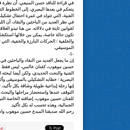
في قراءة للناقد حسن المنيعي، أن نظرة 
يتحكم في بعدها البصري، إلى الخطوط التي
الفنية، التي تتولد في غمرة احتفال تشكيلي
في نظر العديد من الباحثين والنقاد، أن 
لقوانين ثابتة في دلالاته. من هنا تبدو ا
تكون حالة خاصة، يمكن من خلالها استكشاف
والخلفية / الحركات البارزة والخفية، التي ت
الموسيقي.
-5-
إن ما يجعل العديد من النقاد والباحثين في
حسين موهوب، كفنان عالمي، ليس فقط لان
الفنية والنحت الحديدي، ولكن أيضا لبحثه ا
البصرية / خطابه التشكيلي بالموسيقى وألوا
إنها رحلة إبداعية طويلة وشاقة بكل تأكيد، 
التوقف عندها واستحضار مراحلها والبحث ف
للفنان حسين موهوب، إضافته الخاصة التي
الجمالية، وهذه تحسب له بكل تأكيد.
رحم الله صديقنا المبدع حسين موهوب واس