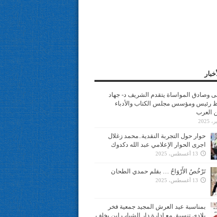
خبار
سى وصادق المواساة يتقدم الشريف د- جهاد
 رئيس ومؤسس مجلس الكتاب والأدباء
ن العرب
حوار حول التجربة النقدية..محمد زغلال
اجرى الحوار الإعلامي عبد الله دكدوك
13 أغسطس، 2025
تَرْخُصُ الأَرْوَاحُ … بقلم حمدي الطحان
13 أغسطس، 2025
بمناسبة عيد العرش المجيد جمعية فخر
بلادي تنسيق مع ادارة دار الشباب ابن يخلف