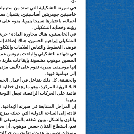
-3-
في سيرته التشكيلية التي تمتد من ستيني
خاصيتين جوهريتين أساسيتين، ينتميان معا 
أعماله، باعتبارها نسيجا بنيويا، يقوم على تح
رؤيته وخطابه التشكيلي.
في الخاصيتين، هناك محاورة المادة / حري
التشكيلي إبراهيم الحسين، هناك إضافة إل
فوضى الخطوط والتباس العلامات والتكاوين
في شهادة للتشكيلي والباحث بنيونس عم
الحسين موهوب مشحونة بإيقاعات هاربة صا
إنها موسيقى بصرية تقوم على تأليف مزدو
إلى دينامية قوية.
والحقيقة، كل ذلك يتفاعل في أعمال الحس
قابلا للرؤية المركزة، وهو ما يجعل خطابه
قائمة على الحركات الراقصة، تجعل اللوحة 
بينهما.
إن المراحل المتتابعة في سيرته الإبداعية
قادته إلى الساحة الدولية التي جعلته يمزج
واللون والشكل، وبين شغفه بالموسيقى ا
نعم، استطاع الفنان حسين موهوب، أن يجع
منوعات تصويرية عديدة، تتكون من حركات س