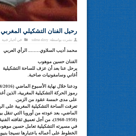
رحيل الفنان التشكيلي المغربي
نشرت بواسطة:
salma alzoy
في
أخبار فنية
محمد أديب السلاوي…….. الرأي العربي
الفنان حسين موهوب
يرحل عنا بعد أن عزف للساحة التشكيلية
أغاني وسامفونيات صاخبة.
رموز الحركة التشكيلية المغربية، الذين أغن
على مدى خمسة عقود من الزمن.
تعرفت الساحة التشكيلية المغربية على ا
الماضي، بعد عودته من أوروبا التي تنقل 
(1950-1960)، من أجل تعميق ثقافته الفنية ومعارفه التشكيلية.
في مسيرته التشكيلية تعامل حسين موهوب 
الخطوط على أعماله باعتبارها نسيجا بنيويا،