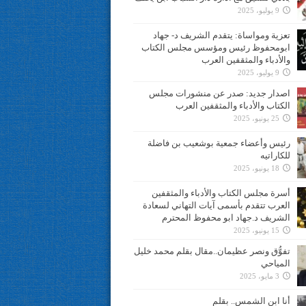
9 يوليو، 2025
تعزية ومواساة: يتقدم الشريف د- جهاد
ابومحفوظ رئيس ومؤسس مجلس الكتاب
والأدباء والمثقفين العرب
9 يوليو، 2025
اصدار جديد: صدر عن منشورات مجلس
الكتاب والأدباء والمثقفين العرب
25 يونيو، 2025
رئيس وأعضاء جمعية بوشعيب بن فاضلة
للكاراتيه
18 يونيو، 2025
أسرة مجلس الكتاب والأدباء والمثقفين
العرب تتقدم بأسمى آيات التهاني لسعادة
الشريف د.جهاد ابو محفوظ المحترم
15 يونيو، 2025
تفوُّق ونصر عظيمان..مقال بقلم محمد خليل
المياحي
3 مايو، 2025
أنا ابن الشمس.. بقلم