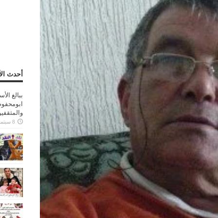
أحدث الأ
ببالغ الأ
ابومحفوظ
والمثقفي
8 سبتمبر، 2025