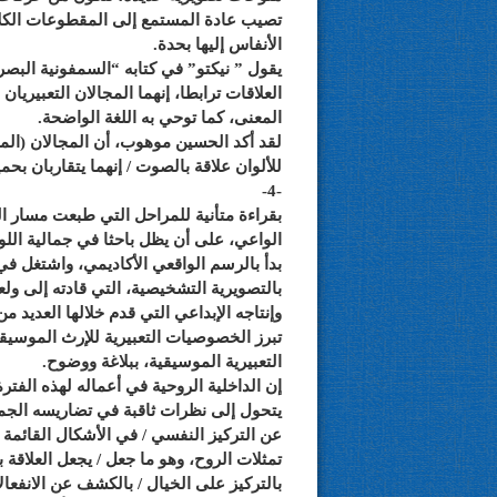
تصيب عادة المستمع إلى المقطوعات الكلاسي
الأنفاس إليها بحدة.
يقول ” نيكتو” في كتابه “السمفونية البص
العلاقات ترابطا، إنهما المجالان التعبيريا
المعنى، كما توحي به اللغة الواضحة.
لقد أكد الحسين موهوب، أن المجالان (الم
للألوان علاقة بالصوت / إنهما يتقاربان بحمي
-4-
بقراءة متأنية للمراحل التي طبعت مسار 
الواعي، على أن يظل باحثا في جمالية اللو
بدأ بالرسم الواقعي الأكاديمي، واشتغل في
بالتصويرية التشخيصية، التي قادته إلى ول
وإنتاجه الإبداعي التي قدم خلالها العديد 
تبرز الخصوصيات التعبيرية للإرث الموسي
التعبيرية الموسيقية، ببلاغة ووضوح.
إن الداخلية الروحية في أعماله لهذه الفتر
يتحول إلى نظرات ثاقبة في تضاريسه الجمال
عن التركيز النفسي / في الأشكال القائمة 
تمثلات الروح، وهو ما جعل / يجعل العلاقة ب
بالتركيز على الخيال / بالكشف عن الانفعالا