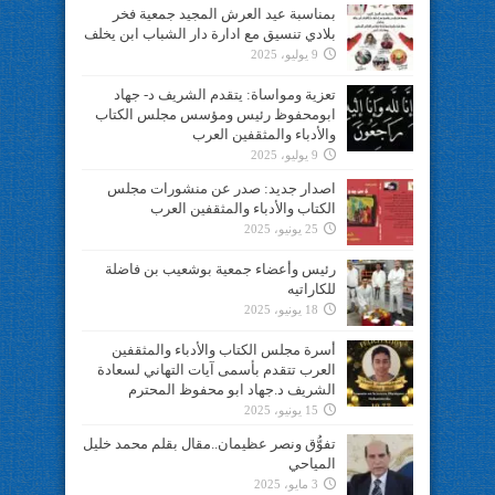
بمناسبة عيد العرش المجيد جمعية فخر
بلادي تنسيق مع ادارة دار الشباب ابن يخلف
9 يوليو، 2025
تعزية ومواساة: يتقدم الشريف د- جهاد
ابومحفوظ رئيس ومؤسس مجلس الكتاب
والأدباء والمثقفين العرب
9 يوليو، 2025
اصدار جديد: صدر عن منشورات مجلس
الكتاب والأدباء والمثقفين العرب
25 يونيو، 2025
رئيس وأعضاء جمعية بوشعيب بن فاضلة
للكاراتيه
18 يونيو، 2025
أسرة مجلس الكتاب والأدباء والمثقفين
العرب تتقدم بأسمى آيات التهاني لسعادة
الشريف د.جهاد ابو محفوظ المحترم
15 يونيو، 2025
تفوُّق ونصر عظيمان..مقال بقلم محمد خليل
المياحي
3 مايو، 2025