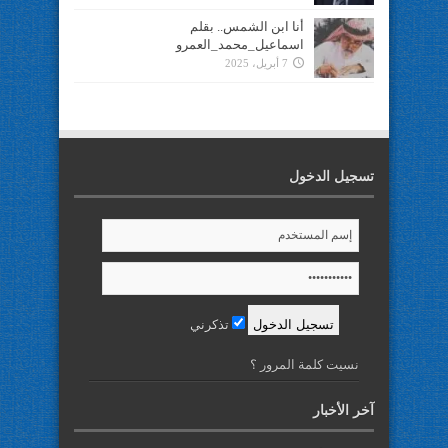
أنا ابن الشمس.. بقلم
اسماعيل_محمد_العمرو
7 أبريل، 2025
تسجيل الدخول
تذكرني
نسيت كلمة المرور ؟
آخر الأخبار