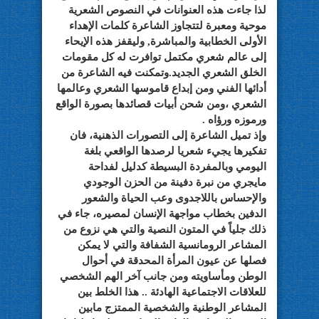
لذا جاءت هذه العنوانات في النصوص الشعرية
موحية ومعبرة لتتجاوز الشاعرة كلمات الإهداء
الأولى الخطابية والمباشرة, وليقفز هذه الإيحاء
إلى عالم شعري مكتمل توافرت له كل مقومات
الخلق الشعري الجديد.وتمكنت فيه الشاعرة من
أدائها الفني ومن إبداع قاموسها الشعري وعالمها
الشعري ،ومن شحن أبيات قصائدها بصورة الواقع
ورموزه ورؤاه .
وإذ تميل الشاعرة إلى التصورات الذهنية، فان
تفكيرها يجيء شعريا لرصدها الواقعي بلغة
اليومي وبالمفردة البسيطة كدليل لفداحة
مايجري من نبرة دفينة من الحزن الوجودي
والإحساس باللاجدوى وعب الحياة والشعور
الدفين بخطاب مواجهة الإنسان لمصيره، جاء في
ذلك جلياً في المتون النصية والتي هي نزوع من
المشاعر الرومانسية الشفافة والتي لا يمكن
فصلها عن عيون المرأة المحدقة في أحوال
الوطن ومأساويته ومن جانب آخر الهم الشخصي
للعلاقات الاجتماعية الهادئة .. هذا الخلط بين
المشاعر الوطنية والشخصية الممتزج مابين