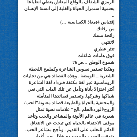
الرمزي الشفاف بالواقع المعاش يعطي انطباعا
بحتمية استمرار الحياة والغلبة إلى انسنة الإنسان
..
إقتباس 4(معاذ الكساسبة …)
من رفاتك
رائحة مسك
لاتنتهي
تنثر عطري
فوق هامات شاغلت
شموخ الوطن …ص76
وهكذا تستمر نصوص الشاعرة وكملمح اللحظة
الشعرية ــ الومضة . وهذه القصائد هي من تجليات
الرومانسية عبر لغة مكثفة فتزداد لغة الشاعرة
أكثر اختزالا بأناة وتأمل عن تلك الذات التي تعي
شباكها وشركها. وتستمر قصائدها المتأملة
والمحتفية بالحياة والطبيعة قصائد معنونة”الحب/
الروح/الورد/الحلم..الخ” علامات نصية تمثل
شعرية في عالم الأنوثة والمشاعر والحب وتأخذ
موقف الاحتفاء بالحياة لتي تبحث عن الانتعاق
الدائم للتغلب على القديم . وتأجج مشاعر الحب،
وتمقت الحرب والموت من خلال سبر أغوار