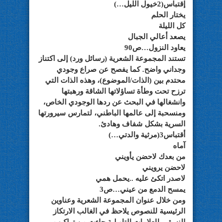
إقتباس(2خيول الليل…)
يختار الحلم
كل الليلة
يصعد أعالي الجبال
يعاود النزول…ص90
تستند المجموعة الشعرية (رسائل ورد) إلى اكتناز
وجداني واضح. كما يفصح عن صراع وجودي
محتدم بين (الذات/الموضوع)، وهذه الذات التي
ترزح تحت وطأة تساؤلاتها الشاقة ورهبتها
وانشغالها في البحث عن ردها الوجودي الخاص،
ومنسحبة إلى عالمها الباطني، لتمارس سيرورتها
السرية بشكل شفاف وهادئ.
أقتباس3(مرثية والدتي…)
آماه
من بعدك لاحضن يأويني
لاحضن يرويني
لاصدر اتكئ عليه ..يحمل همي
يمسح الدمع من عيني…ص3
ومن خلال عنوان المجموعة الشعرية وعناوين
الرئيسية للنصوص يلاحظ في الغالب الارتكاز
النسقي للعلامات التاويلية جاءت من تراكيب