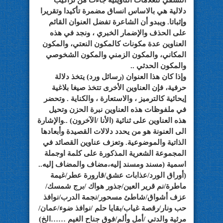
دلالية هي بالاساس انساق مضمرة تأكيدا وتقريرا
وإثباتا. ويبدو أن الشاعرة تفضل العنوان القائم
على الحذف والإضمار الخبري ، ونجد في هذه
العناوين عدة مكونات كالمكون النعتي، والمكون
المكاني، والمكون الزمني والمكون الشخوصي
والمكون الحدثي ..
وإذا كان هذا العنوان (رسائل ورد) يتخذ دلالة
حرفية، فإن العناوين الأخرى تتخذ صيغا بلاغية
إيحائية كالترميز ، والاستعارة ، والكناية . وتحضر
في ملفوظات هذه العناوين نبرة الحزن وتحيل
هذه العناوين على ثنائية (الأنا /الآخرون) ..والإشارة
الى العنونة هو من يحدد دلالات القصيدة وأبعادها
الذاتية والموضوعية. وتعزف عناوين القصائد في
المجموعة الشعرية المذكورة على كلمة اوجملة
اسمية (مسند ومسند إليه،مضاف والمضاف إليه..
(أوراق الورد/عذابات عشق/قارورة عطر/غيمة
ماطرة/نم قرير العين/جذور هواك /برج شمسك/
عزف أشواق/شاطئ مسحور/نجمة الدرب/نوافذ
حب ونار/رقصة غياب/بقايا حلم /نوافذ ضوء/عمان/
مرثية والدتي /أمل وألم/فوق جناح الغيم ……الخ)