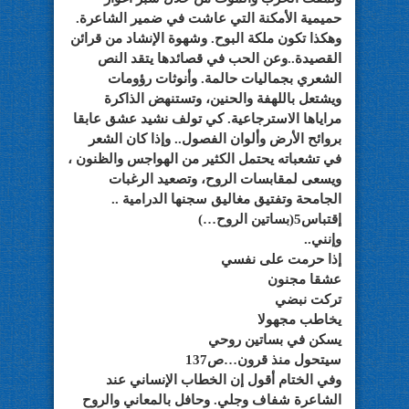
حميمية الأمكنة التي عاشت في ضمير الشاعرة.
وهكذا تكون ملكة البوح. وشهوة الإنشاد من قرائن
القصيدة..وعن الحب في قصائدها يتقد النص
الشعري بجماليات حالمة. وأنوثات رؤومات
ويشتعل باللهفة والحنين، وتستنهض الذاكرة
مراياها الاسترجاعية. كي تولف نشيد عشق عابقا
بروائح الأرض وألوان الفصول.. وإذا كان الشعر
في تشعباته يحتمل الكثير من الهواجس والظنون ،
ويسعى لمقابسات الروح، وتصعيد الرغبات
الجامحة وتفتيق مغاليق سجنها الدرامية ..
إقتباس5(بساتين الروح…)
وإنني..
إذا حرمت على نفسي
عشقا مجنون
تركت نبضي
يخاطب مجهولا
يسكن في بساتين روحي
سيتحول منذ قرون…ص137
وفي الختام أقول إن الخطاب الإنساني عند
الشاعرة شفاف وجلي. وحافل بالمعاني والروح