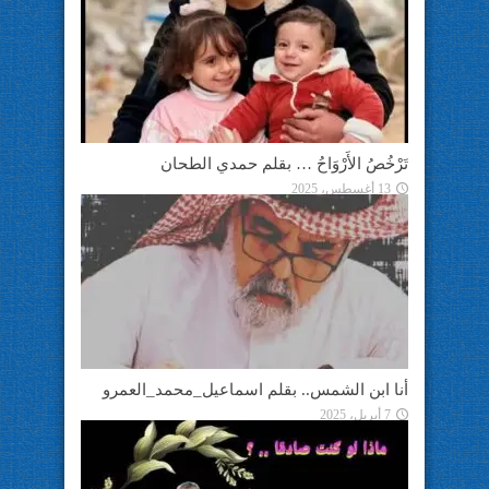
تَرْخُصُ الأَرْوَاحُ … بقلم حمدي الطحان
13 أغسطس، 2025
أنا ابن الشمس.. بقلم اسماعيل_محمد_العمرو
7 أبريل، 2025