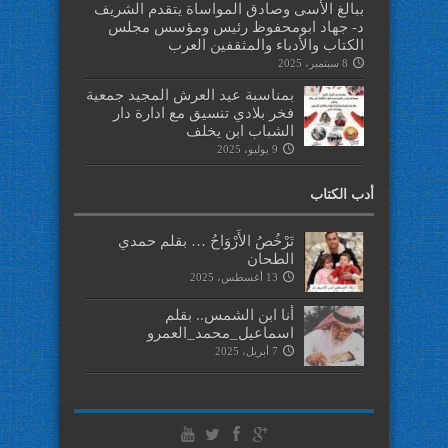
ببالغ الأسى وصادق المواساة يتقدم الشريف
د- جهاد ابومحفوظ رئيس ومؤسس مجلس
الكتاب والأدباء والمثقفين العرب
8 سبتمبر، 2025
بمناسبة عيد العرش المجيد جمعية
فخر بلادي تنسيق مع ادارة دار
الشباب ابن يخلف
9 يوليو، 2025
أدب الكتاب
تَرْخُصُ الأَرْوَاحُ … بقلم حمدي
الطحان
13 أغسطس، 2025
أنا ابن الشمس.. بقلم
اسماعيل_محمد_العمرو
7 أبريل، 2025