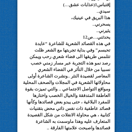
إقتباس1(عذابات عشق…)
سيدي..
هذا البريق في عينيك،
يسحرني..
يثيرني..
يحدثني…ص12
في هذه القصائد الشعرية للشاعرة “عايدة
تحبسم” وفي بداية تجربتها مع الشعر ظلت
تتلمس طريقها الى فضاء شعري رحب ويمكن
رصد نمو هذه التجربة عبر مسار زمني خصب
نسبيا من خلال التأثر في الفضاء الشعري
المعاصر لقصيدة النثر ..ونشرت الشاعرة أولى
محاولاتها الشعرية في المجلات والصحف المحلية
ومواقع التواصل الاجتماعي .. والتي تميزت بقوة
العاطفة المتدفقة والخيال الخصب واختارها
للمفرد البلاغية ، حتى يبدو بعض قصائدها وكأنها
قصائد عاطفية ذات نفس ذاتي محض بتقنيات
كتابية ، هي محاولة الانفلات من شكل القصيدة
المتعارف عليه وهذا ماوسمت به الشاعرة
قصائدها واصبحت علامتها الفارقة ..