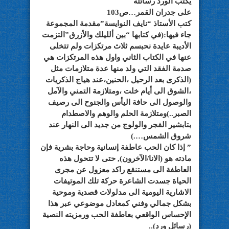
يكتب الورد رسائله
على جدران القمر…ص103
كتب الأستاذ “نايف النوايسة”مقدمة المجموعة
جاء فيها:(في كتابها “بين ألليلك والأزرق”التزمت
الأديبة عايدة نحبسم ثلاث مرتكزات ولم تتخلى
عنها في الكتاب الثاني واول هذه المرتكزات هي
صدمة الفقد التي ولد منها عدة متلازمات مثل
(الذكرى بعد الرحيل ،الحنين،عند هياج الذكريات
،الشوق الى أيام خلت ،ومتلازمة التمني والآمل
والوصول الى حافة اليأس والجنوح الى رصيف
الصبر..)ومتلازمة الحلم والوهم والاصطدام
بتابشير الفجر والولوج من جديد الى النهار عند
شروق الشمس….)
” إذا كان الحب عاطفة إنسانية وحاجة بشرية فإن
مادته هو (الانا/الآخرون), حتى لا تتحول هذه
العاطفة الى مستنقع راكد معزول عن مجرى
الحياة جسدت الشاعرة حركة تلك الموتيفات
الاشارية اليومية الى مدلولات قصدية وموحية
بشكل جمالي وفني كمعادل موضوعي عبر هذا
الإحساس الواقعي بعاطفة الحب ورمزيته النصية
(رسائل ورد)..