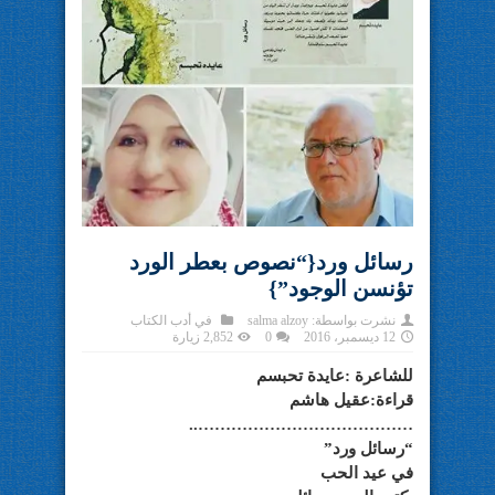
رسائل ورد{“نصوص بعطر الورد
تؤنسن الوجود”}
نشرت بواسطة:
salma alzoy
في
أدب الكتاب
12 ديسمبر، 2016
0
2,852 زيارة
للشاعرة :عايدة تحبسم
قراءة:عقيل هاشم
…………………………………..
“رسائل ورد”
في عيد الحب