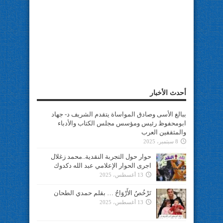
أحدث الأخبار
ببالغ الأسى وصادق المواساة يتقدم الشريف د- جهاد
ابومحفوظ رئيس ومؤسس مجلس الكتاب والأدباء
والمثقفين العرب
8 سبتمبر، 2025
حوار حول التجربة النقدية..محمد زغلال
اجرى الحوار الإعلامي عبد الله دكدوك
13 أغسطس، 2025
تَرْخُصُ الأَرْوَاحُ … بقلم حمدي الطحان
13 أغسطس، 2025