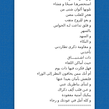
استحضرهـا صبحًا و مَسَاء
تلونها ألوان شتى من
هجرٍ للقلب مضن
و بعدٍ للِروح متعِب
و قلق تداعت لـه الحواس
بالسهرِ
و السهد
و البكاء
و مقاومة ذكرى تطاردني
تأخذني
ذات اشـتـيــــاق
حيث أماكن اللقاء
فهل فكرت فيها ذات يوم
أم أنك ممن يخافون النظر إلى الوراء
فلتعش بأمان بعيدا عنهَا
و لتنأى بناظريك عني
و عـن قلب ألِف ذكراك
يبكيك أمنية مفقودة
و كله أمل في عودتك و رجاء
=================