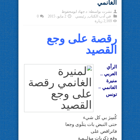
الغانمي
نشرت بواسطة:
د.جهاد ابومحفوظ
في
أدب الكتاب
,
رئيسي
2 مايو، 2015
0
2,169 زيارة
رقصة على وجع
القصيد
الرأي
العربي ..
منيرة
الغانمي –
تونس
كُسِرَ بي كل شيء
حتى النبض بات يتلَوى وجعا
فاتراقص على
وقع ذكريات مؤلــمـة