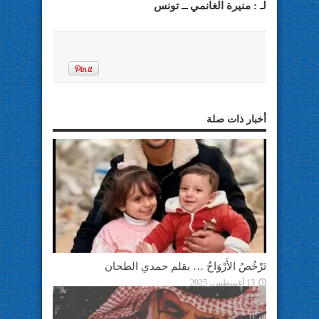
لـ : منيرة الغانمي ــ تونس
أخبار ذات صلة
تَرْخُصُ الأَرْوَاحُ … بقلم حمدي الطحان
13 أغسطس، 2025