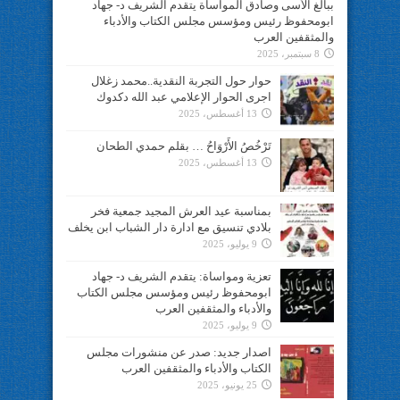
ببالغ الأسى وصادق المواساة يتقدم الشريف د- جهاد
ابومحفوظ رئيس ومؤسس مجلس الكتاب والأدباء
والمثقفين العرب
8 سبتمبر، 2025
حوار حول التجربة النقدية..محمد زغلال
اجرى الحوار الإعلامي عبد الله دكدوك
13 أغسطس، 2025
تَرْخُصُ الأَرْوَاحُ … بقلم حمدي الطحان
13 أغسطس، 2025
بمناسبة عيد العرش المجيد جمعية فخر
بلادي تنسيق مع ادارة دار الشباب ابن يخلف
9 يوليو، 2025
تعزية ومواساة: يتقدم الشريف د- جهاد
ابومحفوظ رئيس ومؤسس مجلس الكتاب
والأدباء والمثقفين العرب
9 يوليو، 2025
اصدار جديد: صدر عن منشورات مجلس
الكتاب والأدباء والمثقفين العرب
25 يونيو، 2025