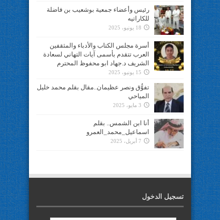
رئيس وأعضاء جمعية بوشعيب بن فاضلة
للكاراتيه
18 يونيو، 2025
أسرة مجلس الكتاب والأدباء والمثقفين
العرب تتقدم بأسمى آيات التهاني لسعادة
الشريف د.جهاد ابو محفوظ المحترم
15 يونيو، 2025
تفوُّق ونصر عظيمان..مقال بقلم محمد خليل
المياحي
3 مايو، 2025
أنا ابن الشمس.. بقلم
اسماعيل_محمد_العمرو
7 أبريل، 2025
تسجيل الدخول