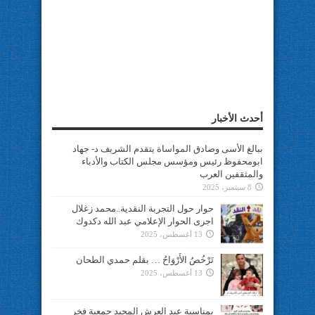
أحدث الأخبار
ببالغ الأسى وصادق المواساة يتقدم الشريف د- جهاد
ابومحفوظ رئيس ومؤسس مجلس الكتاب والأدباء
والمثقفين العرب
8 سبتمبر، 2025
حوار حول التجربة النقدية..محمد زغلال
اجرى الحوار الإعلامي عبد الله دكدوك
13 أغسطس، 2025
تَرْخُصُ الأَرْوَاحُ … بقلم حمدي الطحان
13 أغسطس، 2025
بمناسبة عيد العرش المجيد جمعية فخر