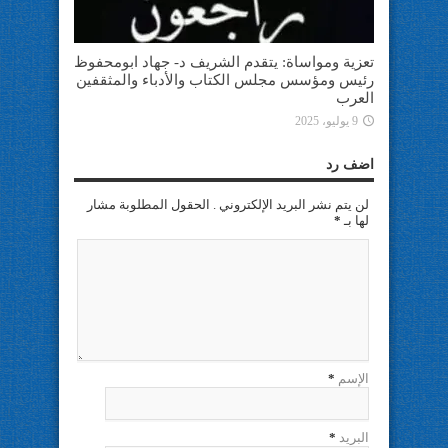
تعزية ومواساة: يتقدم الشريف د- جهاد ابومحفوظ
رئيس ومؤسس مجلس الكتاب والأدباء والمثقفين
العرب
9 يوليو، 2025
اضف رد
لن يتم نشر البريد الإلكتروني . الحقول المطلوبة مشار
لها بـ
*
الإسم
*
البريد
*