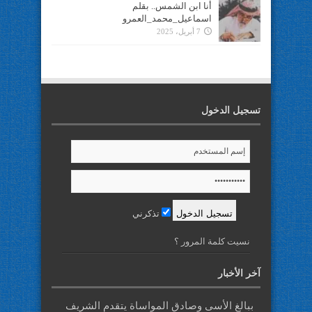
أنا ابن الشمس.. بقلم
اسماعيل_محمد_العمرو
7 أبريل، 2025
تسجيل الدخول
تذكرني
نسيت كلمة المرور ؟
آخر الأخبار
ببالغ الأسى وصادق المواساة يتقدم الشريف