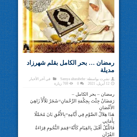
رمضان … بحر الكامل بقلم شهرزاد
مديلة
نشرت بواسطة:
Samya altarabehe
في
آخر الأخبار
12 أبريل، 2021
0
769 زيارة
رمضان – بحر الكامل –
رَمَضَانُ جِئْتَ بِحِكْمَةِ الرَّحْمَانِ=شَجَرٌ تَلَأْلَأَ زَاهِيَ
الأَغْصَانِ
هَذَا هِلاَلُ الصَّوْمِ فِي أَيَّامِهِ=بِالأُفْقِ بَانَ مُحَمَّلًا
بِأَمَانِي
فَاللَّيْلُ أَقْبَلَ بِالقِيَامِ كَأَنَّهُ=قِمَمَ النُّجُومِ قِرَاءَةُ
القُرْآنِ