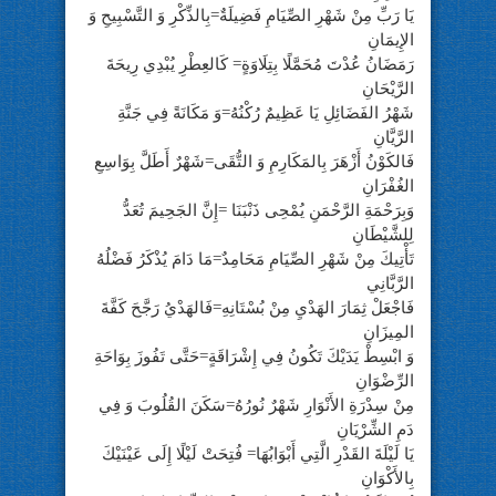
يَا رَبِّ مِنْ شَهْرِ الصِّيَامِ فَضِيلَةٌ=بِالذِّكْرِ وَ التَّسْبِيحِ وَ
الإِيمَانِ
رَمَضَانُ عُدْتَ مُحَمَّلًا بِتِلَاوَةٍ= كَالعِطْرِ يُبْدِي رِيحَةَ
الرَّيْحَانِ
شَهْرُ الفَضَائِلِ يَا عَظِيمٌ رُكْنُهُ=وَ مَكَانَةً فِي جَنَّةِ
الرَّيَّانِ
فَالكَوْنُ أَزْهَرَ بِالمَكَارِمِ وَ التُّقَى=شَهْرٌ أَطَلَّ بِوَاسِعِ
الغُفْرَانِ
وَبِرَحْمَةِ الرَّحْمَنِ يُمْحِى ذَنْبَنَا =إِنَّ الجَحِيمَ تُعَدُّ
لِلشَّيْطَانِ
تَأْتِيكَ مِنْ شَهْرِ الصِّيَامِ مَحَامِدٌ=مَا دَامَ يُذْكَرُ فَضْلُهُ
الرَّبَّانِي
فَاجْعَلْ ثِمَارَ الهَدْيِ مِنْ بُسْتَانِهِ=فَالهَدْيُ رَجَّحَ كَفَّةَ
المِيزَانِ
وَ ابْسِطْ يَدَيْكَ تَكُونُ فِي إِشْرَاقَةٍ=حَتَّى تَفُوزَ بِوَاحَةِ
الرِّضْوَانِ
مِنْ سِدْرَةِ الأَنْوَارِ شَهْرٌ نُورُهُ=سَكَنَ القُلُوبَ وَ فِي
دَمِ الشِّرْيَانِ
يَا لَيْلَةَ القَدْرِ الَّتِي أَبْوَابُهَا= فُتِحَتْ لَيْلًا إِلَى عَيْنَيْكَ
بِالأَكْوَانِ