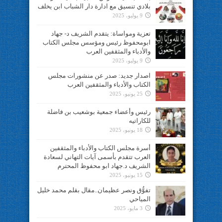
بلادي تنسيق مع ادارة دار الشباب ابن يخلف
9 يوليو، 2025
تعزية ومواساة: يتقدم الشريف د- جهاد
ابومحفوظ رئيس ومؤسس مجلس الكتاب
والأدباء والمثقفين العرب
9 يوليو، 2025
اصدار جديد: صدر عن منشورات مجلس
الكتاب والأدباء والمثقفين العرب
25 يونيو، 2025
رئيس وأعضاء جمعية بوشعيب بن فاضلة
للكاراتيه
18 يونيو، 2025
أسرة مجلس الكتاب والأدباء والمثقفين
العرب تتقدم بأسمى آيات التهاني لسعادة
الشريف د.جهاد ابو محفوظ المحترم
15 يونيو، 2025
تفوُّق ونصر عظيمان..مقال بقلم محمد خليل
المياحي
3 مايو، 2025