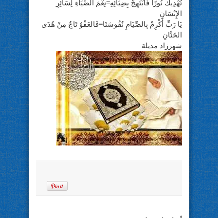
تُهْدِيكَ نُورًا فُابْتَهِجْ بِضِيَائِهِ=نِعْمَ الضِّيَاءِ لِسَائِرِ
الإِنْسَانِ
يَا رَبِّ أَكْرِمْ بِالصِّيَامِ نُفُوسَنَا=فَالعَفْوُ تَاجٌ مِنْ هُدَى
الحَنَّانِ
شهرزاد مديلة