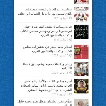
بمناسبة عيد العرش المجيد جمعية فخر
بلادي تنسيق مع ادارة دار الشباب ابن يخلف
9 يوليو، 2025
تعزية ومواساة: يتقدم الشريف د- جهاد
ابومحفوظ رئيس ومؤسس مجلس الكتاب
والأدباء والمثقفين العرب
9 يوليو، 2025
اصدار جديد: صدر عن منشورات مجلس
الكتاب والأدباء والمثقفين العرب
25 يونيو، 2025
رئيس وأعضاء جمعية بوشعيب بن فاضلة
للكاراتيه
18 يونيو، 2025
أسرة مجلس الكتاب والأدباء والمثقفين
العرب تتقدم بأسمى آيات التهاني لسعادة
الشريف د.جهاد ابو محفوظ المحترم
15 يونيو، 2025
تفوُّق ونصر عظيمان..مقال بقلم محمد خليل
المياحي