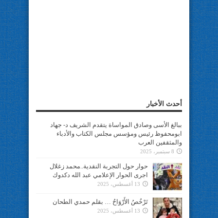
أحدث الأخبار
ببالغ الأسى وصادق المواساة يتقدم الشريف د- جهاد
ابومحفوظ رئيس ومؤسس مجلس الكتاب والأدباء
والمثقفين العرب
8 سبتمبر، 2025
حوار حول التجربة النقدية..محمد زغلال
اجرى الحوار الإعلامي عبد الله دكدوك
13 أغسطس، 2025
تَرْخُصُ الأَرْوَاحُ … بقلم حمدي الطحان
13 أغسطس، 2025