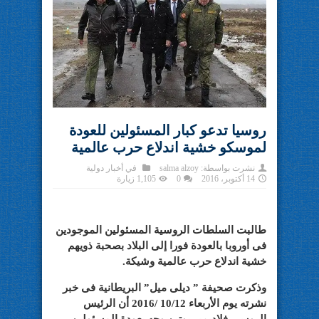
روسيا تدعو كبار المسئولين للعودة
لموسكو خشية اندلاع حرب عالمية
نشرت بواسطة:
salma alzoy
في
أخبار دولية
14 أكتوبر، 2016
0
1,105 زيارة
طالبت السلطات الروسية المسئولين الموجودين
فى أوروبا بالعودة فورا إلى البلاد بصحبة ذويهم
خشية اندلاع حرب عالمية وشيكة.
وذكرت صحيفة ” ديلى ميل” البريطانية فى خبر
نشرته يوم الأربعاء 10/12 /2016 أن الرئيس