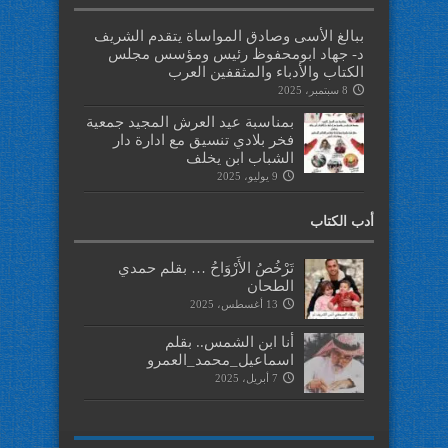
ببالغ الأسى وصادق المواساة يتقدم الشريف
د- جهاد ابومحفوظ رئيس ومؤسس مجلس
الكتاب والأدباء والمثقفين العرب
8 سبتمبر، 2025
بمناسبة عيد العرش المجيد جمعية
فخر بلادي تنسيق مع ادارة دار
الشباب ابن يخلف
9 يوليو، 2025
أدب الكتاب
تَرْخُصُ الأَرْوَاحُ … بقلم حمدي
الطحان
13 أغسطس، 2025
أنا ابن الشمس.. بقلم
اسماعيل_محمد_العمرو
7 أبريل، 2025