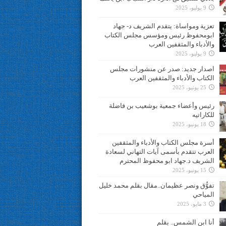
9 يوليو، 2025
تعزية ومواساة: يتقدم الشريف د- جهاد
ابومحفوظ رئيس ومؤسس مجلس الكتاب
والأدباء والمثقفين العرب
9 يوليو، 2025
اصدار جديد: صدر عن منشورات مجلس
الكتاب والأدباء والمثقفين العرب
25 يونيو، 2025
رئيس وأعضاء جمعية بوشعيب بن فاضلة
للكاراتيه
18 يونيو، 2025
أسرة مجلس الكتاب والأدباء والمثقفين
العرب تتقدم بأسمى آيات التهاني لسعادة
الشريف د.جهاد ابو محفوظ المحترم
15 يونيو، 2025
تفوُّق ونصر عظيمان..مقال بقلم محمد خليل
المياحي
3 مايو، 2025
أنا ابن الشمس.. بقلم