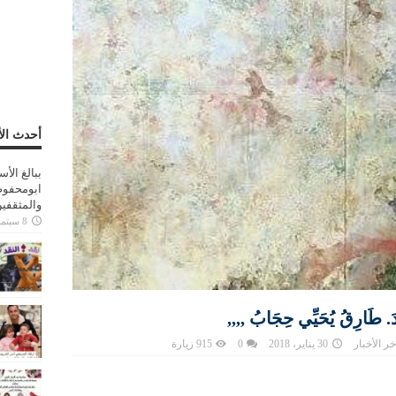
أحدث الأ
ببالغ الأ
ابومحفوظ
والمثقفي
8 سبتمبر، 2025
 طَارِقُ يُحَيِّي حِجَابُ ,,,,
خر الأخبار
30 يناير، 2018
0
915 زيارة