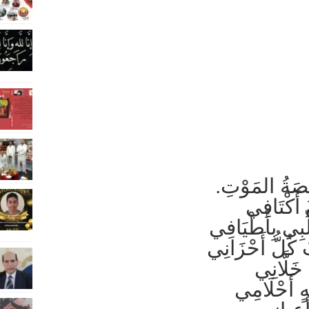
صَةُ المَوْتِ.
 أَكْتَافِي
ِبِي بِأَطْيَافِي
كُلُّ أَحْزَانِي
خَلَّانِي
ٍ أَحْلَامِي