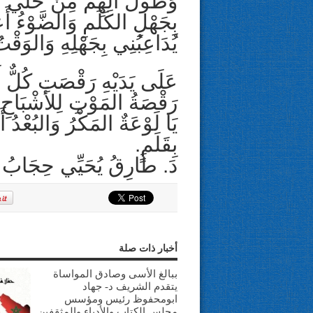
وَطُولَ آلِهِمْ مِنْ خَلِّي
بِجَهْلِ الكَلَمِ وَالضَّوْءُ أَع
يُدَاعِبُنِي بِجَهْلِهِ وَالوَقْ
عَلَى يَدَيْهِ رَقْصَتِ كُلٌّ 
رَقْصَةُ المَوْتِ لِلأَشْبَاح
يَا لَوْعَةٌ المَكْرُ وَالبُعْدُ أ
بِقَلَمٍ.
دَ. طَارِقُ يُحَيِّي حِجَابُ
أخبار ذات صلة
ببالغ الأسى وصادق المواساة
يتقدم الشريف د- جهاد
ابومحفوظ رئيس ومؤسس
مجلس الكتاب والأدباء والمثقفين