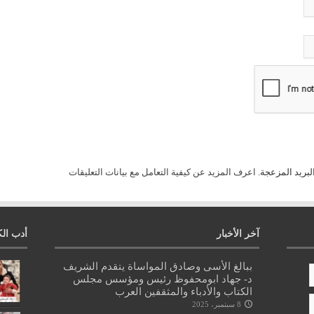
لبريد المزعجة.
اعرف المزيد عن كيفية التعامل مع بيانات التعليقات
آخر الأخبار
أدب الك
ببالغ الأسى وصادق المواساة يتقدم الشريف
د- جهاد ابومحفوظ رئيس ومؤسس مجلس
الكتاب والأدباء والمثقفين العرب
8 سبتمبر، 2025