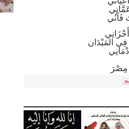
 أعياني
َمَّانِي
تُ فَآنُي
أَحْزَانِي
ِ فِي المَيْدَان
َدْمَانِي
 مِصْرَ