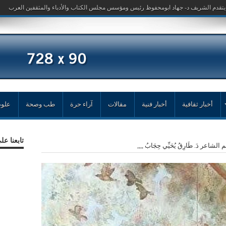
أخبار ثقافية
أخبار فنية
مقالات
آراء حرة
طب وصحة
علوم
تابعنا ع
لم الشاعر دَ. طَارِقُ يُحَيِّي حِجَابُ ,,,,