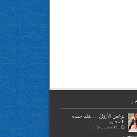
تاب
تَرْخُصُ الأَرْوَاحُ … بقلم حمدي
الطحان
13 أغسطس، 2025