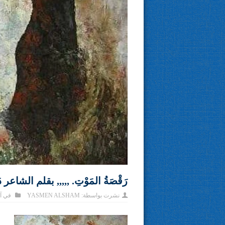
رَقْصَةُ المَوْتِ. ,,,,, بقلم الشاعر دَ.
نشرت بواسطة:
YASMEN ALSHAM
في
آ