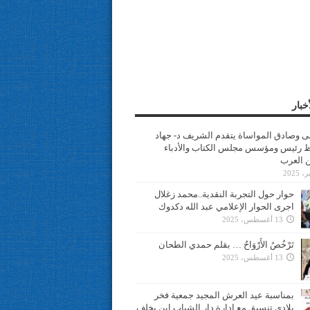
خبار
سى وصادق المواساة يتقدم الشريف د- جهاد
 رئيس ومؤسس مجلس الكتاب والأدباء
ن العرب
حوار حول التجربة النقدية..محمد زغلال
اجرى الحوار الإعلامي عبد الله دكدوك
13 أغسطس، 2025
تَرْخُصُ الأَرْوَاحُ … بقلم حمدي الطحان
13 أغسطس، 2025
بمناسبة عيد العرش المجيد جمعية فخر
بلادي تنسيق مع ادارة دار الشباب ابن يخلف