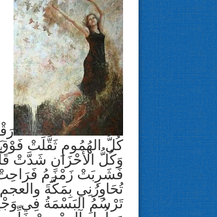
رَقْ
كُلُّ الهُمُومِ ثَقَّلَتْ فَوْقَ
وَكُلُّ الأَحْزَانِ شَدَّتْ قَلّ
فَشَرِبَتْ زَمْزَمُ فَرَاحِتْ 
تُحَاوِرُنِي بِمَكَّةَ والعجم 
تَرْسُمُ البَسْمَةُ فِي وَجْه