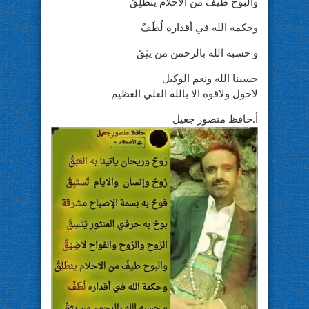
والبوح طيفٌ من الاحلام ينطَلِقُ
وحكمة الله في أقداره لُطَفٌ
و حسبه الله بالرحمن من يثِقُ
حسبنا الله ونعم الوكيل
لاحول ولاقوة الا بالله العلي العظيم
أ.حافظ منصور جعيل