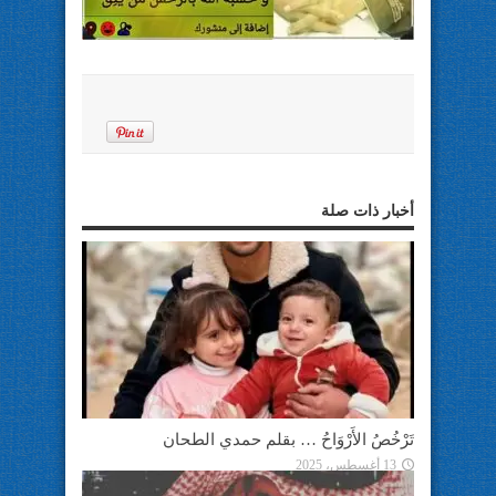
أخبار ذات صلة
تَرْخُصُ الأَرْوَاحُ … بقلم حمدي الطحان
13 أغسطس، 2025