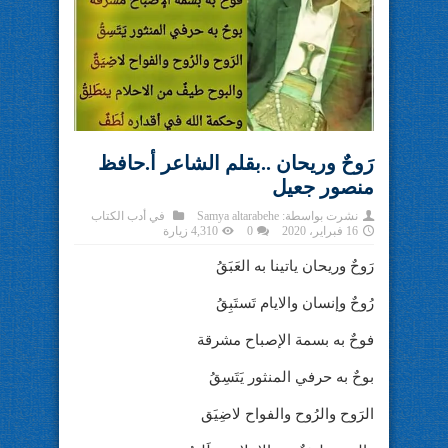
رَوحٌ وريحان ..بقلم الشاعر أ.حافظ
منصور جعيل
نشرت بواسطة:
Samya altarabehe
في
أدب الكتاب
16 فبراير، 2020
0
4,310 زيارة
رَوحٌ وريحان ياتينا به العَبَقُ
رُوحٌ وإنسان والايام تَستَبِقُ
فوحٌ به بسمة الإصباح مشرقة
بوحٌ به حرفي المنثور يَتَسِقُ
الرَوح والرُوح والفواح لاضِيَق