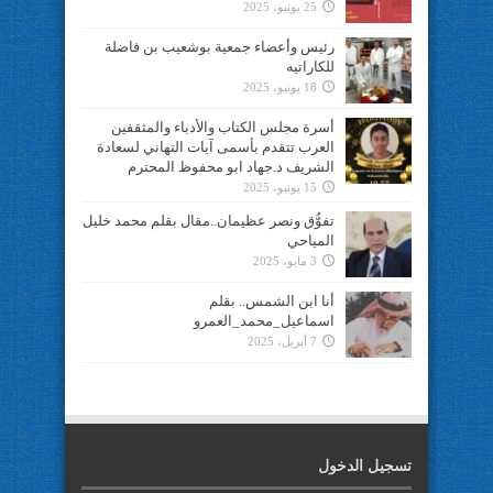
25 يونيو، 2025
رئيس وأعضاء جمعية بوشعيب بن فاضلة
للكاراتيه
18 يونيو، 2025
أسرة مجلس الكتاب والأدباء والمثقفين
العرب تتقدم بأسمى آيات التهاني لسعادة
الشريف د.جهاد ابو محفوظ المحترم
15 يونيو، 2025
تفوُّق ونصر عظيمان..مقال بقلم محمد خليل
المياحي
3 مايو، 2025
أنا ابن الشمس.. بقلم
اسماعيل_محمد_العمرو
7 أبريل، 2025
تسجيل الدخول