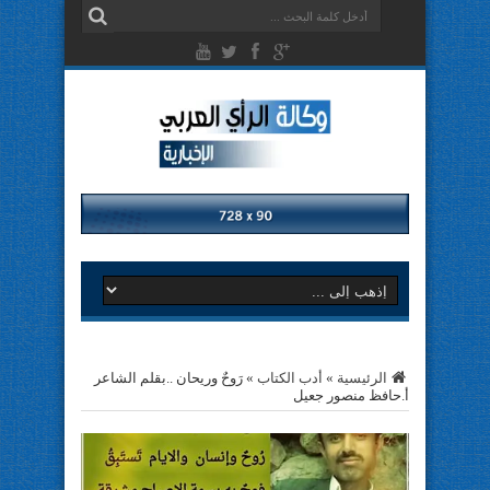
الرئيسية
»
أدب الكتاب
»
رَوحٌ وريحان ..بقلم الشاعر
أ.حافظ منصور جعيل