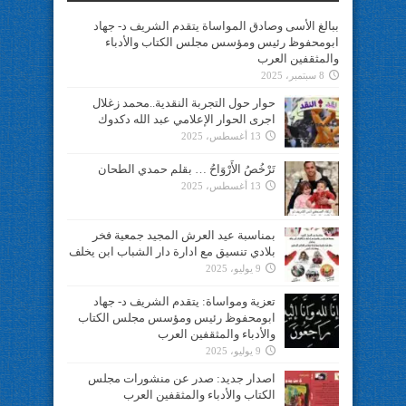
ببالغ الأسى وصادق المواساة يتقدم الشريف د- جهاد
ابومحفوظ رئيس ومؤسس مجلس الكتاب والأدباء
والمثقفين العرب
8 سبتمبر، 2025
حوار حول التجربة النقدية..محمد زغلال
اجرى الحوار الإعلامي عبد الله دكدوك
13 أغسطس، 2025
تَرْخُصُ الأَرْوَاحُ … بقلم حمدي الطحان
13 أغسطس، 2025
بمناسبة عيد العرش المجيد جمعية فخر
بلادي تنسيق مع ادارة دار الشباب ابن يخلف
9 يوليو، 2025
تعزية ومواساة: يتقدم الشريف د- جهاد
ابومحفوظ رئيس ومؤسس مجلس الكتاب
والأدباء والمثقفين العرب
9 يوليو، 2025
اصدار جديد: صدر عن منشورات مجلس
الكتاب والأدباء والمثقفين العرب