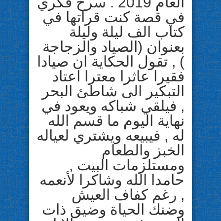
العام 2019 . سرح فكري
في قصة كنت قراتها في
كتاب الف ليلة وليلة
بعنوان (الصياد والزجاجة
) , تقول الحكاية ان صيادا
فقيرا عاثرا معترا اعتاد
التبكير الى شاطئ البحر
, فيلقي شباكه ويعود في
نهاية اليوم ما قسم الله
له , فيبيعه ويشتري لعياله
الخبز والطعام
ومستلزمات البيت ,
حامدا الله وشاكرا لأنعمه
, رغم كفاف العيش
وضنك الحياة وضيق ذات