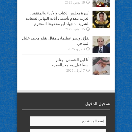
18 يونيو، 2025
أسرة مجلس الكتاب والأدباء والمثقفين
العرب تتقدم بأسمى آيات التهاني لسعادة
الشريف د.جهاد ابو محفوظ المحترم
15 يونيو، 2025
تفوُّق ونصر عظيمان..مقال بقلم محمد خليل
المياحي
3 مايو، 2025
أنا ابن الشمس.. بقلم
اسماعيل_محمد_العمرو
7 أبريل، 2025
تسجيل الدخول