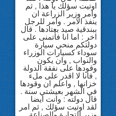
اوتيت سؤلك يا هذا , ثم
وامر وزير الزراعة ان
ينفذ الامر . وامر للرجل
ببندقية صيد بعتادها . قال
اخر : اما انا فأتمنى على
دولتكم منحي سيارة
سوداء كسيارات الوزراء
والنواب , وان يكون
وقودها على نفقة الدولة
, فانا لا اقدر على ملء
خزانها , واعلم ان وقودها
في الشهر بعيشتي سنة .
قال دولته : وانت ايضا
لقد اوتيت سؤلك , ثم امر
وزير التجارة والصناعة