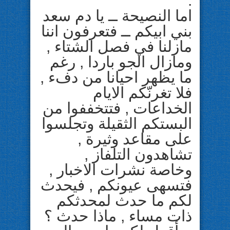
.
اما النصيحة ــ يا دم سعد
بني ابيكم ــ فتعرفون اننا
مازلنا في فصل الشتاء ,
ومازال الجو باردا , رغم
ما يظهر احيانا من دفء ,
فلا تغرنّكم الايام
الخداعات , فتتخففوا من
البستكم الثقيلة وتجلسوا
على مقاعد وثيرة ,
تشاهدون التلفاز ,
وخاصة نشرات الاخبار ,
فتسهى عيونكم , فيحدث
لكم ما حدث لمحدثكم
ذات مساء , ماذا حدث ؟