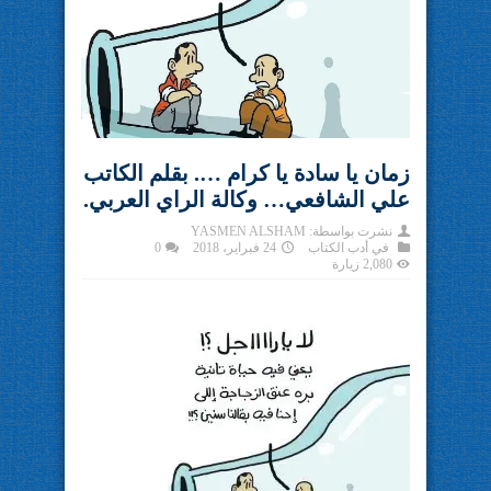
زمان يا سادة يا كرام …. بقلم الكاتب
علي الشافعي… وكالة الراي العربي.
نشرت بواسطة:
YASMEN ALSHAM
في
أدب الكتاب
24 فبراير، 2018
0
2,080 زيارة