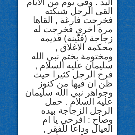
اليد . وفي يوم من الايام
القى الرجل شبكته
فخرجت فارغة , القاها
مرة اخرى فخرجت له
زجاجة (قنّينة) قديمة
محكمة الاغلاق ,
ومختومة بختم نبي الله
سليمان عليه السلام ,
فرح الرجل كثيرا حيث
ظن ان فيها من كنوز
وجواهر نبي الله سليمان
عليه السلام . حمل
الرجل الزجاجة بيده
وصاح : افرحي يا ام
العيال وداعا للفقر ,