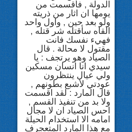
الدولة , فأقسمت من
يومها ان اثار من ذريته
ولو بعد حين , واول واحد
القاه سأقتله شر قتله ,
فهيء نفسك فانت
مقتول لا محالة . قال
الصياد وهو يرتجف : يا
سيدي انا انسان مسكين
ولي عيال ينتظرون
عودتي لأشبع بطونهم ,
قال المارد : لقد اقسمت
ولا بد من تنفيذ القسم ,
احس الصياد ان لا مجال
امامه الا استخدام الحيلة
مع هذا المارد المتعجرف