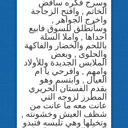
وسرح فكره سأفض
الخاتم , وافتح الزجاجة
واخرج الجواهر ,
وسأنطلق للسوق فابيع
احداها , واملا السلة
باللحم والخضار والفاكهة
والحلوى , وبعض
الملابس الجديدة وللأولاد
وامهم , وافرحي يا ام
العيال , وابتسم وهو
يقدم الفستان الحريري
المطرز لزوجه التي
عانت معه ما عانت من
شظف العيش وخشونته ,
وتخيلها وهي تلبسه فتبدو