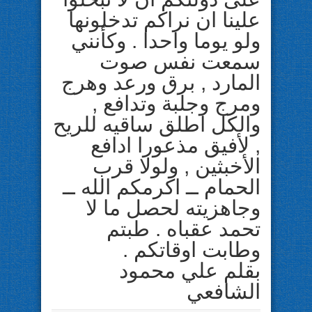
علينا ان نراكم تدخلونها
ولو يوما واحدا . وكأنني
سمعت نفس صوت
المارد , برق ورعد وهرج
ومرج وجلبة وتدافع ,
والكل اطلق ساقيه للريح
, لأفيق مذعورا ادافع
الأخبثين , ولولا قرب
الحمام ــ اكرمكم الله ــ
وجاهزيته لحصل ما لا
تحمد عقباه . طبتم
وطابت اوقاتكم .
بقلم علي محمود
الشافعي