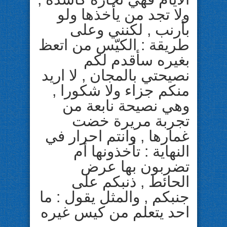
ولا تجد من يأخذها ولو
بأرنب , لكنني وعلى
طريقة : الكيّس من اتعظ
بغيره سأقدم لكم
نصيحتي بالمجان , لا اريد
منكم جزاء ولا شكورا ,
وهي نصيحة نابعة من
تجربة مريرة خضت
غمارها , وانتم احرار في
النهاية : تأخذونها أم
تضربون بها عرض
الحائط , ذنبكم على
جنبكم , والمثل يقول : ما
احد يتعلم من كيس غيره