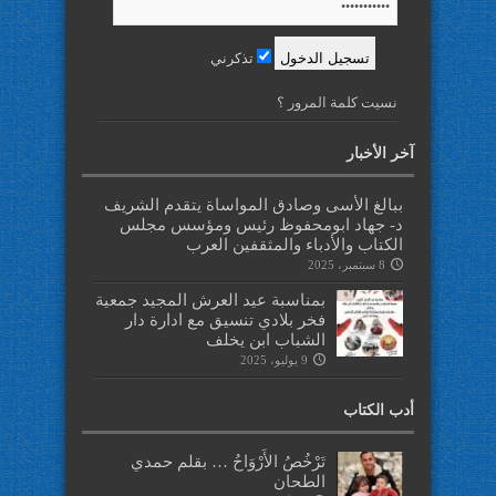
تذكرني
نسيت كلمة المرور ؟
آخر الأخبار
ببالغ الأسى وصادق المواساة يتقدم الشريف
د- جهاد ابومحفوظ رئيس ومؤسس مجلس
الكتاب والأدباء والمثقفين العرب
8 سبتمبر، 2025
بمناسبة عيد العرش المجيد جمعية
فخر بلادي تنسيق مع ادارة دار
الشباب ابن يخلف
9 يوليو، 2025
أدب الكتاب
تَرْخُصُ الأَرْوَاحُ … بقلم حمدي
الطحان