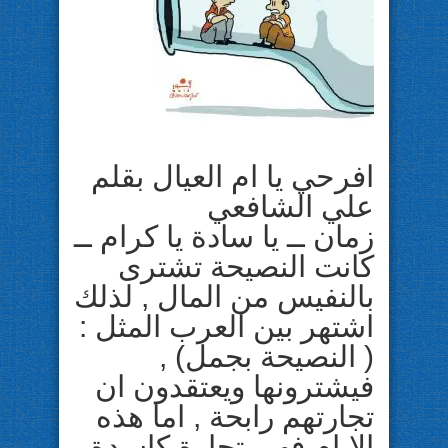
افرحي يا ام العيال بقلم
علي الشافعي
زمان ــ يا سادة يا كرام ــ
كانت النصيحة تشترى
بالنفيس من المال , لذلك
اشتهر بين العرب المثل :
( النصيحة بجمل) ,
فيشترونها ويعتقدون ان
تجارتهم رابحة , اما هذه
الايام فهي تجارة كاسدة ,