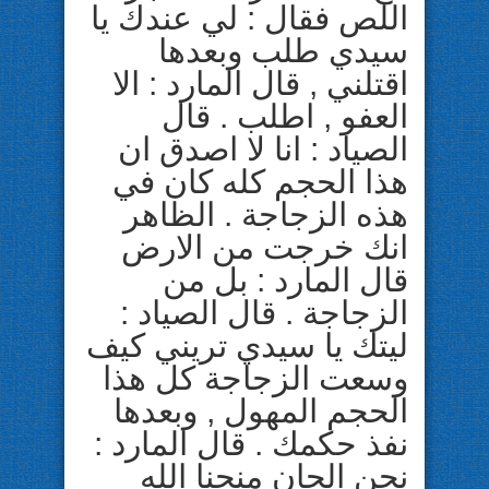
اللص فقال : لي عندك يا
سيدي طلب وبعدها
اقتلني , قال المارد : الا
العفو , اطلب . قال
الصياد : انا لا اصدق ان
هذا الحجم كله كان في
هذه الزجاجة . الظاهر
انك خرجت من الارض
قال المارد : بل من
الزجاجة . قال الصياد :
ليتك يا سيدي تريني كيف
وسعت الزجاجة كل هذا
الحجم المهول , وبعدها
نفذ حكمك . قال المارد :
نحن الجان منحنا الله