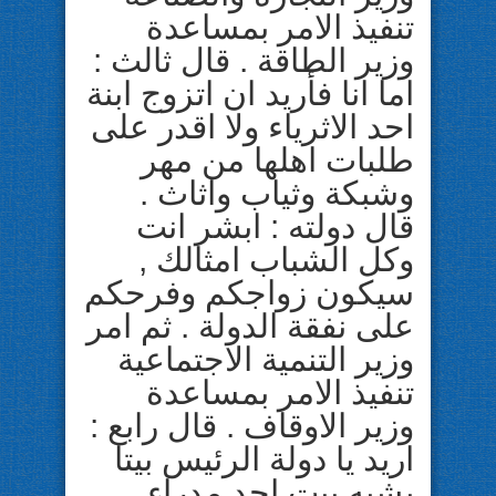
تنفيذ الامر بمساعدة
وزير الطاقة . قال ثالث :
اما انا فأريد ان اتزوج ابنة
احد الاثرياء ولا اقدر على
طلبات اهلها من مهر
وشبكة وثياب واثاث .
قال دولته : ابشر انت
وكل الشباب امثالك ,
سيكون زواجكم وفرحكم
على نفقة الدولة . ثم امر
وزير التنمية الاجتماعية
تنفيذ الامر بمساعدة
وزير الاوقاف . قال رابع :
اريد يا دولة الرئيس بيتا
يشبه بيت احد مدراء