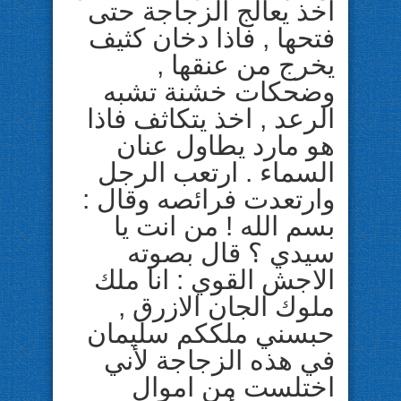
اخذ يعالج الزجاجة حتى
فتحها , فاذا دخان كثيف
يخرج من عنقها ,
وضحكات خشنة تشبه
الرعد , اخذ يتكاثف فاذا
هو مارد يطاول عنان
السماء . ارتعب الرجل
وارتعدت فرائصه وقال :
بسم الله ! من انت يا
سيدي ؟ قال بصوته
الاجش القوي : انا ملك
ملوك الجان الازرق ,
حبسني ملككم سليمان
في هذه الزجاجة لأني
اختلست من اموال