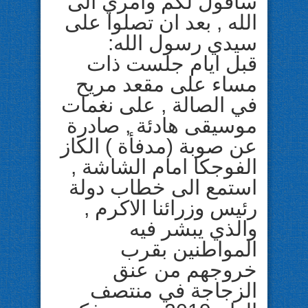
سأقول لكم وامري الى
الله , بعد ان تصلوا على
سيدي رسول الله:
قبل ايام جلست ذات
مساء على مقعد مريح
في الصالة , على نغمات
موسيقى هادئة , صادرة
عن صوبة (مدفأة ) الكاز
الفوجكا امام الشاشة ,
استمع الى خطاب دولة
رئيس وزرائنا الاكرم ,
والذي يبشر فيه
المواطنين بقرب
خروجهم من عنق
الزجاجة في منتصف