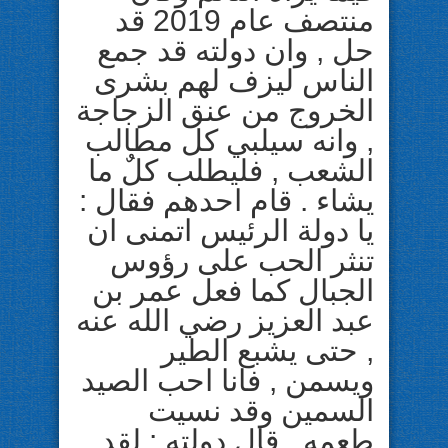
منتصف عام 2019 قد
حل , وان دولته قد جمع
الناس ليزف لهم بشرى
الخروج من عنق الزجاجة
, وانه سيلبي كل مطالب
الشعب , فليطلب كلٌ ما
يشاء . قام احدهم فقال :
يا دولة الرئيس اتمنى ان
تنثر الحب على رؤوس
الجبال كما فعل عمر بن
عبد العزيز رضي الله عنه
, حتى يشبع الطير
ويسمن , فانا احب الصيد
السمين وقد نسيت
طعمه , قال دولته : لقد