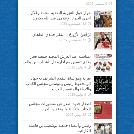
8 سبتمبر، 2025
حوار حول التجربة النقدية..محمد زغلال
اجرى الحوار الإعلامي عبد الله دكدوك
13 أغسطس، 2025
تَرْخُصُ الأَرْوَاحُ … بقلم حمدي الطحان
13 أغسطس، 2025
بمناسبة عيد العرش المجيد جمعية فخر
بلادي تنسيق مع ادارة دار الشباب ابن يخلف
9 يوليو، 2025
تعزية ومواساة: يتقدم الشريف د- جهاد
ابومحفوظ رئيس ومؤسس مجلس الكتاب
والأدباء والمثقفين العرب
9 يوليو، 2025
اصدار جديد: صدر عن منشورات مجلس
الكتاب والأدباء والمثقفين العرب
25 يونيو، 2025
رئيس وأعضاء جمعية بوشعيب بن فاضلة
للكاراتيه