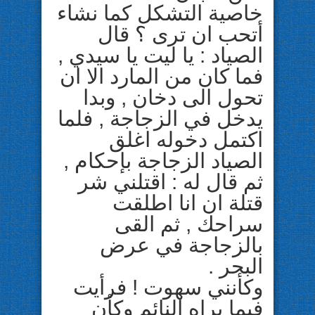
خاصية التشكل كما نشاء
أتحب ان ترى ؟ قال
الصياد : يا ليت يا سيدي ,
فما كان من المارد الا ان
تحول الى دخان , وبدا
يدخل في الزجاجة , فلما
اكتمل دخوله اغلق
الصياد الزجاجة بإحكام ,
ثم قال له : اقتلني شر
قتلة ان انا اطلقت
سراحك , ثم القى
بالزجاجة في عرض
البحر .
وكأنني سهوت ! فرأيت
فيما يراه النائم وكأن