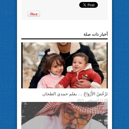
أخبار ذات صلة
تَرْخُصُ الأَرْوَاحُ … بقلم حمدي الطحان
13 أغسطس، 2025