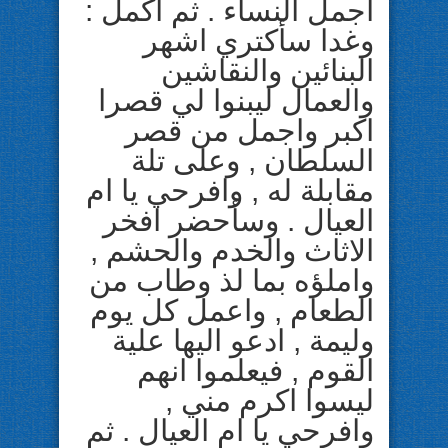
اجمل النساء . ثم اكمل :
وغدا سأكتري اشهر
البنائين والنقاشين
والعمال ليبنوا لي قصرا
اكبر واجمل من قصر
السلطان , وعلى تلة
مقابلة له , وافرحي يا ام
العيال . وسأحضر افخر
الاثاث والخدم والحشم ,
واملؤه بما لذ وطاب من
الطعام , واعمل كل يوم
وليمة , ادعو اليها علية
القوم , فيعلموا انهم
ليسوا اكرم مني ,
وافرحي يا ام العيال . ثم