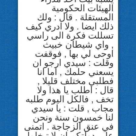
الهيئات الحكومية
المستقلة . قال : ولك
ذلك ايضا . ولا ادري كيف
تسللت فكرة الى راسي
, واي شيطان خبيث
اوحى لي بها , فوقفت
وقلت : سيدي ارجو ان
يسعني حلمك , اما انا
فطلبي مختلف قليلا ,
قال : اطلب يا هذا ولا
تخف , فالكل اليوم طلبه
مجاب , قلت : يا سيدي
لنا خمسون سنة ونحن
في عنق الزجاجة . اتمنى
على دولتكم ان لا تبخلوا