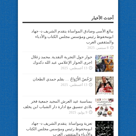
أحدث الأخبار
ببالغ الأسى وصادق المواساة يتقدم الشريف د- جهاد
ابومحفوظ رئيس ومؤسس مجلس الكتاب والأدباء
والمثقفين العرب
8 سبتمبر، 2025
حوار حول التجربة النقدية..محمد زغلال
اجرى الحوار الإعلامي عبد الله دكدوك
13 أغسطس، 2025
تَرْخُصُ الأَرْوَاحُ … بقلم حمدي الطحان
13 أغسطس، 2025
بمناسبة عيد العرش المجيد جمعية فخر
بلادي تنسيق مع ادارة دار الشباب ابن يخلف
9 يوليو، 2025
تعزية ومواساة: يتقدم الشريف د- جهاد
ابومحفوظ رئيس ومؤسس مجلس الكتاب
والأدباء والمثقفين العرب