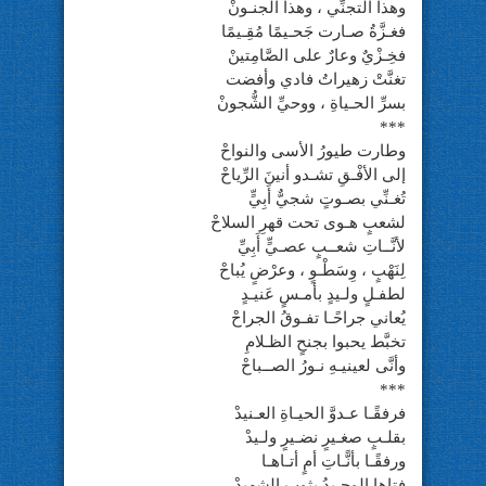
وهذا التجنِّي ، وهذا الجنـونْ
فغـزَّةُ صـارت جَحـيمًا مُقِـيمًا
فخِـزْيٌ وعارٌ على الصَّامِتينْ
تغنَّتْ زهيراتُ فادي وأفضت
بسرِّ الحـياةِ ، ووحيِّ الشُّجونْ
***
وطارت طيورُ الأسى والنواحْ
إلى الأفْـقِ تشـدو أنينَ الرِّياحْ
تُغـنِّي بصـوتٍ شجيٌّ أَبِيٍّ
لشعبٍ هـوى تحت قهرِ السلاحْ
لأنَّــاتِ شعــبٍ عصـيٍّ أَبِيِّ
لِنَهْبٍ ، وِسَطْـوٍ ، وعرْضٍ يُباحْ
لطفـلٍ ولـيدٍ بأمـسٍ عَنيـدٍ
يُعاني جراحًـا تفـوقُ الجراحْ
تخبَّط يحبوا بجنحٍ الظـلامِ
وأنَّى لعينيـهِ نـورُ الصــباحْ
***
فرفقًـا عـدوَّ الحيـاةِ العـنيدْ
بقلـبٍ صغـيرٍ نضـيرٍ ولـيدْ
ورفقًـا بأنًّـاتِ أمٍ أتـاهـا
فتاها الوحـيدُ بثوبِ الشهيدْ