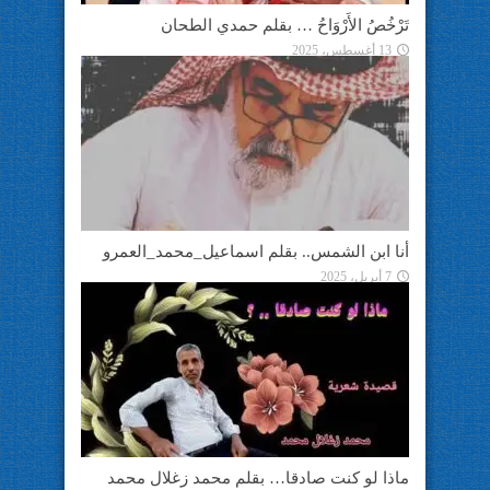
تَرْخُصُ الأَرْوَاحُ … بقلم حمدي الطحان
13 أغسطس، 2025
أنا ابن الشمس.. بقلم اسماعيل_محمد_العمرو
7 أبريل، 2025
ماذا لو كنت صادقا… بقلم محمد زغلال محمد