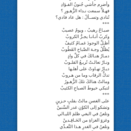
وأضرم جأشي جُنونُ الفـؤادِ
فهـلاَّ سمعت نـداء الزُّهـورِ ؟
تُنادي وتســألُ : هل عاد فادي؟
***
صبـاحٌ رهيبٌ ، ويومٌ عصيبْ
وكربٌ أتـانـا يجـرُّ الكروبْ
أظـلَّ الوجودَ غمـامٌ كثيفٌ
يُظلِّلُ وجـهَ الصَّباحِ القَطُوبْ
دمـارٌ هنـالكَ في كلِّ وادٍ
ونـارٌ تعالـتْ تُريـعُ القلـوبْ
ديـارٌ تهـاوتْ على أهلـها
تدكُّ الرقاب وما من هـروبْ
ومالتْ هنالكَ تلكَ الزُّهـورُ
لتبكي خيوطَ الصباحِ الكئيبْ
***
على الغصنِ مالتْ بقلبٍ حـزينٍ
وتشكو إلى الكوْنِ غدر السِّنينْ
وتلعنُ في البغي ظلمَ الليـالي
وغزوَ الغزاةِ من الحَـاقِـدينْ
وتلعنُ في الغدرِ هـذا التَّعـدِّي