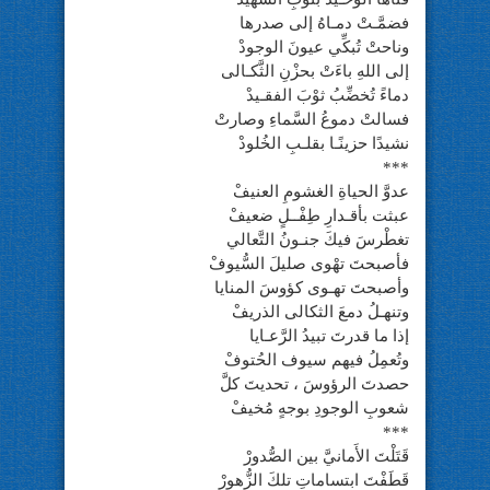
فضمَّـتْ دمـاهُ إلى صدرها
وناحتْ تُبكِّي عيونَ الوجودْ
إلى اللهِ باءَتْ بحزْنِ الثَّكـالى
دماءً تُخضِّبُ ثوْبَ الفقـيدْ
فسالتْ دموعُ السَّماءِ وصارتْ
نشيدًا حزينًـا بقلـبِ الخُلودْ
***
عدوَّ الحياةِ الغشومِ العنيفْ
عبثت بأقـدارِ طِفْــلٍ ضعيفْ
تغطْرسَ فيكَ جنـونُ التَّعالي
فأصبحتَ تهْوى صليلَ السُّيوفْ
وأصبحتَ تهـوى كؤوسَ المنايا
وتنهـلُ دمعَ الثكالى الذريفْ
إذا ما قدرتَ تبيدُ الرَّعـايا
وتُعمِلُ فيهم سيوف الحُتوفْ
حصدتَ الرؤوسَ ، تحديتَ كلَّ
شعوبِ الوجودِ بوجهٍ مُخيفْ
***
قَتَلْتَ الأَمانيَّ بين الصُّدورْ
قَطَفْتَ ابتساماتِ تلكَ الزُّهورْ