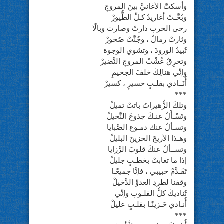
وأسكتَّ الأغانيَّ بينَ المروجِ
وبُحَّـتْ أغاريدُ كـلِّ الطُّيورْ
رحى الحربِ دارتْ وصارت وبالًا
وثارتْ رمالٌ ، وجُنَّتْ صُخورْ
تُبيدُ الورودَ ، وتشوي الوجوهَ
وتحرِقُ عُشْبً المروجِ النَّضيرْ
وإنِّي هنالِكَ خلفَ الجحيمِ
أُنَــادي بقلـبٍ حسيرٍ ، كسيرْ
***
وتلكَ الزُّهيراتُ باتتْ تميلْ
وتَسْـأَلُ عنـكَ جذوعَ النَّخيلْ
وتسـألُ عنك دمـوع الصَّبايا
وهـذا الأريجَ الحزينَ البليلْ
وتســألُ عنكَ قلوبَ الرَّزايا
إذا ما تغابتْ بخطـبٍ جليلْ
تَقَـدَّمْ حبيبي ، فإنَّا جميعًـا
وقفنا لطردِ العدوِّ الدَّخيلْ
تُناديكَ كلُّ القلـوبِ وإنِّي
أُنـادي حَـزينًـا بقلـبٍ عليلْ
***