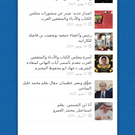
9 يوليو، 2025
اصدار جديد: صدر عن منشورات مجلس
الكتاب والأدباء والمثقفين العرب
25 يونيو، 2025
رئيس وأعضاء جمعية بوشعيب بن فاضلة
للكاراتيه
18 يونيو، 2025
أسرة مجلس الكتاب والأدباء والمثقفين
العرب تتقدم بأسمى آيات التهاني لسعادة
الشريف د.جهاد ابو محفوظ المحترم
15 يونيو، 2025
تفوُّق ونصر عظيمان..مقال بقلم محمد خليل
المياحي
3 مايو، 2025
أنا ابن الشمس.. بقلم
اسماعيل_محمد_العمرو
7 أبريل، 2025