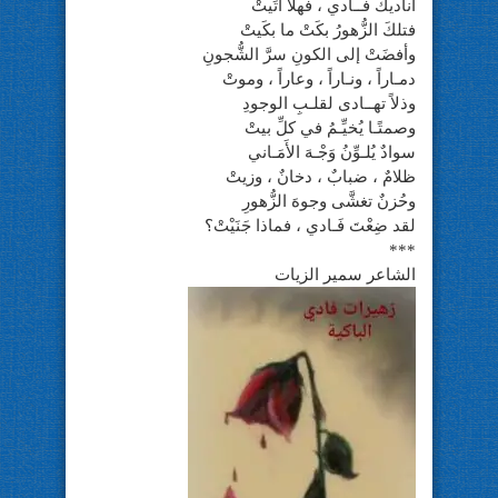
أُناديكَ فــادي ، فهلاَّ أتَيتْ
فتلكَ الزُّهورُ بكَتْ ما بكَيتْ
وأفضَتْ إلى الكونِ سرَّ الشُّجونِ
دمـاراً ، ونـاراً ، وعاراً ، وموتْ
وذلاً تهــادى لقلـبِ الوجودِ
وصمتًـا يُخيِّـمُ في كلِّ بيتْ
سوادٌ يُلـوِّنُ وَجْـهَ الأَمَـاني
ظلامٌ ، ضبابٌ ، دخانٌ ، وزيتْ
وحُزنٌ تغشَّى وجوهَ الزُّهورِ
لقد ضِعْتَ فَـادي ، فماذا جَنَيْتْ؟
***
الشاعر سمير الزيات