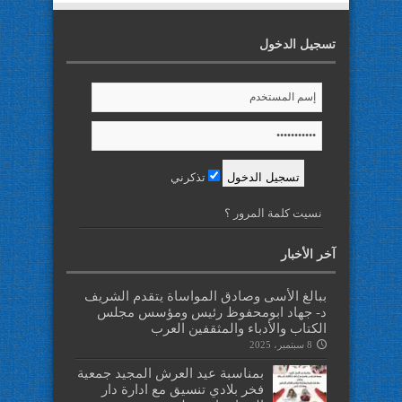
تسجيل الدخول
تذكرني
نسيت كلمة المرور ؟
آخر الأخبار
ببالغ الأسى وصادق المواساة يتقدم الشريف
د- جهاد ابومحفوظ رئيس ومؤسس مجلس
الكتاب والأدباء والمثقفين العرب
8 سبتمبر، 2025
بمناسبة عيد العرش المجيد جمعية
فخر بلادي تنسيق مع ادارة دار