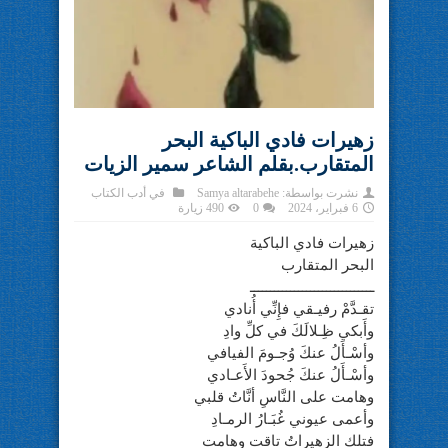
زهيرات فادي الباكية البحر
المتقارب.بقلم الشاعر سمير الزيات
نشرت بواسطة:
Samya altarabehe
في
أدب الكتاب
6 فبراير، 2024
0
490 زيارة
زهيرات فادي الباكية
البحر المتقارب
ـــــــــــــــــــــــــــــــ
تقـدَّمْ رفيـقي فإِنِّي أُنادي
وأَبكي ظِـلالَكَ في كلِّ وادِ
وأسْـأَلُ عنكَ وُجـومَ الفيافي
وأسْـأَلُ عنكَ جُحودَ الأَعـادي
وهامت على النَّاسِ أنَّاتُ قلبي
وأعمى عيوني غُبَـارُ الرمـادِ
فتلك الزهيراتُ تاقت وهامت