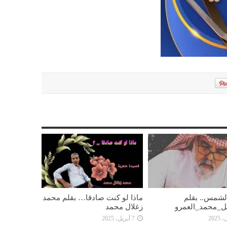
 الشمس.. بقلم
ماذا لو كنت صادقا… بقلم محمد
ل_محمد_العمرو
زغلال محمد
7 أبريل، 2025