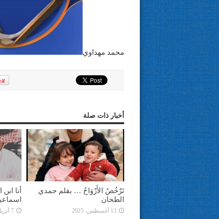
محمد مهداوي
أخبار ذات صلة
تَرْخُصُ الأَرْوَاحُ … بقلم حمدي
أنا ابن
الطحان
اسماعي
13 أغسطس، 2025
7 أبريل، 2025