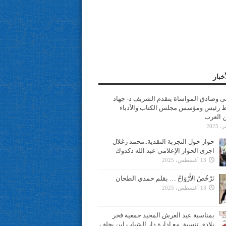
خبار
سى وصادق المواساة يتقدم الشريف د- جهاد
 رئيس ومؤسس مجلس الكتاب والأدباء
ن العرب
حوار حول التجربة النقدية..محمد زغلال
اجرى الحوار الإعلامي عبد الله دكدوك
13 أغسطس، 2025
تَرْخُصُ الأَرْوَاحُ … بقلم حمدي الطحان
13 أغسطس، 2025
بمناسبة عيد العرش المجيد جمعية فخر
بلادي تنسيق مع ادارة دار الشباب ابن يخلف