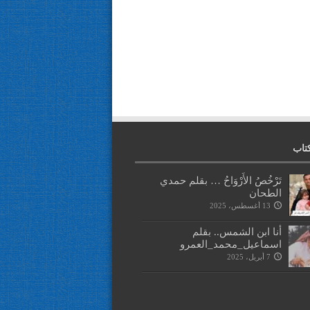
تاب
تَرْخُصُ الأَرْوَاحُ … بقلم حمدي
الطحان
13 أغسطس، 2025
أنا ابن الشمس.. بقلم
اسماعيل_محمد_العمرو
7 أبريل، 2025