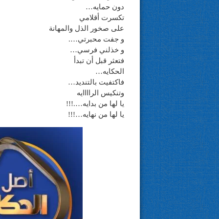
دون حمايه…
تكسرت أقلامي
على صخور الذل والمهانة
و جفت محبرتي….
و خذلني فرسي…
فتعثر قبل أن تبدأ
الحكايه…
فاكتفيت بالتنديد…
وتنكيس الراااايه
يا لها من بدايه….!!!
يا لها من نهايه…!!!