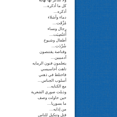
ولا نتذكر لها نهايه
كل ما أذكره…
أذكره…
دماء وأشلاء
مُزِّقَت…
رجال ونساء
أُغتُصِبَت…
أطفال وشيوخ
شُرِّدَت…
وقناصة يقتنصون
آدمييين…
يتعلمون فنون الرمايه
تاهت أحاسيسي
فاختلط في ذهني
أسلوب الجناس…
مع الكنايه…
وذبلت صوري الشعرية
حين حاولت وصف
ما بسوريا…
من إذايه…
قتل وتنكيل للناس