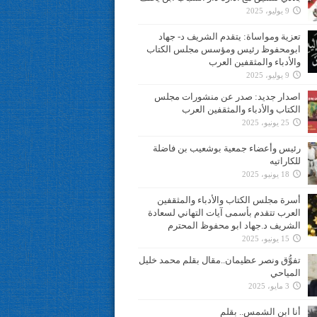
9 يوليو، 2025
تعزية ومواساة: يتقدم الشريف د- جهاد
ابومحفوظ رئيس ومؤسس مجلس الكتاب
والأدباء والمثقفين العرب
9 يوليو، 2025
اصدار جديد: صدر عن منشورات مجلس
الكتاب والأدباء والمثقفين العرب
25 يونيو، 2025
رئيس وأعضاء جمعية بوشعيب بن فاضلة
للكاراتيه
18 يونيو، 2025
أسرة مجلس الكتاب والأدباء والمثقفين
العرب تتقدم بأسمى آيات التهاني لسعادة
الشريف د.جهاد ابو محفوظ المحترم
15 يونيو، 2025
تفوُّق ونصر عظيمان..مقال بقلم محمد خليل
المياحي
3 مايو، 2025
أنا ابن الشمس.. بقلم