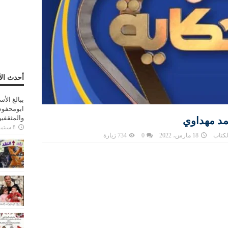
أحدث الأ
ببالغ الأ
ابومحفوظ
والمثقفي
مد مهداوي
8 سبتمبر، 2025
لكتاب
18 مارس، 2022
0
734 زيارة