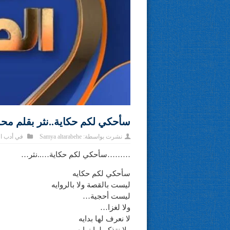
سأحكي لكم حكاية..نثر بقلم مح
نشرت بواسطة:
Samya altarabehe
في
أدب ا
………سأحكي لكم حكاية…..نثر…
سأحكي لكم حكايه
ليست بالقصة ولا بالروايه
ليست أحجية…
ولا لغزا…
لا نعرف لها بدايه