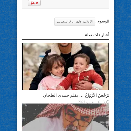
الوسوم :
الاعلامية عايدة رزق الشغنوبي
أخبار ذات صلة
تَرْخُصُ الأَرْوَاحُ … بقلم حمدي الطحان
13 أغسطس، 2025