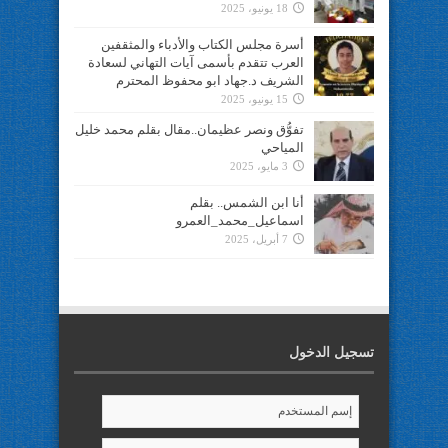
18 يونيو، 2025
أسرة مجلس الكتاب والأدباء والمثقفين
العرب تتقدم بأسمى آيات التهاني لسعادة
الشريف د.جهاد ابو محفوظ المحترم
15 يونيو، 2025
تفوُّق ونصر عظيمان..مقال بقلم محمد خليل
المياحي
3 مايو، 2025
أنا ابن الشمس.. بقلم
اسماعيل_محمد_العمرو
7 أبريل، 2025
تسجيل الدخول