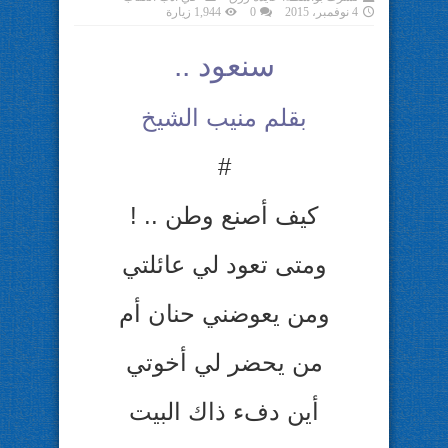
4 نوفمبر، 2015
0
1,944 زيارة
سنعود ..
بقلم منيب الشيخ
#
كيف أصنع وطن .. !
ومتى تعود لي عائلتي
ومن يعوضني حنان أم
من يحضر لي أخوتي
أين دفء ذاك البيت