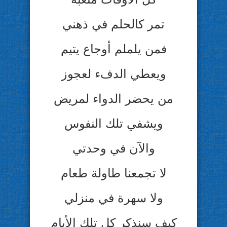
تمر كالحلم في ذهني
فمن يلملم أوجاع يتيم
ويعطي الدفء لعجوز
من يحضر الدواء لمريض
ويشفي تلك النفوس
والآن في وحدتي
لا تجمعنا طاولة طعام
ولا سهرة في منزلي
كيف سنذكر كل تلك الأيام