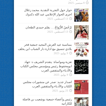
8 سبتمبر، 2025
حوار حول التجربة النقدية..محمد زغلال
اجرى الحوار الإعلامي عبد الله دكدوك
13 أغسطس، 2025
تَرْخُصُ الأَرْوَاحُ … بقلم حمدي الطحان
13 أغسطس، 2025
بمناسبة عيد العرش المجيد جمعية فخر
بلادي تنسيق مع ادارة دار الشباب ابن يخلف
9 يوليو، 2025
تعزية ومواساة: يتقدم الشريف د- جهاد
ابومحفوظ رئيس ومؤسس مجلس الكتاب
والأدباء والمثقفين العرب
9 يوليو، 2025
اصدار جديد: صدر عن منشورات مجلس
الكتاب والأدباء والمثقفين العرب
25 يونيو، 2025
رئيس وأعضاء جمعية بوشعيب بن فاضلة
للكاراتيه