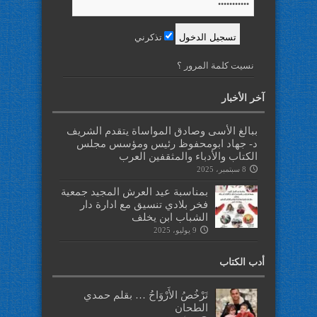
تذكرني
نسيت كلمة المرور ؟
آخر الأخبار
ببالغ الأسى وصادق المواساة يتقدم الشريف
د- جهاد ابومحفوظ رئيس ومؤسس مجلس
الكتاب والأدباء والمثقفين العرب
8 سبتمبر، 2025
بمناسبة عيد العرش المجيد جمعية
فخر بلادي تنسيق مع ادارة دار
الشباب ابن يخلف
9 يوليو، 2025
أدب الكتاب
تَرْخُصُ الأَرْوَاحُ … بقلم حمدي
الطحان