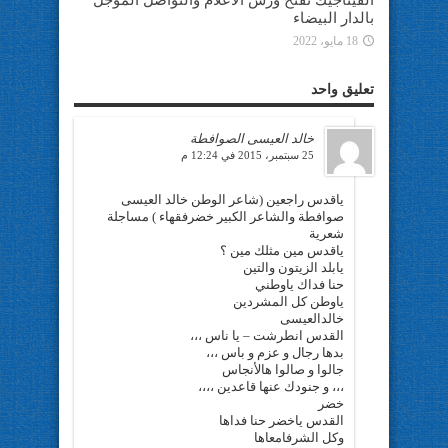
بالدار البيضاء
18 مايو، 2022
تعليق واحد
خالد العيسى الصوافطة
25 سبتمبر، 2015 في 12:24 م
ياقدس راجعين (شاعر الوطن خالد العيسى
صوافطة والشاعر الكبير خضرفقهاء ) مساجلة
شعرية
ياقدس مين مثلك مين ؟
يابلد الزيتون والتين
حنا فداك ياوطني
ياوطن كل المشردين
خالدالعيسى
القدس انطرشت – يا ناس ،،،
بدها رجال و عزم و باس ،،،
جالوا و صالوا هالأنجاس
،،، و جنودك عنها قاعدين ،،،،
خضر
القدس ياخضر حنا فداها
وكل الشرفامعاها