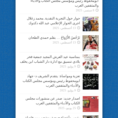
ابومحفوظ رئيس ومؤسس مجلس الكتاب والأدباء
والمثقفين العرب
8 سبتمبر، 2025
حوار حول التجربة النقدية..محمد زغلال
اجرى الحوار الإعلامي عبد الله دكدوك
13 أغسطس، 2025
تَرْخُصُ الأَرْوَاحُ … بقلم حمدي الطحان
13 أغسطس، 2025
بمناسبة عيد العرش المجيد جمعية فخر
بلادي تنسيق مع ادارة دار الشباب ابن يخلف
9 يوليو، 2025
تعزية ومواساة: يتقدم الشريف د- جهاد
ابومحفوظ رئيس ومؤسس مجلس الكتاب
والأدباء والمثقفين العرب
9 يوليو، 2025
اصدار جديد: صدر عن منشورات مجلس
الكتاب والأدباء والمثقفين العرب
25 يونيو، 2025
رئيس وأعضاء جمعية بوشعيب بن فاضلة