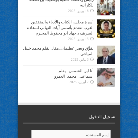
للكاراتيه
18 يونيو، 2025
أسرة مجلس الكتاب والأدباء والمثقفين
العرب تتقدم بأسمى آيات التهاني لسعادة
الشريف د.جهاد ابو محفوظ المحترم
15 يونيو، 2025
تفوُّق ونصر عظيمان..مقال بقلم محمد خليل
المياحي
3 مايو، 2025
أنا ابن الشمس.. بقلم
اسماعيل_محمد_العمرو
7 أبريل، 2025
تسجيل الدخول