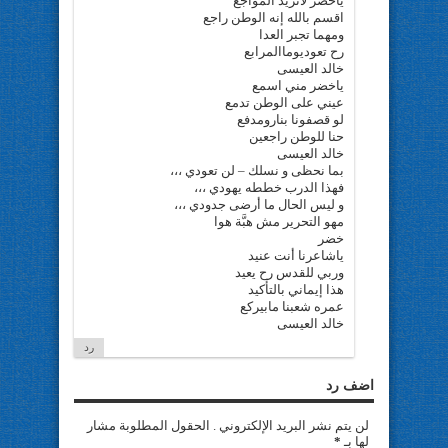
ياخضر لاتزيد المواجع
اقسم بالله إنه الوطن راجع
ومهما تجبر العدا
رح تعوديوماالمرابع
خالد العيسى
ياخضر مني اسمع
عيني على الوطن تدمع
لو قصفونا بنارومدفع
حنا للوطن راجعين
خالد العيسى
بما نحظى و نسلك – لن تعودي ،،،
فهذا الدرب خططه يهودي ،،،
و ليس الحال ما أرضى جدودي ،،،
مهو التحرير مش هبَّة هوا
خضر
ياشاعرنا أنت عنيد
وربي للقدس رح يعيد
هذا إيماني بالتأكيد
عمره شعبنا مابيركع
خالد العيسى
رد
اضف رد
لن يتم نشر البريد الإلكتروني . الحقول المطلوبة مشار
لها بـ
*