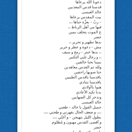
دعونا الله يرعاها
قدسنا قدس المعذبين
خالد العيسى
بيت المقدس يرعاها
– ربّ – بعزِّة حباها ،،،
فيها من أهل الرباط ،،
ع الموت بتحلف يمين
خضر
بدها تطهير و تحرير ،،
مش – دعوة و عطر و حرير
،، بدها عنتر – رمح و سيف
،، و رجال تلبي التكبير
يمينا نحنا حالفين
ولله ثم القدس معاهدين
حنا صوبها زاحفين
ياقدسنا ياقدس الطيبين
ياقدسنا بتنادي
هبوا ياأولادي
بدنا نكيد الأعادي
وندحر كل الصهايين
خالد العيسى
جميل القول يا خالد – طعني
،،،، و ضعف الحال بقهرني و طحني ،،،،
بطول الليل بتهيجن – و أغنّي ،،،،
و أقصى القدس مهيون و مُظلوم
خضر