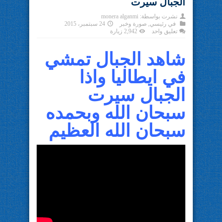
الجبال سيرت
نشرت بواسطة:
monera alganmi
في
رئيسي
,
صورة وخبر
24 سبتمبر، 2015
تعليق واحد
2,942 زيارة
شاهد الجبال تمشي
في ايطاليا واذا
الجبال سيرت
سبحان الله وبحمده
سبحان الله العظيم