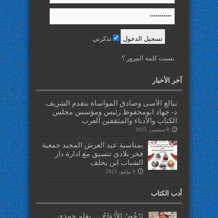
تذكرني
نسيت كلمة المرور ؟
آخر الأخبار
ببالغ الأسى وصادق المواساة يتقدم الشريف
د- جهاد ابومحفوظ رئيس ومؤسس مجلس
الكتاب والأدباء والمثقفين العرب
8 سبتمبر، 2025
بمناسبة عيد العرش المجيد جمعية
فخر بلادي تنسيق مع ادارة دار
الشباب ابن يخلف
9 يوليو، 2025
أدب الكتاب
تَرْخُصُ الأَرْوَاحُ … بقلم حمدي