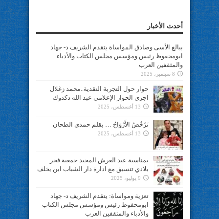
أحدث الأخبار
ببالغ الأسى وصادق المواساة يتقدم الشريف د- جهاد
ابومحفوظ رئيس ومؤسس مجلس الكتاب والأدباء
والمثقفين العرب
8 سبتمبر، 2025
حوار حول التجربة النقدية..محمد زغلال
اجرى الحوار الإعلامي عبد الله دكدوك
13 أغسطس، 2025
تَرْخُصُ الأَرْوَاحُ … بقلم حمدي الطحان
13 أغسطس، 2025
بمناسبة عيد العرش المجيد جمعية فخر
بلادي تنسيق مع ادارة دار الشباب ابن يخلف
9 يوليو، 2025
تعزية ومواساة: يتقدم الشريف د- جهاد
ابومحفوظ رئيس ومؤسس مجلس الكتاب
والأدباء والمثقفين العرب