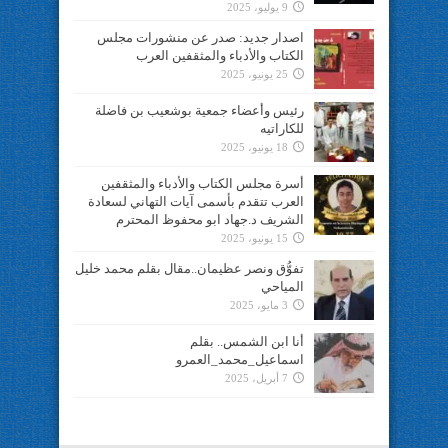
9 يوليو، 2025
اصدار جديد: صدر عن منشورات مجلس
الكتاب والأدباء والمثقفين العرب
25 يونيو، 2025
رئيس وأعضاء جمعية بوشعيب بن فاضلة
للكاراتيه
18 يونيو، 2025
أسرة مجلس الكتاب والأدباء والمثقفين
العرب تتقدم بأسمى آيات التهاني لسعادة
الشريف د.جهاد ابو محفوظ المحترم
15 يونيو، 2025
تفوُّق ونصر عظيمان..مقال بقلم محمد خليل
المياحي
3 مايو، 2025
أنا ابن الشمس.. بقلم
اسماعيل_محمد_العمرو
7 أبريل، 2025