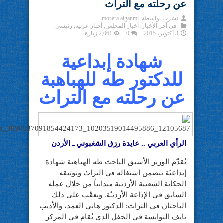
عن رحلته مع التراث
نشرت بواسطة:
monera alganmi
في
آخر الأخبار
,
أخبار المجلس
,
أخبار عربية
,
رئيسي
3 أكتوبر، 2015
0
2,061 زيارة
شهادة إبداعية
للدكتور طه للهباهبة
عن رحلته مع التراث
الرأي العربي .. عايدة رزق الشغبوني ـ الأردن
يُقدّم الوزير الأسبق الباحث طه الهباهبة شهادة
إبداعيّة تتضمن اشتغاله في التراث وتوثيقه
الحكاية الشعبية الأردنية ميدانياً من خلال عمله
السابق في الإذاعة الأردنيّة. ويعقّب على ذلك
الباحثان في التراث: الدكتور هاني العمد، والأديب
نايف النوايسة في الحفل الذي يُقام في المركز