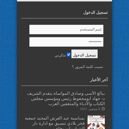
تسجيل الدخول
تذكرني
نسيت كلمة المرور ؟
آخر الأخبار
ببالغ الأسى وصادق المواساة يتقدم الشريف
د- جهاد ابومحفوظ رئيس ومؤسس مجلس
الكتاب والأدباء والمثقفين العرب
8 سبتمبر، 2025
بمناسبة عيد العرش المجيد جمعية
فخر بلادي تنسيق مع ادارة دار
الشباب ابن يخلف