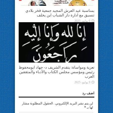
بمناسبة عيد العرش المجيد جمعية فخر بلادي
تنسيق مع ادارة دار الشباب ابن يخلف
9 يوليو، 2025
تعزية ومواساة: يتقدم الشريف د- جهاد ابومحفوظ
رئيس ومؤسس مجلس الكتاب والأدباء والمثقفين
العرب
9 يوليو، 2025
اضف رد
لن يتم نشر البريد الإلكتروني . الحقول المطلوبة مشار
لها بـ
*