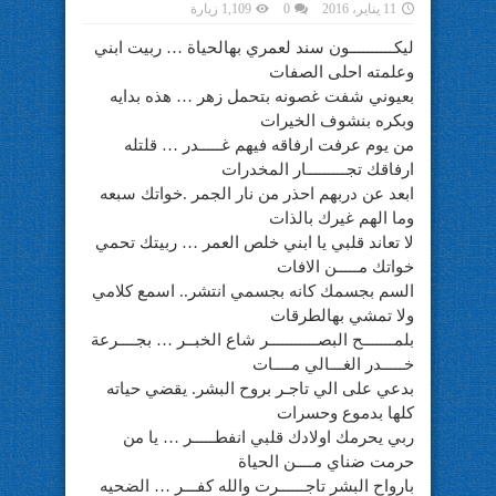
11 يناير، 2016
0
1,109 زيارة
ليكــــــــــون سند لعمري بهالحياة … ربيت ابني
وعلمته احلى الصفات
بعيوني شفت غصونه بتحمل زهر … هذه بدايه
وبكره بنشوف الخيرات
من يوم عرفت ارفاقه فيهم غـــــدر … قلتله
ارفاقك تجـــــــــار المخدرات
ابعد عن دربهم احذر من نار الجمر .خواتك سبعه
وما الهم غيرك بالذات
لا تعاند قلبي يا ابني خلص العمر … ربيتك تحمي
خواتك مـــــن الافات
السم بجسمك كانه بجسمي انتشر.. اسمع كلامي
ولا تمشي بهالطرقات
بلمـــــــح البصـــــــــــر شاع الخبــر … بجــــرعة
خـــــدر الغـــالي مــــات
بدعي على الي تاجـر بروح البشر. يقضي حياته
كلها بدموع وحسرات
ربي يحرمك اولادك قلبي انفطـــــر … يا من
حرمت ضناي مــــن الحياة
بارواح البشر تاجــــــرت والله كفـــر … الضحيه