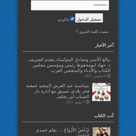
تذكرني
نسيت كلمة المرور ؟
آخر الأخبار
ببالغ الأسى وصادق المواساة يتقدم الشريف
د- جهاد ابومحفوظ رئيس ومؤسس مجلس
الكتاب والأدباء والمثقفين العرب
8 سبتمبر، 2025
بمناسبة عيد العرش المجيد جمعية
فخر بلادي تنسيق مع ادارة دار
الشباب ابن يخلف
9 يوليو، 2025
أدب الكتاب
تَرْخُصُ الأَرْوَاحُ … بقلم حمدي
الطحان