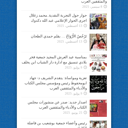
والمثقفين العرب
8 سبتمبر، 2025
حوار حول التجربة النقدية..محمد زغلال
اجرى الحوار الإعلامي عبد الله دكدوك
13 أغسطس، 2025
تَرْخُصُ الأَرْوَاحُ … بقلم حمدي الطحان
13 أغسطس، 2025
بمناسبة عيد العرش المجيد جمعية فخر
بلادي تنسيق مع ادارة دار الشباب ابن يخلف
9 يوليو، 2025
تعزية ومواساة: يتقدم الشريف د- جهاد
ابومحفوظ رئيس ومؤسس مجلس الكتاب
والأدباء والمثقفين العرب
9 يوليو، 2025
اصدار جديد: صدر عن منشورات مجلس
الكتاب والأدباء والمثقفين العرب
25 يونيو، 2025
رئيس وأعضاء جمعية بوشعيب بن فاضلة