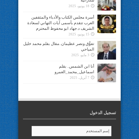
للكاراتيه
18 يونيو، 2025
أسرة مجلس الكتاب والأدباء والمثقفين
العرب تتقدم بأسمى آيات التهاني لسعادة
الشريف د.جهاد ابو محفوظ المحترم
15 يونيو، 2025
تفوُّق ونصر عظيمان..مقال بقلم محمد خليل
المياحي
3 مايو، 2025
أنا ابن الشمس.. بقلم
اسماعيل_محمد_العمرو
7 أبريل، 2025
تسجيل الدخول