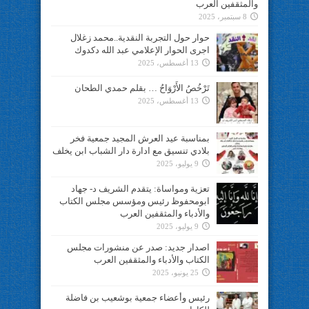
والمثقفين العرب
8 سبتمبر، 2025
حوار حول التجربة النقدية..محمد زغلال
اجرى الحوار الإعلامي عبد الله دكدوك
13 أغسطس، 2025
تَرْخُصُ الأَرْوَاحُ … بقلم حمدي الطحان
13 أغسطس، 2025
بمناسبة عيد العرش المجيد جمعية فخر
بلادي تنسيق مع ادارة دار الشباب ابن يخلف
9 يوليو، 2025
تعزية ومواساة: يتقدم الشريف د- جهاد
ابومحفوظ رئيس ومؤسس مجلس الكتاب
والأدباء والمثقفين العرب
9 يوليو، 2025
اصدار جديد: صدر عن منشورات مجلس
الكتاب والأدباء والمثقفين العرب
25 يونيو، 2025
رئيس وأعضاء جمعية بوشعيب بن فاضلة