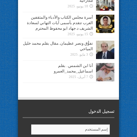
للكاراتيه
18 يونيو، 2025
أسرة مجلس الكتاب والأدباء والمثقفين
العرب تتقدم بأسمى آيات التهاني لسعادة
الشريف د.جهاد ابو محفوظ المحترم
15 يونيو، 2025
تفوُّق ونصر عظيمان..مقال بقلم محمد خليل
المياحي
3 مايو، 2025
أنا ابن الشمس.. بقلم
اسماعيل_محمد_العمرو
7 أبريل، 2025
تسجيل الدخول