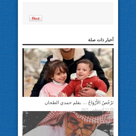
أخبار ذات صلة
تَرْخُصُ الأَرْوَاحُ … بقلم حمدي الطحان
13 أغسطس، 2025