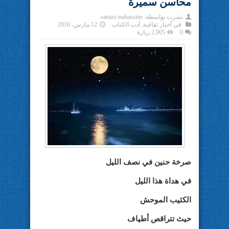
محاسن سميرة
نشرت بواسطة:
samira mahassine
في
أخبار ثقافية
,
أدب الكتاب
12 مارس، 2016
0
2,905 زيارة
صرخة حنين في نصف الليل
في هداة هذا الليل
الكئيب الموحش
حيث تتراقص أطياف