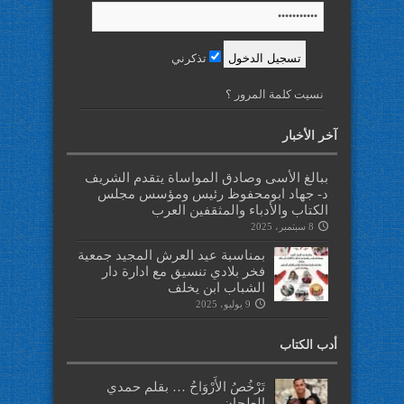
تذكرني
نسيت كلمة المرور ؟
آخر الأخبار
ببالغ الأسى وصادق المواساة يتقدم الشريف
د- جهاد ابومحفوظ رئيس ومؤسس مجلس
الكتاب والأدباء والمثقفين العرب
8 سبتمبر، 2025
بمناسبة عيد العرش المجيد جمعية
فخر بلادي تنسيق مع ادارة دار
الشباب ابن يخلف
9 يوليو، 2025
أدب الكتاب
تَرْخُصُ الأَرْوَاحُ … بقلم حمدي
الطحان