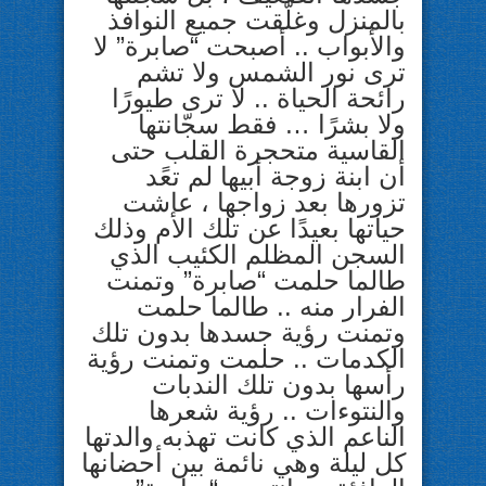
بالمنزل وغلّقت جميع النوافذ
والأبواب .. أصبحت “صابرة” لا
ترى نور الشمس ولا تشم
رائحة الحياة .. لا ترى طيورًا
ولا بشرًا … فقط سجّانتها
القاسية متحجرة القلب حتى
أن ابنة زوجة أبيها لم تعًد
تزورها بعد زواجها ، عاشت
حياتها بعيدًا عن تلك الأم وذلك
السجن المظلم الكئيب الذي
طالما حلمت “صابرة” وتمنت
الفرار منه .. طالما حلمت
وتمنت رؤية جسدها بدون تلك
الكدمات .. حلمت وتمنت رؤية
رأسها بدون تلك الندبات
والنتوءات .. رؤية شعرها
الناعم الذي كانت تهذبه والدتها
كل ليلة وهي نائمة بين أحضانها