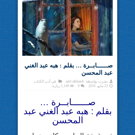
صــــــابــرة … بقلم : هبه عبد الغني
عبد المحسن
نشرت بواسطة:
adel alkhateb
في
أدب الكتاب
22 مايو، 2016
0
1,149 زيارة
صــــــابــرة …
بقلم : هبه عبد الغني عبد
المحسن