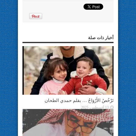
أخبار ذات صلة
تَرْخُصُ الأَرْوَاحُ … بقلم حمدي الطحان
13 أغسطس، 2025