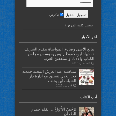
تذكرني
نسيت كلمة المرور ؟
آخر الأخبار
ببالغ الأسى وصادق المواساة يتقدم الشريف
د- جهاد ابومحفوظ رئيس ومؤسس مجلس
الكتاب والأدباء والمثقفين العرب
8 سبتمبر، 2025
بمناسبة عيد العرش المجيد جمعية
فخر بلادي تنسيق مع ادارة دار
الشباب ابن يخلف
9 يوليو، 2025
أدب الكتاب
تَرْخُصُ الأَرْوَاحُ … بقلم حمدي
الطحان