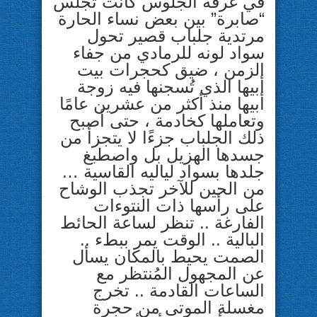
في غرفة الجلوس كانت تجلس
“صابرة” بين بعض نساء الحارة
مرتدية جلباب قصير تحول
سواد لونه للرمادي من جفاء
الزمن ، ضيق كحجرات بيت
أبيها الذي تُسجنها فيه زوجة
أبيها منذ أكثر من عشرين عامًا
وتعاملها كخادمة ، حتى أصبح
ذلك الجلباب جزءًا لا يتجزأ من
جسدها الهزيل بل واصطبغ
جلدها بسواد لياليه القاسية …
من الحين للآخر تجذب الوشاح
على رأسها ذات النتوءات
الفارغة .. تنظر لساعة الحائط
البالية .. الوقت يمر ببطء ..
الصمت
يحيط بالمكان يسأل
عن المجهول المُنتظر مع
الساعات القادمة .. تخرج
مغسلة الموتى من حجرة