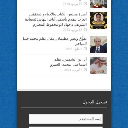
18 يونيو، 2025
أسرة مجلس الكتاب والأدباء والمثقفين
العرب تتقدم بأسمى آيات التهاني لسعادة
الشريف د.جهاد ابو محفوظ المحترم
15 يونيو، 2025
تفوُّق ونصر عظيمان..مقال بقلم محمد خليل
المياحي
3 مايو، 2025
أنا ابن الشمس.. بقلم
اسماعيل_محمد_العمرو
7 أبريل، 2025
تسجيل الدخول