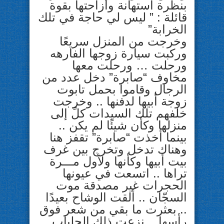
بنظرة استهانة وأزاحتها بقوة
قائلة : ” ليس لي حاجة في تلك
الخرابة”
وخرجت من المنزل سريعًا
وركبت سيارة زوجها الفارهه
ورحلت … ورحلت معها
مخاوف “صابرة” دخل عدد من
الرجال وقاموا بحمل تابوت
زوجة أبيها لدفنها .. وخرجت
خلفهم تلك السيدات كلً إلى
منزلها وكأن شيئًا لم يكن ..
بينما أخذت “صابرة” تقفز هنا
وهناك تدخل وتخرج بين غرف
بيت أبيها وكأنها ولأول مـــرة
تراها .. اتسعت في عيونها
الحجرات غير مصدقة موت
السجّان .. ألقت الوشاح بعيدًا
.. بعثرت ما بقي من شعر فوق
رأسها .. نزعت ذلك الجلباب