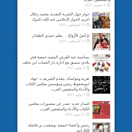
8 سبتمبر، 2025
حوار حول التجربة النقدية..محمد زغلال
اجرى الحوار الإعلامي عبد الله دكدوك
13 أغسطس، 2025
تَرْخُصُ الأَرْوَاحُ … بقلم حمدي الطحان
13 أغسطس، 2025
بمناسبة عيد العرش المجيد جمعية فخر
بلادي تنسيق مع ادارة دار الشباب ابن يخلف
9 يوليو، 2025
تعزية ومواساة: يتقدم الشريف د- جهاد
ابومحفوظ رئيس ومؤسس مجلس الكتاب
والأدباء والمثقفين العرب
9 يوليو، 2025
اصدار جديد: صدر عن منشورات مجلس
الكتاب والأدباء والمثقفين العرب
25 يونيو، 2025
رئيس وأعضاء جمعية بوشعيب بن فاضلة
للكاراتيه