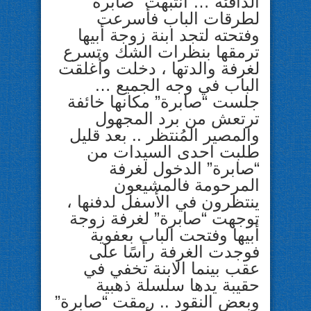
الدافئة … انتبهت “صابرة”
لطرقات الباب فأسرعت
وفتحته لتجد ابنة زوجة أبيها
ترمقها بنظرات الشك وتسرع
لغرفة والدتها ، دخلت وأغلقت
الباب في وجه الجميع …
جلست “صابرة” مكانها خائفة
ترتعش من برد المجهول
والمصير المُنتظر .. بعد قليل
طلبت احدى السيدات من
“صابرة” الدخول لغرفة
المرحومة فالمشيعون
ينتظرون في الأسفل لدفنها ،
توجهت “صابرة” لغرفة زوجة
أبيها وفتحت الباب بعفوية
فوجدت الغرفة رأسًا على
عقب بينما الابنة تخفي في
حقيبة يدها سلسلة ذهبية
وبعض النقود .. رمقت “صابرة”