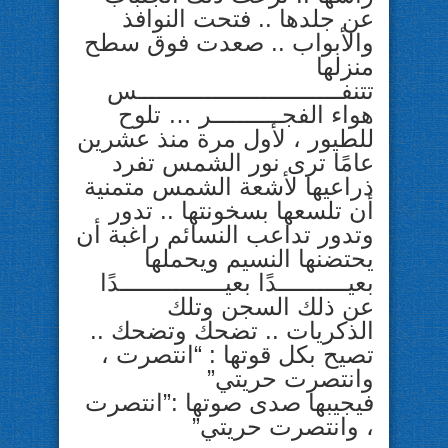
عن جلدها .. فتحت النوافذ
والأبواب .. صعدت فوق سطح
منزلها
تتنفـــــــــــــــــــــــــــــس
هواء الفجــــــــــر … تلوح
للطيور ، لأول مرة منذ عشرين
عامًا ترى نور الشمس تفرد
ذراعيها لأشعة الشمس متمنية
أن تلسعها بسخونتها .. تدور
وتدور تداعب النسائم راغبة أن
يحتضنها النسيم ويحملها
بعيــــــــــدًا بعيـــــــــــــــدًا
عن ذلك السجن وتلك
الذكريات .. تضحك وتضحك ..
تصيح بكل قوتها : “انتصرت ،
وانتصرت حريتي”
فيجيبها صدى صوتها :”انتصرت
، وانتصرت حريتي”