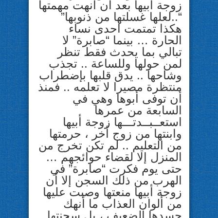
زوجة أبيها بعد أن أنهت مهمتها
“..لعلها غسلتها من ذنوبها”
هكذا تمتمت احدى نساء
الحارة … بينما “صابرة” لا
تبالي بما يحدث فقط تنظر
لمن حولها وللساعة .. تجذب
وشاحها .. يدق قلبها بإضطراب
منتظرة مصيرا لا تعلمه .. فمنذ
أن توفى أبوها وهي في
السابعة من عمرها
استعــبــدتـــها زوجة أبيها
وابنتها من زوج أخر ، حرمتها
من التعليم .. لم تكن تخرج من
المنزل إلا لقضاء حوائجهم …
حتى يوم فكرت “صابرة” في
الهرب من ذلك السجن إلا أن
زوجة أبيها منعتها وصبت عليها
من ألوان العذاب ما أنهك
جسدها الضعيف ، بل سجنتها