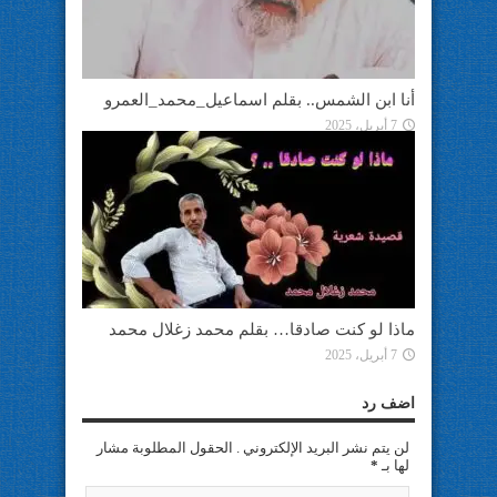
أنا ابن الشمس.. بقلم اسماعيل_محمد_العمرو
7 أبريل، 2025
ماذا لو كنت صادقا… بقلم محمد زغلال محمد
7 أبريل، 2025
اضف رد
لن يتم نشر البريد الإلكتروني . الحقول المطلوبة مشار
لها بـ
*