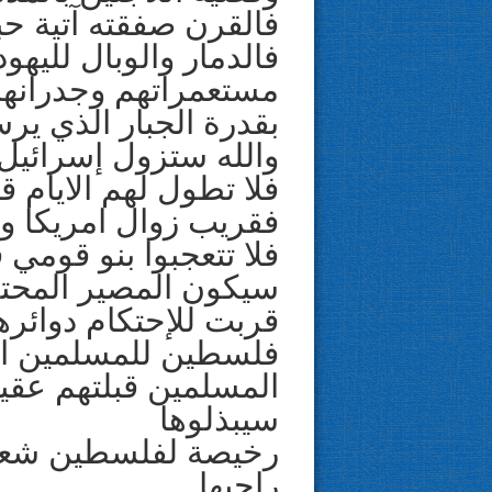
فالقرن صفقته آتية حبا
فالدمار والوبال لليهود
مستعمراتهم وجدرانهم
بقدرة الجبار الذي ي
والله ستزول إسرائيل 
فلا تطول لهم الايام 
فقريب زوال امريكا وإ
فلا تتعجبوا بنو قومي فا
سيكون المصير المحتو
قربت للإحتكام دوائره
فلسطين للمسلمين الق
المسلمين قبلتهم عقيد
سيبذلوها
رخيصة لفلسطين شعبها
راجيها