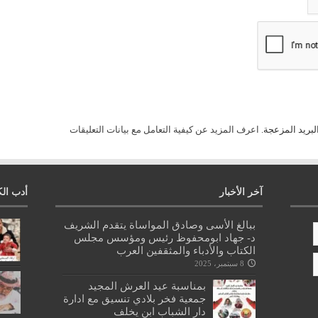
لبريد المزعجة.
اعرف المزيد عن كيفية التعامل مع بيانات التعليقات
آخر الأخبار
أدب الك
ببالغ الأسى وصادق المواساة يتقدم الشريف
د- جهاد ابومحفوظ رئيس ومؤسس مجلس
الكتاب والأدباء والمثقفين العرب
8 سبتمبر، 2025
بمناسبة عيد العرش المجيد
جمعية فخر بلادي تنسيق مع ادارة
دار الشباب ابن يخلف