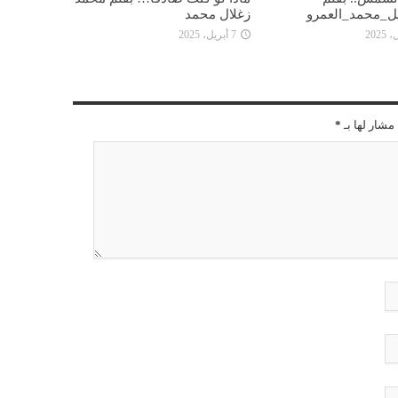
ل_محمد_العمرو
زغلال محمد
7 أبريل، 2025
مشار لها بـ
*