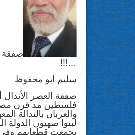
صفقة ا
…!!!
سليم ابو محفوظ
صفقة العصر الأنذال 
فلسطين مذ قرن مضى 
والعربان بالنذالة المع
لبنوا صهيون الدولة ا
تجمعت قطعانهم وفي ا