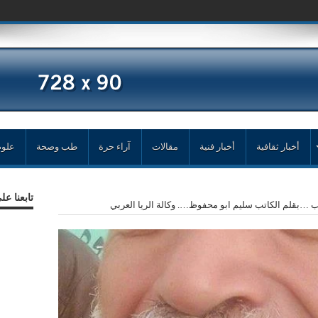
أخبار ثقافية
أخبار فنية
مقالات
آراء حرة
طب وصحة
علوم
تابعنا ع
 …بقلم الكاتب سليم ابو محفوظ…. وكالة الريا العربي