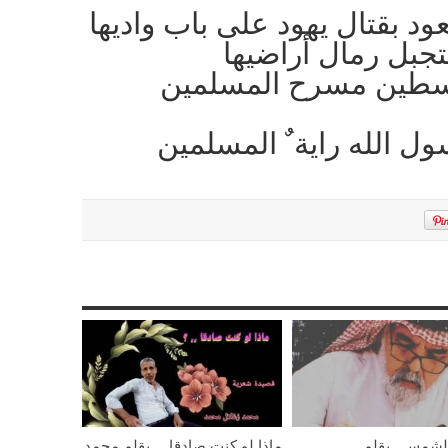
ود بقتال يهود على باب واديها
جبل رمال أراضيها
لسطين مسرح المسلمين
سول الله راية ٌ المسلمين
 الشمس.. بقلم
ماذا لو كنت صادقا… بقلم محمد