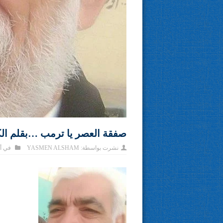
صفقة العصر يا ترمب …بقلم الك
نشرت بواسطة:
YASMEN ALSHAM
في
أ