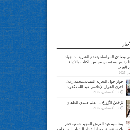
خبار
سى وصادق المواساة يتقدم الشريف د- جهاد
 رئيس ومؤسس مجلس الكتاب والأدباء
ن العرب
حوار حول التجربة النقدية..محمد زغلال
اجرى الحوار الإعلامي عبد الله دكدوك
13 أغسطس، 2025
تَرْخُصُ الأَرْوَاحُ … بقلم حمدي الطحان
13 أغسطس، 2025
بمناسبة عيد العرش المجيد جمعية فخر
بلادي تنسيق مع ادارة دار الشباب ابن يخلف