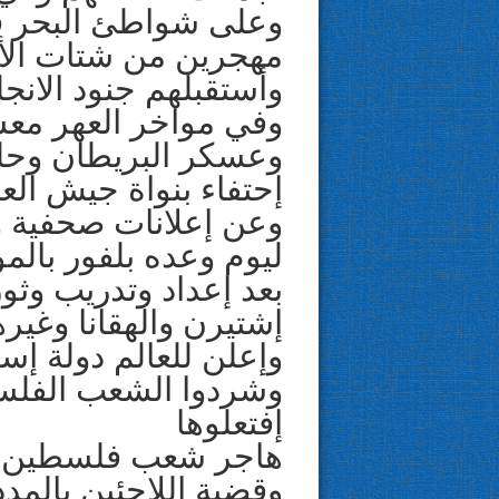
وعلى شواطئ البحر في
مهجرين من شتات ال
وأستقبلهم جنود الانجلي
وفي مواخر العهر معس
وعسكر البريطان وحلفا
إحتفاء بنواة جيش الع
وعن إعلانات صحفية و
ليوم وعده بلفور بالمو
بعد إعداد وتدريب وثو
إشتيرن والهقانا وغير
وإعلن للعالم دولة إسرائيل ف
وشردوا الشعب الفلس
إفتعلوها
هاجر شعب فلسطين للا
وقضية اللاجئين بالمدد