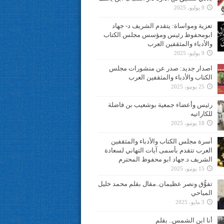
9 يوليو، 2025
تعزية ومواساة: يتقدم الشريف د- جهاد
ابومحفوظ رئيس ومؤسس مجلس الكتاب
والأدباء والمثقفين العرب
9 يوليو، 2025
اصدار جديد: صدر عن منشورات مجلس
الكتاب والأدباء والمثقفين العرب
25 يونيو، 2025
رئيس وأعضاء جمعية بوشعيب بن فاضلة
للكاراتيه
18 يونيو، 2025
أسرة مجلس الكتاب والأدباء والمثقفين
العرب تتقدم بأسمى آيات التهاني لسعادة
الشريف د.جهاد ابو محفوظ المحترم
15 يونيو، 2025
تفوُّق ونصر عظيمان..مقال بقلم محمد خليل
المياحي
3 مايو، 2025
أنا ابن الشمس.. بقلم