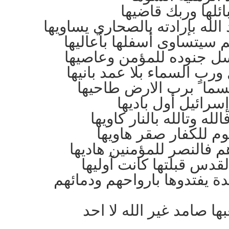
ئلها وربك قاضيها
 الله بإرادته بالصحاري يساويها
 سيتساوى أسفلها بأعاليها
رسل جنوده للمؤمن وعاصيها
ورب السماء بلا عمد بانيها
قسما ً برب الارض طاحيها
سرائيل أول باديها
لله وتالله بالنار كاويها
م للكفار صقر هاويها
م فالنصر للمؤمنين هاديها
دس قبلتها كانت آوليها
ة يفتدوها بارواحهم ودمائهم
 صامد غير الله لا احد