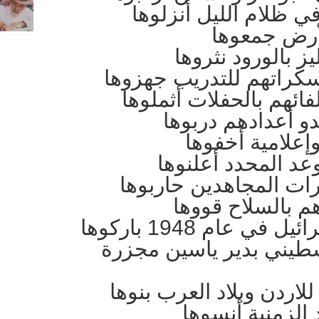
 ظلام الليل أنزلوها
أرض جمعوها
ز بالورود نثروها
كراتهم للتدريب جهزوها
ئهم بالحفلات أثملوها
دو أعدادهم دربوها
إعلامية أخفوها
عد المحدد أعلنوها
رات المجاهدين حاربوها
هم بالسلاح قووها
ي عام 1948 باركوها
طيني بدير ياسين مجزرة
ردن وبلاد العرب بنوها
 الزمنية أنسوها