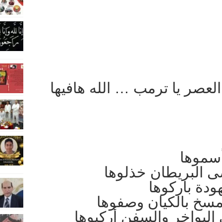
لعصر يا ترمب … الله هافيها
أسموها
البريطان خذلوها
هودة باركوها
لمسخ بالكيان وصفوها
لبواخر والسفن أركبوها