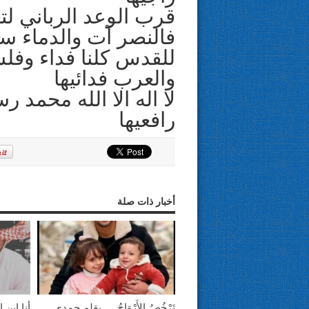
قرب الوعد الرباني لتع
فالنصر آت والدماء ست
للقدس كلنا فداء وف
والعرب فدائيها
لا اله الا الله محمد ر
رافعيها
أخبار ذات صلة
تَرْخُصُ الأَرْوَاحُ … بقلم حمدي
أنا ابن