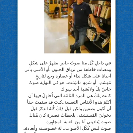
في داخلِ كُل مِنا صوتٌ خاص يظهرُ على شكلِ
ومضات خاطفة من ترياق الجنون..أو الأسى يأتي
أحيانا على شكل نداء أو عصارة وجع لتاريخٍ
مُهشم.. أو سَمِهِ ماشِئت.. هو في النهاية صوتٌ
خاصٌ بِكْ ولايُشبِهُ أحد سِواك
كانت تِلكَ هي المرة الثالثة التي اُحاوِلُ فيها أن
أكتٌمَ هذهِ الأنفاس التعيسة..كنتُ قد سئمتُ حقاً
أن أكون نِصفين ولكن قَبلَ ذلِكَ كٌلهُ اتذكرُ قبلَ
دخوليَ المُستَشفى بِلحظاتْ قصيرة كانَ هُناكَ
صوت يُناديني أنا مِنَ الغابة المجاوِرة
صوتٌ ليس كَكُل الأصوات.. لهُ خصوصيته وأبعادهُ..