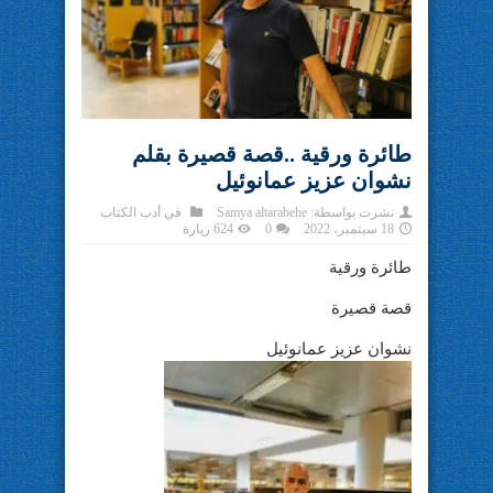
طائرة ورقية ..قصة قصيرة بقلم
نشوان عزيز عمانوئيل
نشرت بواسطة:
Samya altarabehe
في
أدب الكتاب
18 سبتمبر، 2022
0
624 زيارة
طائرة ورقية
قصة قصيرة
نشوان عزيز عمانوئيل