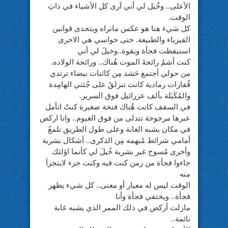
الأعلى.. وخُيل لي أني آرى كل الأشياء في ذاتِ
الوقت.
كل شيء هنا هو عكس مانراه ويتحدى قوانين
الفيزياء والطبيعة. حتى حواسي هي الاخرى
استيقظت فجأة وبقوة..وخيلَ لي أني
كنت أشمُ رائحةَ الموت هُناك.. ورائحة الولاده.
من حولي أجتمع حَشد مِن كائنات بيضاء ترتدي
قُفازات رمادية كانت تنزلقُ على جُثتي الهامِدة
والمُكَبَلة بألف عزرائيل فوق السرير.
في السقف كانت هُناك فتحة صغيرة كنتُ اتأمل
عبرها مرجوحة تتدلى من فوق الغيوم.. وانا اركض
في مكان يشبه الغابة وعلى طول الطريق تلمعُ
أمامي شرائط مُبهمه مِن الذكرى.. أشكال بشرية
وأخرى مُسوخ غير بشرية خُيلَ لي كأنما اؤلئك
جاءوا فجأة من زمن كنت فيه وكنت جزء لايتجزأ
منه
الوقت ليس له معيار أو معنى.. كل شيء يظهر
فجأة.. ويختفي فجأة وأنا
مازلت أركض في ذلك الممر الذي يشبه غابة
نائمة..