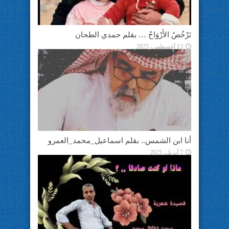
تَرْخُصُ الأَرْوَاحُ … بقلم حمدي الطحان
13 أغسطس، 2025
أنا ابن الشمس.. بقلم اسماعيل_محمد_العمرو
7 أبريل، 2025