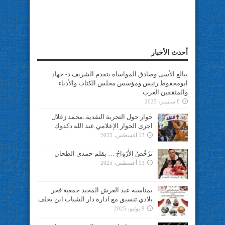
أحدث الأخبار
ببالغ الأسى وصادق المواساة يتقدم الشريف د- جهاد
ابومحفوظ رئيس ومؤسس مجلس الكتاب والأدباء
والمثقفين العرب
8 سبتمبر، 2025
حوار حول التجربة النقدية..محمد زغلال
اجرى الحوار الإعلامي عبد الله دكدوك
13 أغسطس، 2025
تَرْخُصُ الأَرْوَاحُ … بقلم حمدي الطحان
13 أغسطس، 2025
بمناسبة عيد العرش المجيد جمعية فخر
بلادي تنسيق مع ادارة دار الشباب ابن يخلف
9 يوليو، 2025