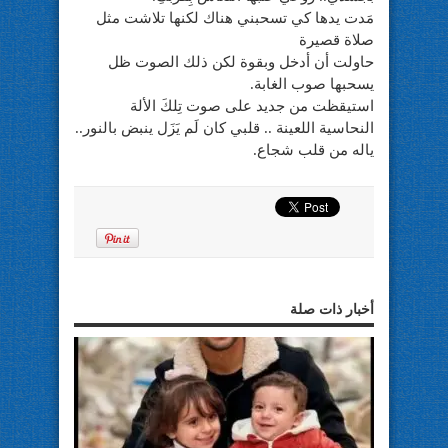
مَدت يدها كي تسحبني هناك لكنها تلاشت مثل
صلاة قصيرة
حاولت أن أدخل وبقوة لكن ذلك الصوت ظل
يسحبها صوب الغابة.
استيقظت من جديد على صوت تِلكَ الألة
النحاسية اللعينة .. قلبي كان لَم يَزَل ينبض بالنور..
ياله من قلب شجاع.
أخبار ذات صلة