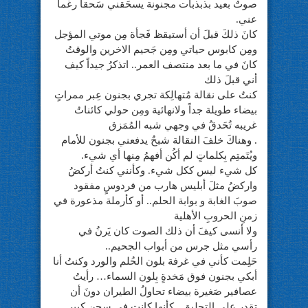
صوتٌ بعيد بذبذبات مجنونة يسحَقني سَحقاً رغماً
عني.
كانَ ذلكَ قبلَ أن أستيقظ فَجأة مِن موتي المؤجل
ومِن كابوس حياتي ومِن جَحيم الاخرين والوقتُ
كانَ في ما بعد منتصف العمر.. اتذكرُ جيداً كيف
أني قبلَ ذلك
كنتُ على نقالة مُتهالِكة تجري بجنون عِبر ممراتٍ
بيضاء طويلة جداً ولانهائية ومِن حولي كائناتُ
غريبه تُحَدقُ في وجهي شبه المُمَزق
. وهناكَ خلفَ النقالة شبحٌ يدفعني بجنون للأمام
ويُتَمتِم بِكلماتٍ لم أكُن أفهمُ مِنها أي شيء.
كل شيء ليس ككل شيء. وكأنني كنتُ أركضُ
واركضُ مثلَ أبليس هارب من فردوسٍ مفقود
صوبَ الغابة و بوابة الحلم.. أو كأرملة مذعورة في
زمنِ الحروبِ الأهلية
ولا أنسى كيفَ أن ذلك الصوت كان يَرنُ في
رأسي مثل جرس من أبواب الجحيم..
حَلِمت كأني في غرفة بلون الحُلم والورد وكنتُ أنا
أبكي بجنون فوق مَخدةٍ بِلون السماء… رأيتُ
عصافير صَغيرة بيضاء تحاولُ الطيران دونَ أن
تقدِر على التحليق.. كأنها كانت في سِجنٍ كبير…