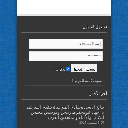
تسجيل الدخول
تذكرني
نسيت كلمة المرور ؟
آخر الأخبار
ببالغ الأسى وصادق المواساة يتقدم الشريف
د- جهاد ابومحفوظ رئيس ومؤسس مجلس
الكتاب والأدباء والمثقفين العرب
8 سبتمبر، 2025