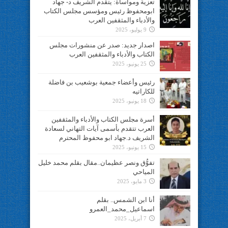
تعزية ومواساة: يتقدم الشريف د- جهاد
ابومحفوظ رئيس ومؤسس مجلس الكتاب
والأدباء والمثقفين العرب
9 يوليو، 2025
اصدار جديد: صدر عن منشورات مجلس
الكتاب والأدباء والمثقفين العرب
25 يونيو، 2025
رئيس وأعضاء جمعية بوشعيب بن فاضلة
للكاراتيه
18 يونيو، 2025
أسرة مجلس الكتاب والأدباء والمثقفين
العرب تتقدم بأسمى آيات التهاني لسعادة
الشريف د.جهاد ابو محفوظ المحترم
15 يونيو، 2025
تفوُّق ونصر عظيمان..مقال بقلم محمد خليل
المياحي
3 مايو، 2025
أنا ابن الشمس.. بقلم
اسماعيل_محمد_العمرو
7 أبريل، 2025