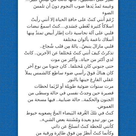
وغيمة تَمدُ يَدها صوب النجوم دونَ أن تلمسَ
الضوء
رُغمَ أنني كنتُ على حافةِ الحياة إلا أنني رأيتُ
اسلاكاً كثيرة تُغَطي جَسَدي…كنتُ اسمعُ نبضات
قلبي على آلة نحاسية ذات إطار أبيض تمتدُ مِنها
أسلاك ناعمة بألوان مختلفة
قلبي مازالَ ينبضُ.. يالهُ مِن قلب شُجاع..
تذكرتُ كيفَ أنني كنتُ مُختَلفا عن الآخرين.. كانتْ
لدي أكثر من حياة.. وأكثر من موت
حتى جنوني كان مُختلفا.. كان جنونا من نوع آخر
كان هناكَ فوقَ رأسي ضوء ساطِع كالشمس يملأ
عَقلي الفارِغ حينها بالنور
مرت سنوات ضوئية طويلة أو لرُبَما لحظات
قصيرة حين وجدتُ نفسي في حالة وسطى من
الجنون والحكمة.. حالة ضبابية.. فيها مسحة من
الغموض.
كنتُ في تلكَ الغُرفة البَيضاء المحُ بِصعوبه خيوط
من نور تبدو بعيدة ومُشَتتة بعض الشيء..
كأنني للحظة كنتُ انسلخُ عن ذاتي
وكأنما كنتُ أنظرُ مِن فوق طائِرة ورقية من