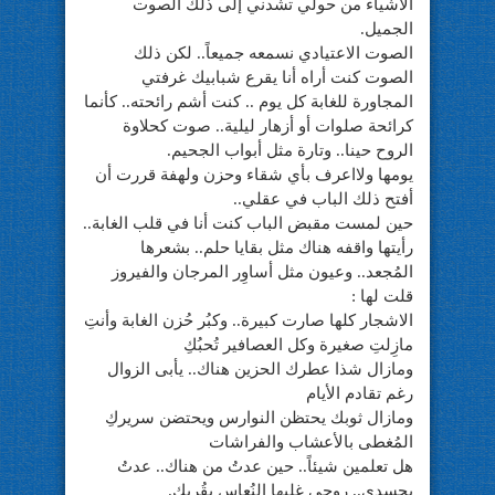
الأشياء من حولي تشدني إلى ذلك الصوت
الجميل.
الصوت الاعتيادي نسمعه جميعاً.. لكن ذلك
الصوت كنت أراه أنا يقرع شبابيك غرفتي
المجاورة للغابة كل يوم .. كنت أشم رائحته.. كأنما
كرائحة صلوات أو أزهار ليلية.. صوت كحلاوة
الروح حينا.. وتارة مثل أبواب الجحيم.
يومها ولااعرف بأي شقاء وحزن ولهفة قررت أن
أفتح ذلك الباب في عقلي..
حين لمست مقبض الباب كنت أنا في قلب الغابة..
رأيتها واقفه هناك مثل بقايا حلم.. بشعرها
المُجعد.. وعيون مثل أساوِر المرجان والفيروز
قلت لها :
الاشجار كلها صارت كبيرة.. وكبُر حُزن الغابة وأنتِ
مازِلتِ صغيرة وكل العصافير تُحبُكِ
ومازال شذا عطرك الحزين هناك.. يأبى الزوال
رغم تقادم الأيام
ومازال ثوبك يحتظن النوارس ويحتضن سريركِ
المُغطى بالأعشاب والفراشات
هل تعلمين شيئاً.. حين عدتُ من هناك.. عدتُ
بجسدي.. روحي غلبها النُعاس بِقُربكِ.