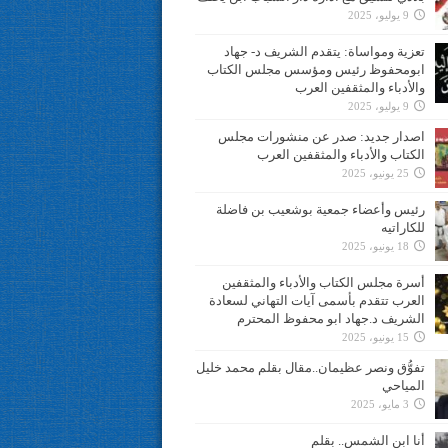
9 يوليو، 2025
تعزية ومواساة: يتقدم الشريف د- جهاد
ابومحفوظ رئيس ومؤسس مجلس الكتاب
والأدباء والمثقفين العرب
9 يوليو، 2025
اصدار جديد: صدر عن منشورات مجلس
الكتاب والأدباء والمثقفين العرب
25 يونيو، 2025
رئيس وأعضاء جمعية بوشعيب بن فاضلة
للكاراتيه
18 يونيو، 2025
أسرة مجلس الكتاب والأدباء والمثقفين
العرب تتقدم بأسمى آيات التهاني لسعادة
الشريف د.جهاد ابو محفوظ المحترم
15 يونيو، 2025
تفوُّق ونصر عظيمان..مقال بقلم محمد خليل
المياحي
3 مايو، 2025
أنا ابن الشمس.. بقلم