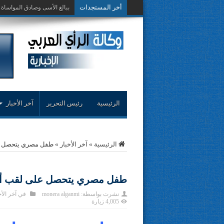
أخر المستجدات
حوار حول التجربة
الرئيسية
رئيس التحرير
آخر الأخبار
الرئيسية
»
آخر الأخبار
»
طفل مصري يتحصل عل
طفل مصري يتحصل على لقب أصغ
نشرت بواسطة:
monera alganmi
في
آخر الأخ
4,005 زيارة