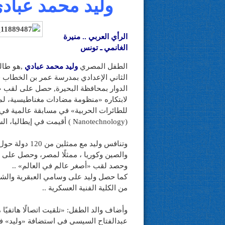
وليد محمد عباد
الرأي العربي .. منيرة
الغانمي ـ تونس
الطفل المصري
وليد محمد عبادي
,هو طا
الثاني الإعدادي بمدرسة عمر بن الخطاب 
الدوار بمحافظة البحيرة, حصل على لقب «
لابتكاره «منظومة مضادات مغناطيسية، لم
للطائرات الحربية» في مسابقة عالم
ية في
(Nanotechnology ) أقيمت في إيطاليا، السبت والأحد الماضيين ..
وتنافس وليد مع ممثلين من 120 دولة حول العالم أبرزها الهند
والصين وكوريا ، ممثلًا لمصر، وحصل على ا
وحصد لقب «أصغر عالم في العالم» ..
كما حصل وليد على وسامي العبقرية والش
من الكلية الفنية العسكرية ..
وأضاف والد الطفل: «تلقيت اتصالًا هاتفيً
عبدالفتاح السيسي في استضافة «وليد» في