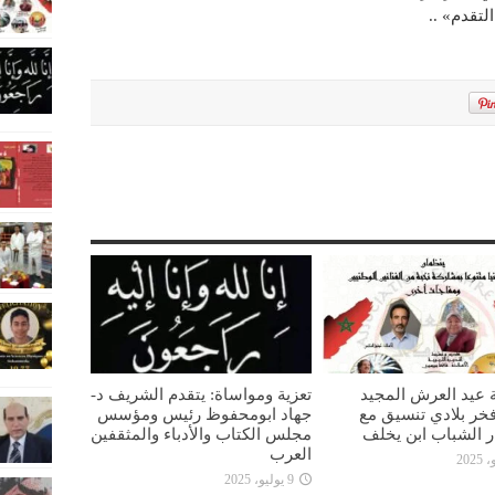
 عيد العرش المجيد
تعزية ومواساة: يتقدم الشريف د-
خر بلادي تنسيق مع
جهاد ابومحفوظ رئيس ومؤسس
ار الشباب ابن يخلف
مجلس الكتاب والأدباء والمثقفين
العرب
9 يوليو، 2025