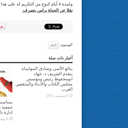
ولمدة 4 أيام كنوع من التكريم له على هذا التقدم» ..
نقلا عن الحياة براس بتصرف
الوسوم :
أخبار
أخبار ذات صلة
ببالغ الأسى وصادق المواساة
يتقدم الشريف د- جهاد
ابومحفوظ رئيس ومؤسس
مجلس الكتاب والأدباء والمثقفين
العرب
8 سبتمبر، 2025
بمناسبة
جمعية ف
ادارة د
9 يوليو، 2025