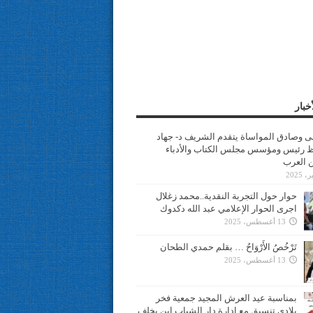
خبار
سى وصادق المواساة يتقدم الشريف د- جهاد
 رئيس ومؤسس مجلس الكتاب والأدباء
ن العرب
حوار حول التجربة النقدية..محمد زغلال
اجرى الحوار الإعلامي عبد الله دكدوك
13 أغسطس، 2025
تَرْخُصُ الأَرْوَاحُ … بقلم حمدي الطحان
13 أغسطس، 2025
بمناسبة عيد العرش المجيد جمعية فخر
بلادي تنسيق مع ادارة دار الشباب ابن يخلف