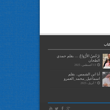
تاب
تَرْخُصُ الأَرْوَاحُ … بقلم حمدي
الطحان
13 أغسطس، 2025
أنا ابن الشمس.. بقلم
اسماعيل_محمد_العمرو
7 أبريل، 2025