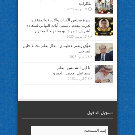
للكاراتيه
18 يونيو، 2025
أسرة مجلس الكتاب والأدباء والمثقفين
العرب تتقدم بأسمى آيات التهاني لسعادة
الشريف د.جهاد ابو محفوظ المحترم
15 يونيو، 2025
تفوُّق ونصر عظيمان..مقال بقلم محمد خليل
المياحي
3 مايو، 2025
أنا ابن الشمس.. بقلم
اسماعيل_محمد_العمرو
7 أبريل، 2025
تسجيل الدخول