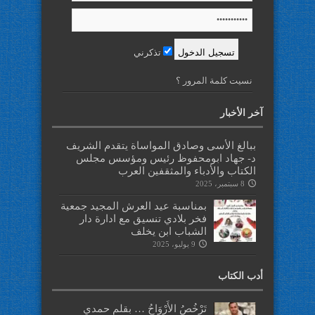
تذكرني
نسيت كلمة المرور ؟
آخر الأخبار
ببالغ الأسى وصادق المواساة يتقدم الشريف
د- جهاد ابومحفوظ رئيس ومؤسس مجلس
الكتاب والأدباء والمثقفين العرب
8 سبتمبر، 2025
بمناسبة عيد العرش المجيد جمعية
فخر بلادي تنسيق مع ادارة دار
الشباب ابن يخلف
9 يوليو، 2025
أدب الكتاب
تَرْخُصُ الأَرْوَاحُ … بقلم حمدي