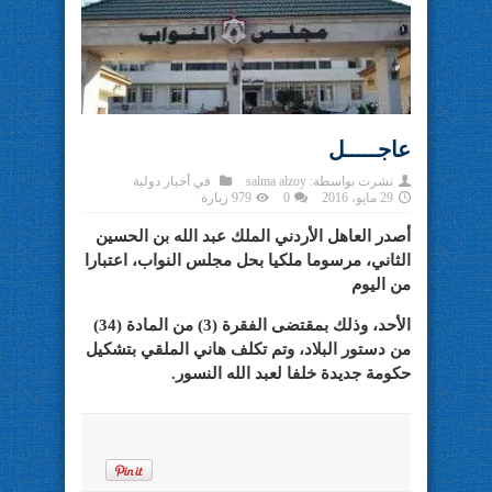
عاجـــــل
نشرت بواسطة:
salma alzoy
في
أخبار دولية
29 مايو، 2016
0
979 زيارة
أصدر العاهل الأردني الملك عبد الله بن الحسين
الثاني، مرسوما ملكيا بحل مجلس النواب، اعتبارا
من اليوم
الأحد، وذلك بمقتضى الفقرة (3) من المادة (34)
من دستور البلاد، وتم تكلف هاني الملقي بتشكيل
حكومة جديدة خلفا لعبد الله النسور.