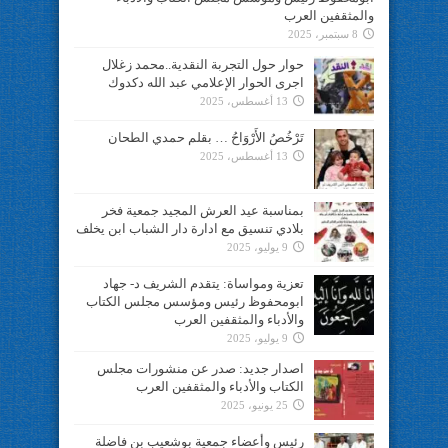
والمثقفين العرب
8 سبتمبر، 2025
حوار حول التجربة النقدية..محمد زغلال
اجرى الحوار الإعلامي عبد الله دكدوك
13 أغسطس، 2025
تَرْخُصُ الأَرْوَاحُ … بقلم حمدي الطحان
13 أغسطس، 2025
بمناسبة عيد العرش المجيد جمعية فخر
بلادي تنسيق مع ادارة دار الشباب ابن يخلف
9 يوليو، 2025
تعزية ومواساة: يتقدم الشريف د- جهاد
ابومحفوظ رئيس ومؤسس مجلس الكتاب
والأدباء والمثقفين العرب
9 يوليو، 2025
اصدار جديد: صدر عن منشورات مجلس
الكتاب والأدباء والمثقفين العرب
25 يونيو، 2025
رئيس وأعضاء جمعية بوشعيب بن فاضلة