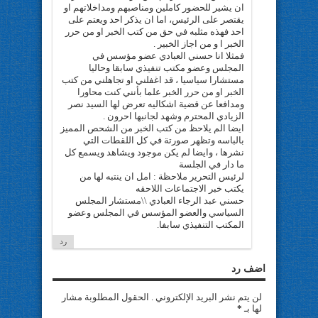
ان يشير للحضور كاملين ومناصبهم ومداخلاتهم او
يقتصر على الرئيس، اما ان يذكر احد ويعتم على
احد فهذه مثلبه في حق من كتب الخبر او من حرر
الخبر ا و من اجاز الخبير .
فمثلا انا حسني العبادي عضو مؤسس في
المجلس وعضو مكتب تنفيذي سابقا وحاليا
مستشارا سياسيا ، قد اغفلني او تجاهلني من كتب
الخبر او من حرر الخبر علما بأنني كنت محاورا
ومدافعا عن قضية اشكاليه تعرض لها السيد نصر
الزيادي المحترم وشهد لجانبها احرون .
ايضا الم يلاحظ من كتب الخبر من الشحص المميز
بالباسه وتظهر صورتة في كل اللقطات التي
نشرها ، وايضا لم يكن موجود ويشاهد ويسمع كل
ما دار في الجلسة
لرئيس التحرير ملاحظة : امل ان ينتبه لها من
يكتب خبر الاجتماعات اللاحقه
حسني عبد الرجاء العبادي \\مستشار المجلس
السياسي والعضو المؤسس في المجلس وعضو
المكتب التنفيذي سابفا.
رد
اضف رد
لن يتم نشر البريد الإلكتروني . الحقول المطلوبة مشار
لها بـ
*