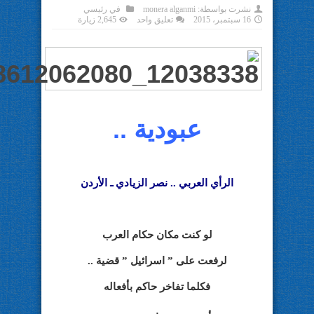
نشرت بواسطة:
monera alganmi
في
رئيسي
16 سبتمبر، 2015
تعليق واحد
2,645 زيارة
عبودية ..
الرأي العربي .. نصر الزيادي ـ الأردن
لو كنت مكان حكام العرب
لرفعت على ” اسرائيل ” قضية ..
فكلما تفاخر حاكم بأفعاله