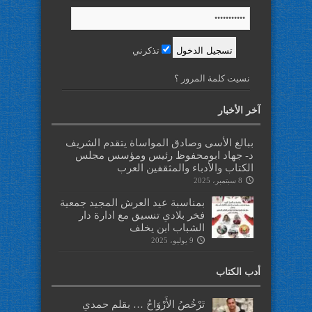
تذكرني
نسيت كلمة المرور ؟
آخر الأخبار
ببالغ الأسى وصادق المواساة يتقدم الشريف
د- جهاد ابومحفوظ رئيس ومؤسس مجلس
الكتاب والأدباء والمثقفين العرب
8 سبتمبر، 2025
بمناسبة عيد العرش المجيد جمعية
فخر بلادي تنسيق مع ادارة دار
الشباب ابن يخلف
9 يوليو، 2025
أدب الكتاب
تَرْخُصُ الأَرْوَاحُ … بقلم حمدي