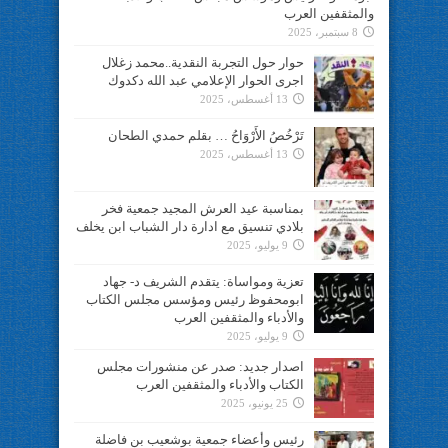
والمثقفين العرب
8 سبتمبر، 2025
حوار حول التجربة النقدية..محمد زغلال
اجرى الحوار الإعلامي عبد الله دكدوك
13 أغسطس، 2025
تَرْخُصُ الأَرْوَاحُ … بقلم حمدي الطحان
13 أغسطس، 2025
بمناسبة عيد العرش المجيد جمعية فخر
بلادي تنسيق مع ادارة دار الشباب ابن يخلف
9 يوليو، 2025
تعزية ومواساة: يتقدم الشريف د- جهاد
ابومحفوظ رئيس ومؤسس مجلس الكتاب
والأدباء والمثقفين العرب
9 يوليو، 2025
اصدار جديد: صدر عن منشورات مجلس
الكتاب والأدباء والمثقفين العرب
25 يونيو، 2025
رئيس وأعضاء جمعية بوشعيب بن فاضلة