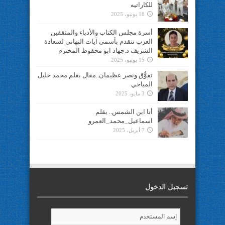
للكاراتيه
18 يونيو، 2025
أسرة مجلس الكتاب والأدباء والمثقفين
العرب تتقدم بأسمى آيات التهاني لسعادة
الشريف د.جهاد ابو محفوظ المحترم
15 يونيو، 2025
تفوُّق ونصر عظيمان..مقال بقلم محمد خليل
المياحي
3 مايو، 2025
أنا ابن الشمس.. بقلم
اسماعيل_محمد_العمرو
7 أبريل، 2025
تسجيل الدخول