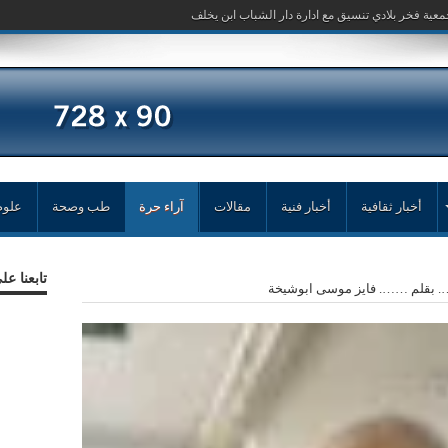
د- جهاد ا
أخبار ثقافية
أخبار فنية
مقالات
آراء حرة
طب وصحة
علوم
تابعنا ع
 بقلم ……. فايز موسى ابوشيخة