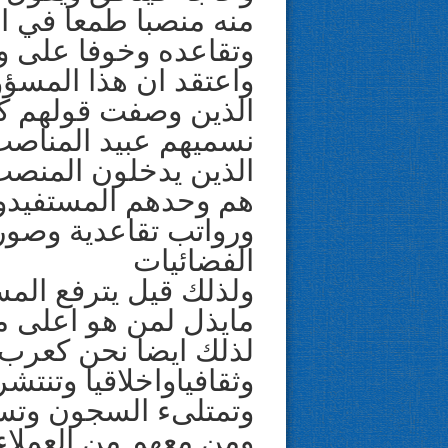
منه منصبا طمعا في اس
وتقاعده وخوفا على و
واعتقد ان هذا المسؤول
الذين وصفت قولهم كثي
نسميهم عبيد المنا
صب
الذين يدخلون المنصب 
هم وحدهم المستفيدون
ورواتب تقاعدية وصور
الفضائيات
ولذلك قيل يترفع الم
مايذل لمن هو اعلى م
لذلك ايضا نحن كعرب ن
وثقافياواخلاقيا وتنتش
وتمتلىء السجون وتسي
ومن معهم من العملاء