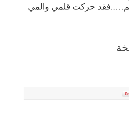
م…..فقد حركت قلمي والمي
خة