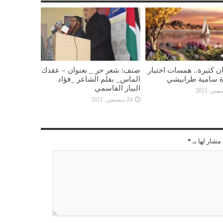
ن كثيرة.. همسات اختيار
صنف: شعر حر _ بعنوان – عقدك
ة سامية طرابيشي
الماس_ بقلم الشاعر _فؤاد
البياز القاسمي
24 ديسمبر، 2021
مشار لها بـ
*