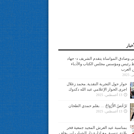
خبار
سى وصادق المواساة يتقدم الشريف د- جهاد
 رئيس ومؤسس مجلس الكتاب والأدباء
ن العرب
حوار حول التجربة النقدية..محمد زغلال
اجرى الحوار الإعلامي عبد الله دكدوك
13 أغسطس، 2025
تَرْخُصُ الأَرْوَاحُ … بقلم حمدي الطحان
13 أغسطس، 2025
بمناسبة عيد العرش المجيد جمعية فخر
بلادي تنسيق مع ادارة دار الشباب ابن يخلف