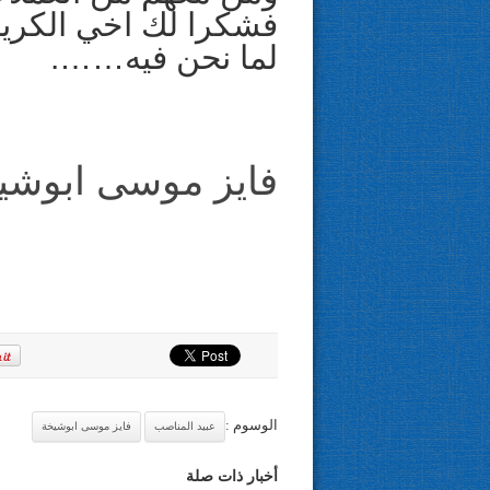
فشكرا لك اخي الكري
لما نحن فيه…….
فايز موسى ابوشي
الوسوم :
عبيد المناصب
فايز موسى ابوشيخة
أخبار ذات صلة