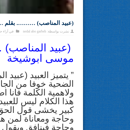
(عبيد المناصب) ………. بقلم …
نشرت بواسطة:
nedal abo garbeh
في
آراء ح
(عبيد المناصب)
موسى ابوشيخة
” يتميز العبيد (عبيد 
الضحية خوفا من الجان
ولاهمية الكلمة فانا ا
هذا الكلام ليس للع
كبير يخشى قول الحق
وحاجة ومعاناة لمن هم
وحاجة فينافق ويقول 