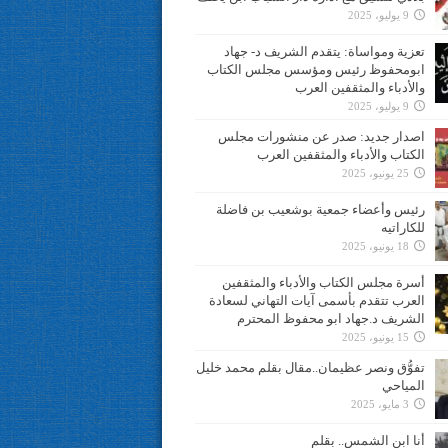
9 يوليو، 2025
تعزية ومواساة: يتقدم الشريف د- جهاد
ابومحفوظ رئيس ومؤسس مجلس الكتاب
والأدباء والمثقفين العرب
9 يوليو، 2025
اصدار جديد: صدر عن منشورات مجلس
الكتاب والأدباء والمثقفين العرب
25 يونيو، 2025
رئيس وأعضاء جمعية بوشعيب بن فاضلة
للكاراتيه
18 يونيو، 2025
أسرة مجلس الكتاب والأدباء والمثقفين
العرب تتقدم بأسمى آيات التهاني لسعادة
الشريف د.جهاد ابو محفوظ المحترم
15 يونيو، 2025
تفوُّق ونصر عظيمان..مقال بقلم محمد خليل
المياحي
3 مايو، 2025
أنا ابن الشمس.. بقلم