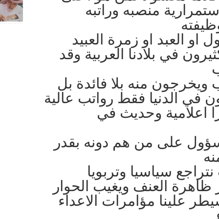
تمرارية منصبه وراتبه
ظيفته
 او العبد او زمرة العبيد
رون في بلادنا العربية وقد
ويخرجون منه بلا فائدة بل
 في الدنيا فقط رواتب عالية
ا اعلامية وحديث في
سؤول على من هم دونه بقدر
نه
تراجع سياسيا وتربويا
ر ظاهرة العنف ويغيب الحوار
طر علينا مؤامرات الاعداء