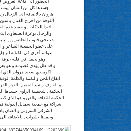
الحضور الى قاعة العروض لي
جسدها كل من الفنان أيوب ح
هروان بالاضافة الى الزجال رشي
اللوحة من اخراج الفنان ياسي
لتبدأ الحكاية , و جسد هذه ا
والزجال بوعزة الصنعاوي الذ
حب في قلوب الحاضرين , ليليه 
على عضو الجمعية الشاعر و ال
عوالم أخرى في الكتابة الزج
وهو يحمل في قلبه حرقة دو
و قد ظل يؤدي قصيدته و هو يعزف
الكوميدي سعيد هروان الذي أر
ايقاع اللحن والنغمة والكلمة الوفي
و العازف رشيد المقيم بالديار الفرن
الحكمة , شخصية الراوي جسدها ال
الحكمة للثقافة والفن و هو الذي كتب 
شراكة مع جمعية سمايل الدولية في
الشرقي السروتي و الفنان يا
وحفيظ حليوات , بالاضافة الى 