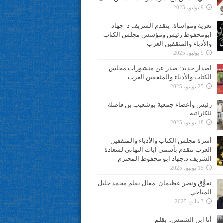
9 يوليو، 2025
تعزية ومواساة: يتقدم الشريف د- جهاد
ابومحفوظ رئيس ومؤسس مجلس الكتاب
والأدباء والمثقفين العرب
9 يوليو، 2025
اصدار جديد: صدر عن منشورات مجلس
الكتاب والأدباء والمثقفين العرب
25 يونيو، 2025
رئيس وأعضاء جمعية بوشعيب بن فاضلة
للكاراتيه
18 يونيو، 2025
أسرة مجلس الكتاب والأدباء والمثقفين
العرب تتقدم بأسمى آيات التهاني لسعادة
الشريف د.جهاد ابو محفوظ المحترم
15 يونيو، 2025
تفوُّق ونصر عظيمان..مقال بقلم محمد خليل
المياحي
3 مايو، 2025
أنا ابن الشمس.. بقلم