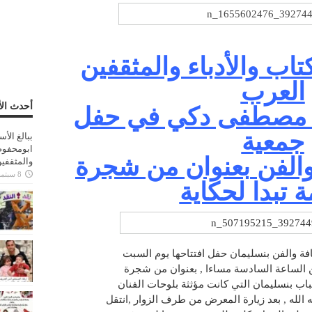
ب والأدباء والمثقفين
العرب
أحدث الأ
ي مصطفى دكي في حفل
جمعية
ببالغ الأ
ابومحفوظ
والفن
بعنوان من شجرة
والمثقفي
8 سبتمبر، 2025
 تبدا لحكاية
ة والفن بنسليمان حفل افتتاحها يوم السبت
شباب بنسليمان التي كانت مؤثثة بلوحات الفنان
 الله , بعد زيارة المعرض من طرف الزوار ,انتقل