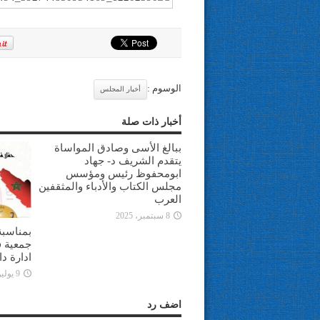
الوسوم :
أخبار المجلس
أخبار ذات صلة
ببالغ الأسى وصادق المواساة
يتقدم الشريف د- جهاد
ابومحفوظ رئيس ومؤسس
مجلس الكتاب والأدباء والمثقفين
العرب
8 سبتمبر، 2025
بمناسبة
جمعية ف
ادارة د
9 يوليو، 2025
اضف رد