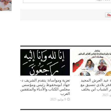
 عيد العرش المجيد
تعزية ومواساة: يتقدم الشريف د-
خر بلادي تنسيق مع
جهاد ابومحفوظ رئيس ومؤسس
ار الشباب ابن يخلف
مجلس الكتاب والأدباء والمثقفين
العرب
9 يوليو، 2025