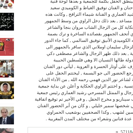
نطق الحفل بكلمة للجمعية و بعدها لوحة فنية
نان و الفنان توفيق الغياط و الكوميدي سعيد
د العماري و الفنانة شيماء الترافح , وكانت هذه
ن مساعد , بعد ذلك دخل الراوي من وسط الجمهور
لحكاية كل من الزجال الشاب مروان بنجا والشاعر
ي أتحف الجمهور بقصائده الساخرة و ترك بصمة
الكوميدي الأنيق توفيق السالمي , كما جاء الدور
زجال سليمان اوملاني الذي سافر بالجمهور الى
لية , بعد ذلك ظهر الزجال والشاعر مصطفى دكي
لة طالها النسيان الا وهي فلسطين الحبيبة
 على أوتار الحسرة و العروبة , ليأتي دور الفنان
جع الحضور الى جو البسمة , ليختتم الحفل على
ة لشاعر نور الدين فهمي رحمه الله , من الأداء الفنان
سية , و اختتم الراوي الحكاية و أعلن عن بداية جمعية
زجال و الممثل المسرحي رشيد العماري رئيس جمعية
سيناريو و مخرج الحفل , و في الأخير تم توقيع اتفاقية
 شخصها سمير خليلي , و كان من أبر الحضور الفنان
سين لشهب , وكذا الصحفيين بوشعيب الحمراوي
عدة فنانين وشعراء من مختلف المدن المغربية .