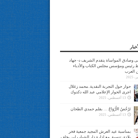
خبار
سى وصادق المواساة يتقدم الشريف د- جهاد
 رئيس ومؤسس مجلس الكتاب والأدباء
ن العرب
حوار حول التجربة النقدية..محمد زغلال
اجرى الحوار الإعلامي عبد الله دكدوك
13 أغسطس، 2025
تَرْخُصُ الأَرْوَاحُ … بقلم حمدي الطحان
13 أغسطس، 2025
بمناسبة عيد العرش المجيد جمعية فخر
بلادي تنسيق مع ادارة دار الشباب ابن يخلف