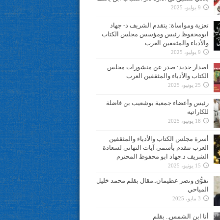
9 يوليو، 2025
تعزية ومواساة: يتقدم الشريف د- جهاد
ابومحفوظ رئيس ومؤسس مجلس الكتاب
والأدباء والمثقفين العرب
9 يوليو، 2025
اصدار جديد: صدر عن منشورات مجلس
الكتاب والأدباء والمثقفين العرب
25 يونيو، 2025
رئيس وأعضاء جمعية بوشعيب بن فاضلة
للكاراتيه
18 يونيو، 2025
أسرة مجلس الكتاب والأدباء والمثقفين
العرب تتقدم بأسمى آيات التهاني لسعادة
الشريف د.جهاد ابو محفوظ المحترم
15 يونيو، 2025
تفوُّق ونصر عظيمان..مقال بقلم محمد خليل
المياحي
3 مايو، 2025
أنا ابن الشمس.. بقلم