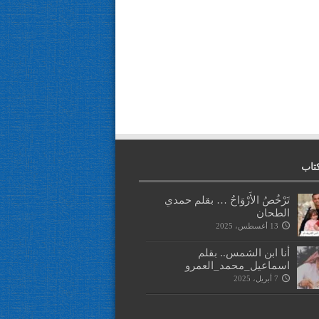
تاب
تَرْخُصُ الأَرْوَاحُ … بقلم حمدي
الطحان
13 أغسطس، 2025
أنا ابن الشمس.. بقلم
اسماعيل_محمد_العمرو
7 أبريل، 2025