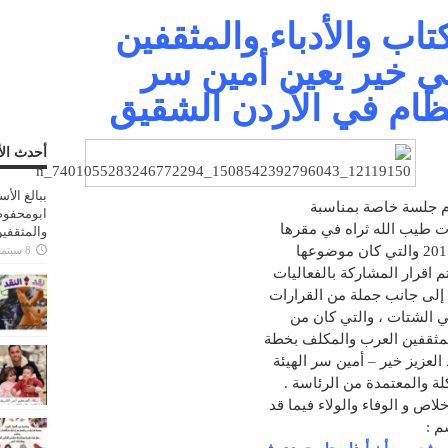
ب والأدباء والمثقفين
 خير يعين أمين سر
لنظام في الأردن الشقيق
أحدث الأ
ببالغ الأ
ظام جلسة خاصة بمناسبة
ابومحفوظ
ت طيب الله ثراه في مقرها
والمثقفي
8 سبتمبر، 2025
م اقرار المشاركة بالفعاليات
إلى جانب جملة من القرارات
ي الشتات ، والتي كان من
المثقفين العرب والمكلف بخطة
لعزيز خير – أمين سر الهيئة
 والمعتمدة من الرئاسة .
اص و الوفاء والولاء فيما قد
م :