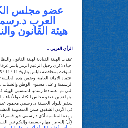
عضو مجلس الكتا
العرب د.رسمي
هيئة القانون وا
الرأي العربي ..
عقدت الهيئة القيادية لهيئة القانون والن
احياء ذكرى رحيل الزعيم الرمز ياسر عرفا
المؤقت بمحافظة نابلس بتاريخ 11 \ 11 \ 2015 والتي كان موضوعها
اعتماد الامانة العامة، وضمن هذه الجلسة ت
الرسمية و على مستوى الوطن والشتات ، 
التي تم اعتمادها رسميا لمنتسبي الهيئة ف
بينها تعيين عضو مجلس الكتاب والأدباء و
سفير للنوايا الحسنة د. رسمي محمود عبد ا
في الأردن الشقيق ضمن المنظومة المشكلة
وبهذه المناسبة أدّى د.رسمي خير قسم الاخل
وُكِّلَ إليه من مهام جسيمة وإليكم نص القس