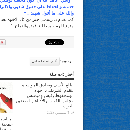
”
وأنني أعاهد الله أن أكون مخلصا لوطن
خدمته
والحفاظ على حقوق شعبي والالتزام 
والله على ما
أقول شهيد .. “
.
كما تقدم د. رسمي خير من كل الاخوة بعبار
متمنيا لهم جميعا التوفيق والنجاح .\.
الوسوم :
أخبار أعضاء المجلس
أخبار ذات صلة
ببالغ الأسى وصادق المواساة
يتقدم الشريف د- جهاد
ابومحفوظ رئيس ومؤسس
مجلس الكتاب والأدباء والمثقفين
العرب
8 سبتمبر، 2025
بمناسبة
جمعية ف
ادارة د