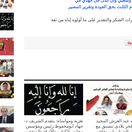
ي وشعبي وأن أبذل جل جهدي في
الثابت بحق العودة وتقرير المصير
ات الشكر والتقدير على ما أولوه إياه من ثقة
 عيد العرش المجيد
تعزية ومواساة: يتقدم الشريف د-
خر بلادي تنسيق مع
جهاد ابومحفوظ رئيس ومؤسس
ار الشباب ابن يخلف
مجلس الكتاب والأدباء والمثقفين