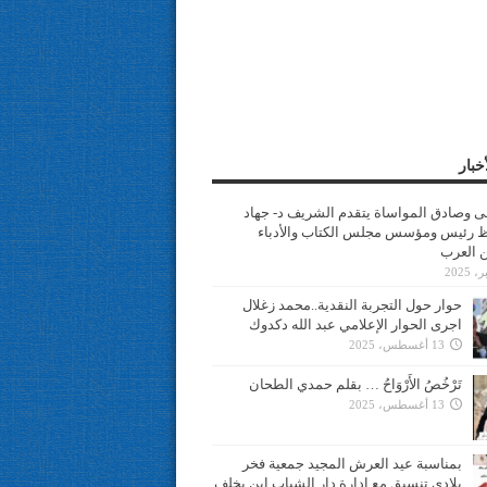
خبار
سى وصادق المواساة يتقدم الشريف د- جهاد
 رئيس ومؤسس مجلس الكتاب والأدباء
ن العرب
حوار حول التجربة النقدية..محمد زغلال
اجرى الحوار الإعلامي عبد الله دكدوك
13 أغسطس، 2025
تَرْخُصُ الأَرْوَاحُ … بقلم حمدي الطحان
13 أغسطس، 2025
بمناسبة عيد العرش المجيد جمعية فخر
بلادي تنسيق مع ادارة دار الشباب ابن يخلف