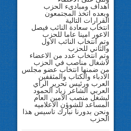
اهداف ومبادىء الحزب
وبعده اتخذ المجتمعون
القرارات التالية
انتخاب سعادة النائب فيصل
الاعور امينا عاما للحزب
وتم انتخاب النائب الاول
والثاني للحزب
وتم انتخاب عدد من الاعضاء
لاشغال مناصب في الحزب
من ضمنها انتخاب عضو مجلس
الادباء والكتاب والمثقفين
العرب ورئيس تحرير الراي
العربي الشاعر زياد الحمود
ليشغل منصب الامين العام
المساعد للشوؤن الاعلاميه
ونحن بدورنا نبارك تاسيس هذا
الحزب