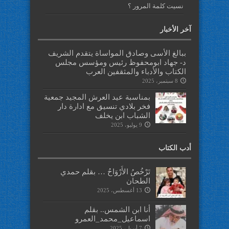
نسيت كلمة المرور ؟
آخر الأخبار
ببالغ الأسى وصادق المواساة يتقدم الشريف
د- جهاد ابومحفوظ رئيس ومؤسس مجلس
الكتاب والأدباء والمثقفين العرب
8 سبتمبر، 2025
بمناسبة عيد العرش المجيد جمعية
فخر بلادي تنسيق مع ادارة دار
الشباب ابن يخلف
9 يوليو، 2025
أدب الكتاب
تَرْخُصُ الأَرْوَاحُ … بقلم حمدي
الطحان
13 أغسطس، 2025
أنا ابن الشمس.. بقلم
اسماعيل_محمد_العمرو
7 أبريل، 2025