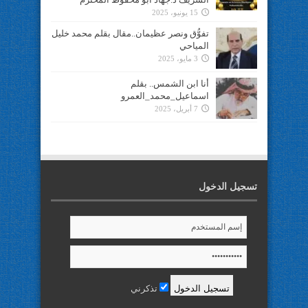
15 يونيو، 2025
تفوُّق ونصر عظيمان..مقال بقلم محمد خليل
المياحي
3 مايو، 2025
أنا ابن الشمس.. بقلم
اسماعيل_محمد_العمرو
7 أبريل، 2025
تسجيل الدخول
تذكرني