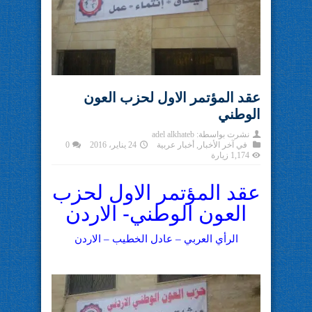
عقد المؤتمر الاول لحزب العون
الوطني
نشرت بواسطة:
adel alkhateb
في
آخر الأخبار
,
أخبار عربية
24 يناير، 2016
0
1,174 زيارة
عقد المؤتمر الاول لحزب
العون الوطني- الاردن
الرأي العربي – عادل الخطيب – الاردن