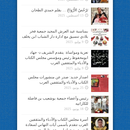
تَرْخُصُ الأَرْوَاحُ … بقلم حمدي الطحان
13 أغسطس، 2025
بمناسبة عيد العرش المجيد جمعية فخر
بلادي تنسيق مع ادارة دار الشباب ابن يخلف
9 يوليو، 2025
تعزية ومواساة: يتقدم الشريف د- جهاد
ابومحفوظ رئيس ومؤسس مجلس الكتاب
والأدباء والمثقفين العرب
9 يوليو، 2025
اصدار جديد: صدر عن منشورات مجلس
الكتاب والأدباء والمثقفين العرب
25 يونيو، 2025
رئيس وأعضاء جمعية بوشعيب بن فاضلة
للكاراتيه
18 يونيو، 2025
أسرة مجلس الكتاب والأدباء والمثقفين
العرب تتقدم بأسمى آيات التهاني لسعادة
الشريف د.جهاد ابو محفوظ المحترم