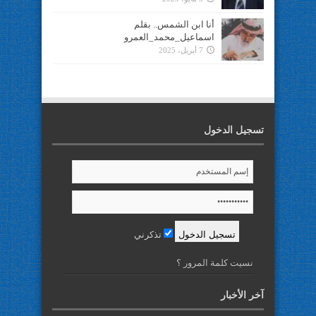
أنا ابن الشمس.. بقلم
اسماعيل_محمد_العمرو
7 أبريل، 2025
تسجيل الدخول
تذكرني
نسيت كلمة المرور ؟
آخر الأخبار