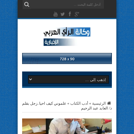
الرئيسية
»
أدب الكتاب
»
علموني كيف احيا..زجل بقلم
ذ/ العابد عبد الرحيم