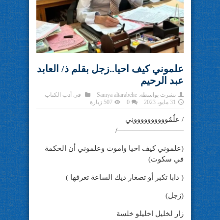
علموني كيف احيا..زجل بقلم ذ/ العابد
عبد الرحيم
نشرت بواسطة:
Samya altarabehe
في
أدب الكتاب
31 مايو، 2023
0
507 زيارة
/ علٌمُوووووووووونِي
—————————/
(علموني كيف احيا واموت وعلموني أن الحكمة
في سكوت)
( دابا تكبر أو تصغار ديك الساعة تعرفها )
(زجل)
زار لخليل اخليلو خلسة