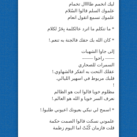
ليك انخمم طاااال تخمام
علموك السلم قالوا السٌلام
علموك تسمع اتقول انعام
* ما تتكلم ما اترد عالكلمة بِحَرٌ لكلام
* كان الله بك حقك فالجنة به تنعم.!
إلى جاوا الشهبات
—— راحوا ——-
السمرات للصحاري
عقلك التحت به اتفكر فالشهاوي.!
قلبك مربوط في اسهير الليالي.
!
مظلوم خويا قالوا انت هو الظالم
نعرف السر خويا و الله هو العالم.!
* اسمح لي نبكي بعيونك اعيوني طلبوا.!
علموني نسكت قالوا الصمت حكمة
قلت فازمان كُنْتْ اما اليوم زطمة