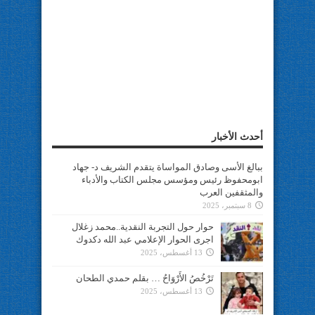
أحدث الأخبار
ببالغ الأسى وصادق المواساة يتقدم الشريف د- جهاد
ابومحفوظ رئيس ومؤسس مجلس الكتاب والأدباء
والمثقفين العرب
8 سبتمبر، 2025
حوار حول التجربة النقدية..محمد زغلال
اجرى الحوار الإعلامي عبد الله دكدوك
13 أغسطس، 2025
تَرْخُصُ الأَرْوَاحُ … بقلم حمدي الطحان
13 أغسطس، 2025