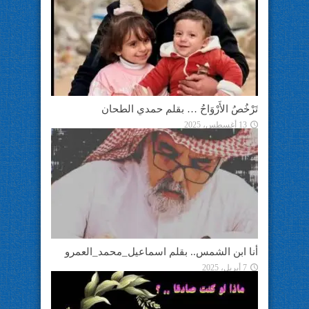
تَرْخُصُ الأَرْوَاحُ … بقلم حمدي الطحان
13 أغسطس، 2025
أنا ابن الشمس.. بقلم اسماعيل_محمد_العمرو
7 أبريل، 2025