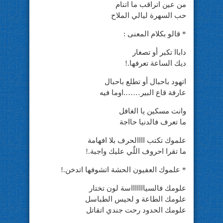
من عين اتراقب ما اتنام
حب السهرة ليالي الملاح
* قالو بكلام المعنى :
داباا تكبر أو تصغار
ديك الساعة تعرفها.!
اتهود باحبال أو تطلع باحبال
عارفة قاع البير…….اوما فيه
وانت مسكين يا الغافل
ما تعرف فالدنيا حااجة
علموك تكتب اااالحرف بلا افهامة
ما تقرا احروف اللٌي عليك واجبة.!
* علموك العفيون الحشة اتشوفها اتدخن.!
علومك فالسياااااااسة لون تختار
علومك الطاعة و لحيس الطباسل
علومك الحدود رحت جندي اتقاتل