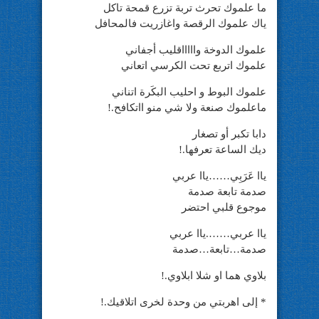
ما علموك تحرث تربة تزرع قمحة تاكل
ياك علموك الرقصة واغازريت فالمحافل
علموك الدوخة واااااقليب أجفاني
علموك اتربع تحت الكرسي اتعاني
علموك البوط و احليب البكَرة اتناني
ماعلموك صنعة ولا شي منو ااتكافح.!
دابا تكبر أو تصغار
ديك الساعة تعرفها.!
ياا عَرَبِي……ياا عربي
صدمة تابعة صدمة
موجوع قلبي احتضر
ياا عربي…….ياا عربي
صدمة…تابعة…صدمة
بلاوي هما او شلا ابلاوي.!
* إلى اهربتي من وحدة لخرى اتلاقيك.!