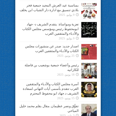
بمناسبة عيد العرش المجيد جمعية فخر
بلادي تنسيق مع ادارة دار الشباب ابن يخلف
9 يوليو، 2025
تعزية ومواساة: يتقدم الشريف د- جهاد
ابومحفوظ رئيس ومؤسس مجلس الكتاب
والأدباء والمثقفين العرب
9 يوليو، 2025
اصدار جديد: صدر عن منشورات مجلس
الكتاب والأدباء والمثقفين العرب
25 يونيو، 2025
رئيس وأعضاء جمعية بوشعيب بن فاضلة
للكاراتيه
18 يونيو، 2025
أسرة مجلس الكتاب والأدباء والمثقفين
العرب تتقدم بأسمى آيات التهاني لسعادة
الشريف د.جهاد ابو محفوظ المحترم
15 يونيو، 2025
تفوُّق ونصر عظيمان..مقال بقلم محمد خليل
المياحي
3 مايو، 2025