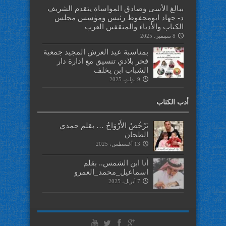
ببالغ الأسى وصادق المواساة يتقدم الشريف
د- جهاد ابومحفوظ رئيس ومؤسس مجلس
الكتاب والأدباء والمثقفين العرب
8 سبتمبر، 2025
بمناسبة عيد العرش المجيد جمعية
فخر بلادي تنسيق مع ادارة دار
الشباب ابن يخلف
9 يوليو، 2025
أدب الكتاب
تَرْخُصُ الأَرْوَاحُ … بقلم حمدي
الطحان
13 أغسطس، 2025
أنا ابن الشمس.. بقلم
اسماعيل_محمد_العمرو
7 أبريل، 2025