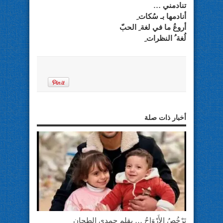
تنادمني …
أنادمها بـ سُكات ِ
أروعُ ما في لغة ِ الحبّ
لُغة ُ النظرات ِ
أخبار ذات صلة
تَرْخُصُ الأَرْوَاحُ … بقلم حمدي الطحان