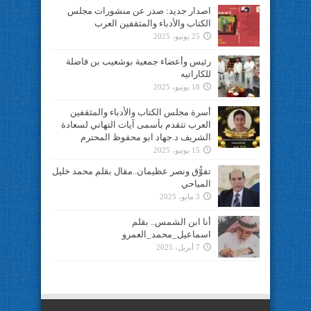
اصدار جديد: صدر عن منشورات مجلس
الكتاب والأدباء والمثقفين العرب
25 يونيو، 2025
رئيس وأعضاء جمعية بوشعيب بن فاضلة
للكاراتيه
18 يونيو، 2025
أسرة مجلس الكتاب والأدباء والمثقفين
العرب تتقدم بأسمى آيات التهاني لسعادة
الشريف د.جهاد ابو محفوظ المحترم
15 يونيو، 2025
تفوُّق ونصر عظيمان..مقال بقلم محمد خليل
المياحي
3 مايو، 2025
أنا ابن الشمس.. بقلم
اسماعيل_محمد_العمرو
7 أبريل، 2025