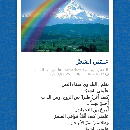
علمَني الشعرُ
نشرت بواسطة:
salma alzoy
في
أدب الكتاب
12 يوليو، 2016
0
1,055 زيارة
بقلم . البلداوي صفاء الدين
علَمني الشعرُ
كيفَ أغردُ طيرا ً بين الروح ِ وبين الذات ِ
أُحلقُ نجماً ..
أَمرحُ بين النجمات ِ
علَمني كيفَ أفُكُ قوافي السحرَ
وطلاسم َ سرّ الأبيات ِ
علَمني الشعرُ