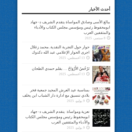
أحدث الأخبار
ببالغ الأسى وصادق المواساة يتقدم الشريف د- جهاد
ابومحفوظ رئيس ومؤسس مجلس الكتاب والأدباء
والمثقفين العرب
8 سبتمبر، 2025
حوار حول التجربة النقدية..محمد زغلال
اجرى الحوار الإعلامي عبد الله دكدوك
13 أغسطس، 2025
تَرْخُصُ الأَرْوَاحُ … بقلم حمدي الطحان
13 أغسطس، 2025
بمناسبة عيد العرش المجيد جمعية فخر
بلادي تنسيق مع ادارة دار الشباب ابن يخلف
9 يوليو، 2025
تعزية ومواساة: يتقدم الشريف د- جهاد
ابومحفوظ رئيس ومؤسس مجلس الكتاب
والأدباء والمثقفين العرب
9 يوليو، 2025