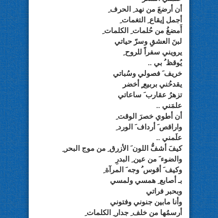
أن أرضعَ من نهد ِ الحرف ِ
أجمل إيقاع ِ التغمات ِ
أَمضغُ من حُلمات ِ الكلمات ِ
لبنَ العشقِ وسرّ حياتي
يرويني سفراً للروح ِ
يُوقظ ُ بي ..
خريف َ فصولي وسُباتي
يقدحُني بربيع ٍ أخضر
تزهرُ عقارب َ ساعاتي
علمَني ..
أن أطوي خصرَ الوقت ِ
واراقص َ أرداف َ الورد ِ
علَمني ..
كيفَ أشفُّ اللون َ الأزرق ِ من موج البحر ِ
والضوء َ من عين ِ البدرِ
وكيف َ أقوس ُ وجه َ المرآة ِ
بـ أصابع ِ همسي ولمسي
وبحبر فراتي
وأنا مابين جنوني وفتوني
أرسمُها من خلف ِ جدار ِ الكلمات ِ