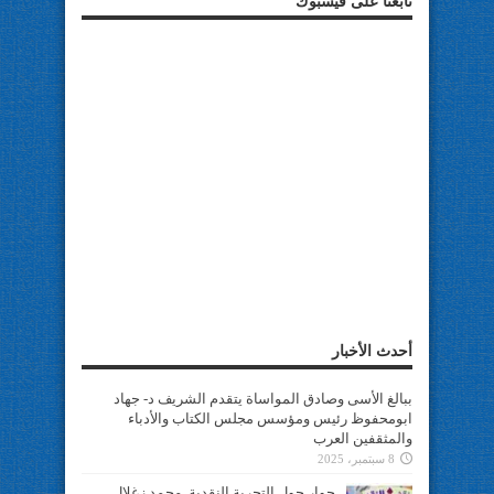
تابعنا على فيسبوك
أحدث الأخبار
ببالغ الأسى وصادق المواساة يتقدم الشريف د- جهاد
ابومحفوظ رئيس ومؤسس مجلس الكتاب والأدباء
والمثقفين العرب
8 سبتمبر، 2025
حوار حول التجربة النقدية..محمد زغلال