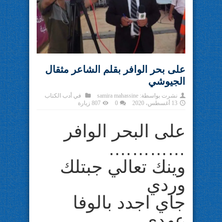
على بحر الوافر بقلم الشاعر مثقال
الجيوشي
نشرت بواسطة:
samira mahassine
في
أدب الكتاب
13 أغسطس، 2020
0
807 زيارة
على البحر الوافر
………….
وينك تعالي جبتلك
وردي
جاي اجدد بالوفا
عهدي