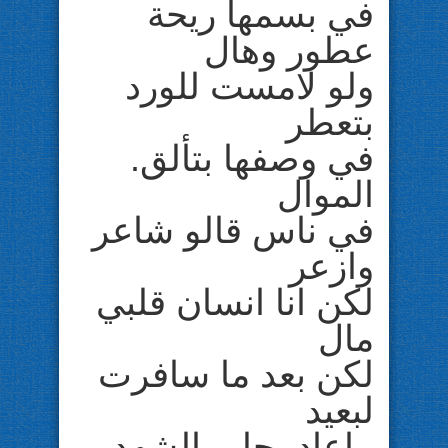
في بسمها ريحة
عطور وهال
ولو لامست للورد
بتعطر
في وصفها بتألق.
الموال
في ناس قالو شاعر
وازعر
لكن انا انسان قلبي
مال
لكن بعد ما سافرت
لبعيد
ماعاد يحلى الشهد