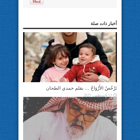
أخبار ذات صلة
تَرْخُصُ الأَرْوَاحُ … بقلم حمدي الطحان
13 أغسطس، 2025