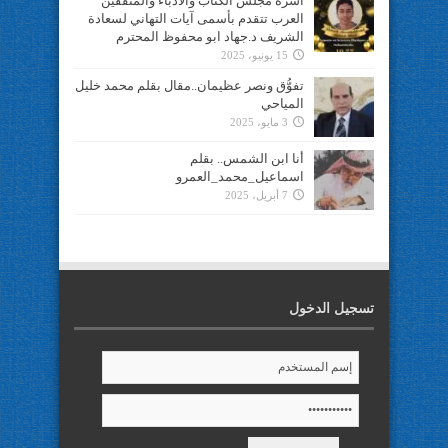
أسرة مجلس الكتاب والأدباء والمثقفين
العرب تتقدم بأسمى آيات التهاني لسعادة
الشريف د.جهاد ابو محفوظ المحترم
15 يونيو، 2025
تفوُّق ونصر عظيمان..مقال بقلم محمد خليل
المياحي
3 مايو، 2025
أنا ابن الشمس.. بقلم
اسماعيل_محمد_العمرو
7 أبريل، 2025
تسجيل الدخول