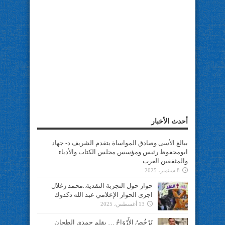
أحدث الأخبار
ببالغ الأسى وصادق المواساة يتقدم الشريف د- جهاد
ابومحفوظ رئيس ومؤسس مجلس الكتاب والأدباء
والمثقفين العرب
8 سبتمبر، 2025
حوار حول التجربة النقدية..محمد زغلال
اجرى الحوار الإعلامي عبد الله دكدوك
13 أغسطس، 2025
تَرْخُصُ الأَرْوَاحُ … بقلم حمدي الطحان