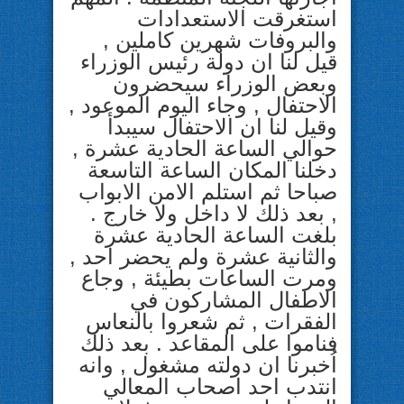
استغرقت الاستعدادات
والبروفات شهرين كاملين ,
قيل لنا ان دولة رئيس الوزراء
وبعض الوزراء سيحضرون
الاحتفال , وجاء اليوم الموعود ,
وقيل لنا ان الاحتفال سيبدأ
حوالي الساعة الحادية عشرة ,
دخلنا المكان الساعة التاسعة
صباحا ثم استلم الامن الابواب
, بعد ذلك لا داخل ولا خارج .
بلغت الساعة الحادية عشرة
والثانية عشرة ولم يحضر احد ,
ومرت الساعات بطيئة , وجاع
الاطفال المشاركون في
الفقرات , ثم شعروا بالنعاس
فناموا على المقاعد . بعد ذلك
اُخبرنا ان دولته مشغول , وانه
انتدب احد اصحاب المعالي