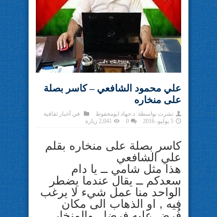
علي محمود الشافعي – كاسر بصلة
على منخاره
نشرت بواسطة:
د.جهاد ابومحفوظ
في
أخبار ثقافية
5 يوليو، 2016
0
2,041 زيارة
كاسر بصلة على منخاره بقلم
علي الشافعي
هذا مثل شامي ــ يا دام
سعدكم ــ يقال عندما يضطر
الواحد منا عمل شيء لا يرغب
فيه , او الذهاب الى مكان
فُرِض عليه فرضا . والمنخار ــ