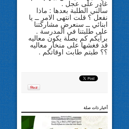
غادر على عجل .
سألني الطلبة بعدها : ماذا
نفعل ؟ قلت انتهى الامر ــ يا
ابنائي ــ سنعرض مشاركتنا
على طلبتنا في المدرسة .
برأيكم كم بصلة يكون معاليه
قد فغشها على منخار معاليه
؟؟ طبتم طابت اوقاتكم .
أخبار ذات صلة