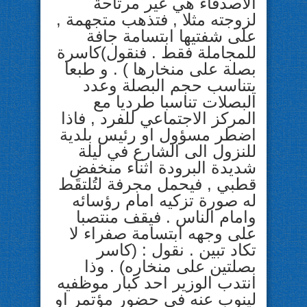
الاصدقاء هي غير مرتاحة
لزوجته مثلا , فتذهب متجهمة ,
على شفتيها ابتسامة جافة
للمجاملة فقط . فنقول)كاسرة
بصلة على منخارها ) . و طبعا
يتناسب حجم البصلة وعدد
البصلات تناسبا طرديا مع
المركز الاجتماعي للفرد , فاذا
اضطر مسؤول او رئيس بلدية
للنزول الى الشارع في ليلة
شديدة البرودة اثناء منخفض
قطبي , فيحمل مجرفة لتُلتقَط
له صورة تزكيه امام رؤسائه
وامام الناس . فيقف منتصبا
على وجهه ابتسامة صفراء لا
تكاد تبين . نقول : (كاسر
بصلتين على منخاره) . وذا
انتدب الوزير احد كبار موظفيه
لينوب عنه في حضور مؤتمر او