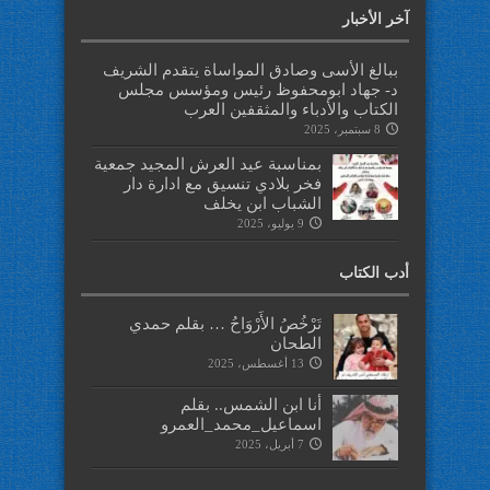
آخر الأخبار
ببالغ الأسى وصادق المواساة يتقدم الشريف
د- جهاد ابومحفوظ رئيس ومؤسس مجلس
الكتاب والأدباء والمثقفين العرب
8 سبتمبر، 2025
بمناسبة عيد العرش المجيد جمعية
فخر بلادي تنسيق مع ادارة دار
الشباب ابن يخلف
9 يوليو، 2025
أدب الكتاب
تَرْخُصُ الأَرْوَاحُ … بقلم حمدي
الطحان
13 أغسطس، 2025
أنا ابن الشمس.. بقلم
اسماعيل_محمد_العمرو
7 أبريل، 2025