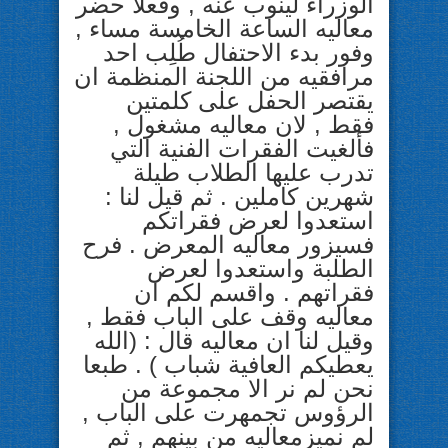
الوزراء لينوب عنه , وفعلا حضر
معاليه الساعة الخامسة مساء ,
وفور بدء الاحتفال طُلِب احد
مرافقيه من اللجنة المنظمة ان
يقتصر الحفل على كلمتين
فقط , لان معاليه مشغول ,
فألغيت الفقرات الفنية التي
تدرب عليها الطلاب طيلة
شهرين كاملين . ثم قيل لنا :
استعدوا لعرض فقراتكم
فسيزور معاليه المعرض . فرح
الطلبة واستعدوا لعرض
فقراتهم . واقسم لكم ان
معاليه وقف على الباب فقط ,
وقيل لنا ان معاليه قال : (الله
يعطيكم العافية شباب ) . طبعا
نحن لم نر الا مجموعة من
الرؤوس تجمهرت على الباب ,
لم نميزمعاليه من بينهم , ثم