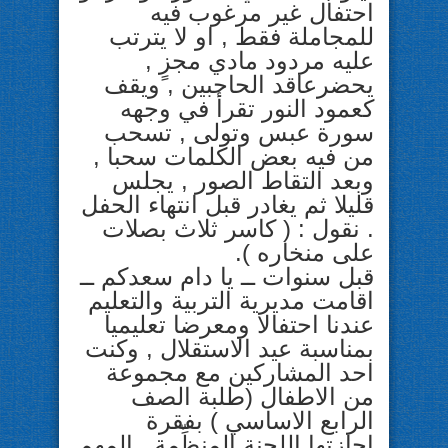
احتفال غير مرغوب فيه
للمجاملة فقط , او لا يترتب
عليه مردود مادي مجزٍ ,
يحضرعاقد الحاجبين , ويقف
كعمود النور تقرأ في وجهه
سورة عبس وتولى , تسحب
من فيه بعض الكلمات سحبا ,
وبعد التقاط الصور , يجلس
قليلا ثم يغادر قبل انتهاء الحفل
. نقول : ( كاسر ثلاث بصلات
على منخاره ).
قبل سنوات ــ يا دام سعدكم ــ
اقامت مديرية التربية والتعليم
عندنا احتفالا ومعرضا تعليميا
بمناسبة عيد الاستقلال , وكنت
احد المشاركين مع مجموعة
من الاطفال (طلبة الصف
الرابع الاساسي ) بفقرة
اجازتها اللجنة المنظِّمة . المهم