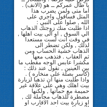
يا طال عمركم ــ هو (الانف) .
اما متى ولمن يضرب هذا
المثل فساقول واجري على
الله , صلوا على النبي :
اذا طلبت منك زوجتك الذهاب
الي السوق , او الى بيت اهلها ,
في وقت انت لست مستعدا
لذلك , ولكن تضطر الى
الذهاب خشية الحساب ومن
ثم العقاب . فتذهب معها
مكشرا عابس الوجه مقطب ما
بين العينين , نقول عند ذلك :
(كاسر بصلة على
منخاره ) .
واذا طلبت منها ان تذهبا لزيارة
بيت اهلك وهي على علاقة غير
حميمة مع حماتها , ولكنها
مضطرة للذهاب مجاملة لك ,
او زيارة بيت احد الاقارب او