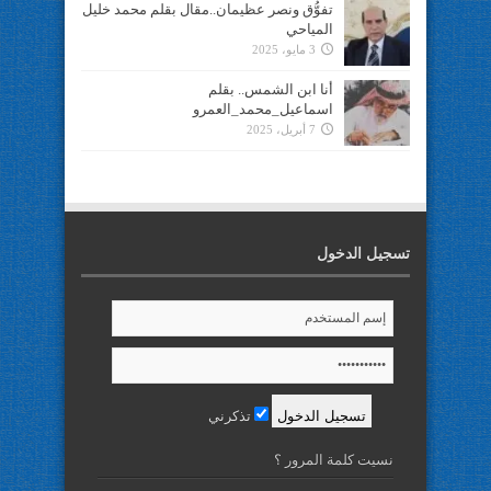
تفوُّق ونصر عظيمان..مقال بقلم محمد خليل
المياحي
3 مايو، 2025
أنا ابن الشمس.. بقلم
اسماعيل_محمد_العمرو
7 أبريل، 2025
تسجيل الدخول
تذكرني
نسيت كلمة المرور ؟