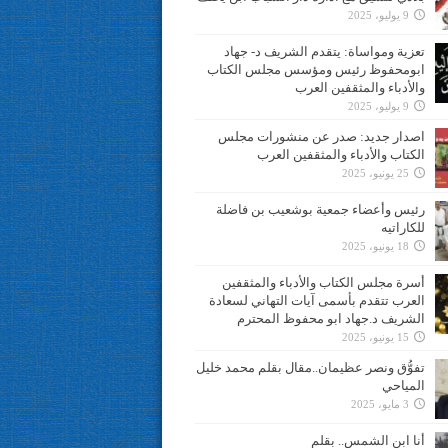
9 يوليو، 2025
تعزية ومواساة: يتقدم الشريف د- جهاد
ابومحفوظ رئيس ومؤسس مجلس الكتاب
والأدباء والمثقفين العرب
9 يوليو، 2025
اصدار جديد: صدر عن منشورات مجلس
الكتاب والأدباء والمثقفين العرب
25 يونيو، 2025
رئيس وأعضاء جمعية بوشعيب بن فاضلة
للكاراتيه
18 يونيو، 2025
أسرة مجلس الكتاب والأدباء والمثقفين
العرب تتقدم بأسمى آيات التهاني لسعادة
الشريف د.جهاد ابو محفوظ المحترم
15 يونيو، 2025
تفوُّق ونصر عظيمان..مقال بقلم محمد خليل
المياحي
3 مايو، 2025
أنا ابن الشمس.. بقلم