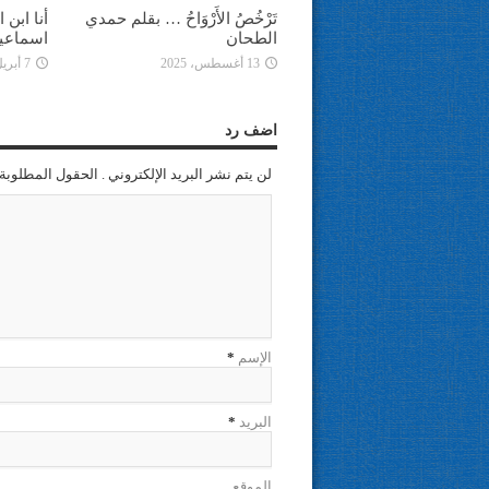
تَرْخُصُ الأَرْوَاحُ … بقلم حمدي
أنا ابن
الطحان
اسماعي
13 أغسطس، 2025
7 أبريل، 2025
اضف رد
لن يتم نشر البريد الإلكتروني . الحقول المطلوبة 
الإسم
*
البريد
*
الموقع