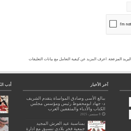
لبريد المزعجة.
اعرف المزيد عن كيفية التعامل مع بيانات التعليقات
آخر الأخبار
أدب الك
ببالغ الأسى وصادق المواساة يتقدم الشريف
د- جهاد ابومحفوظ رئيس ومؤسس مجلس
الكتاب والأدباء والمثقفين العرب
8 سبتمبر، 2025
بمناسبة عيد العرش المجيد
جمعية فخر بلادي تنسيق مع ادارة