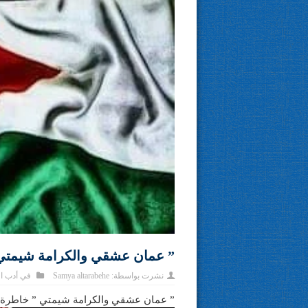
” عمان عشقي والكرامة شيمتي
نشرت بواسطة:
Samya altarabehe
في
أدب ا
” عمان عشقي والكرامة شيمتي ” خاطرة 