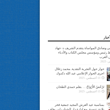
خبار
سى وصادق المواساة يتقدم الشريف د- جهاد
 رئيس ومؤسس مجلس الكتاب والأدباء
ن العرب
حوار حول التجربة النقدية..محمد زغلال
اجرى الحوار الإعلامي عبد الله دكدوك
13 أغسطس، 2025
تَرْخُصُ الأَرْوَاحُ … بقلم حمدي الطحان
13 أغسطس، 2025
بمناسبة عيد العرش المجيد جمعية فخر
بلادي تنسيق مع ادارة دار الشباب ابن يخلف