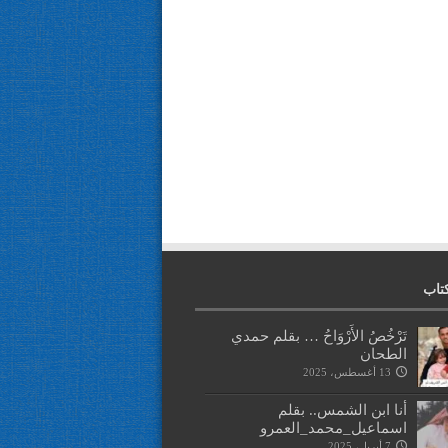
تاب
تَرْخُصُ الأَرْوَاحُ … بقلم حمدي
الطحان
13 أغسطس، 2025
أنا ابن الشمس.. بقلم
اسماعيل_محمد_العمرو
7 أبريل، 2025