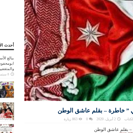
أحدث الأ
ببالغ الأ
ابومحفوظ
والمثقفي
8 سبتمبر، 2025
 ” خاطرة – بقلم عاشق الوطن
لكتاب
2 أبريل، 2020
0
863 زيارة
– بقلم عاشق الوطن