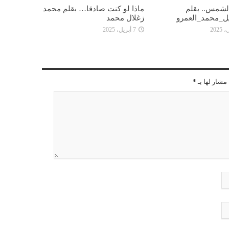
 الشمس.. بقلم
ماذا لو كنت صادقا… بقلم محمد
ل_محمد_العمرو
زغلال محمد
7 أبريل، 2025
مشار لها بـ
*