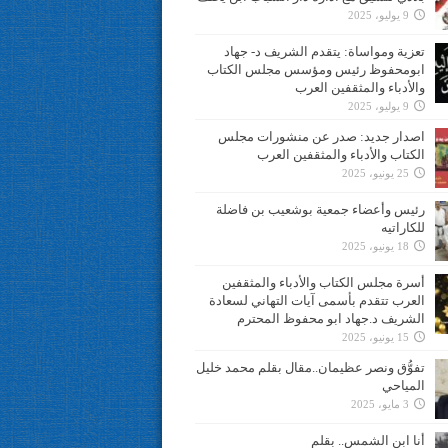
9 يوليو، 2025
تعزية ومواساة: يتقدم الشريف د- جهاد
ابومحفوظ رئيس ومؤسس مجلس الكتاب
والأدباء والمثقفين العرب
9 يوليو، 2025
اصدار جديد: صدر عن منشورات مجلس
الكتاب والأدباء والمثقفين العرب
25 يونيو، 2025
رئيس وأعضاء جمعية بوشعيب بن فاضلة
للكاراتيه
18 يونيو، 2025
أسرة مجلس الكتاب والأدباء والمثقفين
العرب تتقدم بأسمى آيات التهاني لسعادة
الشريف د.جهاد ابو محفوظ المحترم
15 يونيو، 2025
تفوُّق ونصر عظيمان..مقال بقلم محمد خليل
المياحي
3 مايو، 2025
أنا ابن الشمس.. بقلم