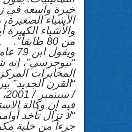
خبرة واسعة في ز
الأشياء الصغيرة، 
والأشياء الكبيرة 
من 80 طابقاً”.
ويقول ا
“نيوجرسي”، إنه ش
المخابرات المركز
/ س
فيه إن وكالة الاس
“لا تزال تأخذ أوام