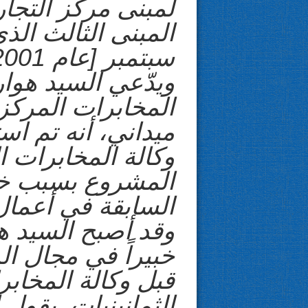
سبتمبر [عام 2001].
ويدّعي السيد هوا
ميداني، أنه تم است
وكالة المخابرات 
المشروع بسبب خلف
السابقة في أعمال
وقد أصبح السيد ه
خبيراً في مجال ا
قبل وكالة المخابر
الثمانينيات. يقول 