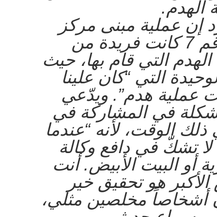
 الهدم.
د إن عملية مبنى مركز
التجارة العالمي رقم 7 كانت فريدة من
الهدم التي قام بها، حيث
لوحيدة التي “كان علينا
ت عملية هدم”. ويدّعي
مشكلة في المشاركة في
 ذلك الوقت، لأنه “عندما
لا تشكّ في دافع وكالة
ة أو البيت الأبيض. أنت
لأكبر هو تحقيق خير
ن أشخاصاً مخلصين مثلي،
بي سماع حديثهم