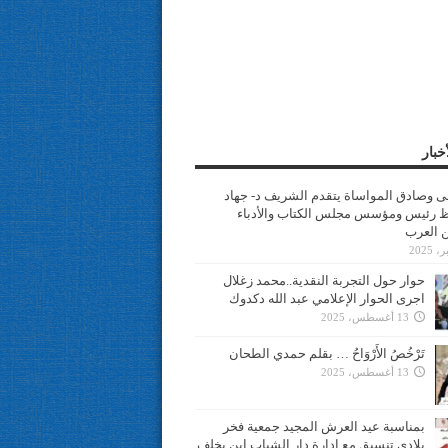
خبار
سى وصادق المواساة يتقدم الشريف د- جهاد
 رئيس ومؤسس مجلس الكتاب والأدباء
ن العرب
حوار حول التجربة النقدية..محمد زغلال
اجرى الحوار الإعلامي عبد الله دكدوك
13 أغسطس، 2025
تَرْخُصُ الأَرْوَاحُ … بقلم حمدي الطحان
13 أغسطس، 2025
بمناسبة عيد العرش المجيد جمعية فخر
بلادي تنسيق مع ادارة دار الشباب ابن يخلف