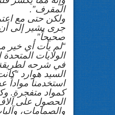
المقرف”.
ولكن حتى مع اعتر
جرى يشير إلى أن “
صحيحاً”.
“لم يأت أي خير م
الولايات المتحدة ا
في شرحه لطريقة 
السيد هوارد “كانت
استخدمنا مواداً ع
كمواد متفجرة. وك
الحصول على آلاف
والصمامات، وآليا