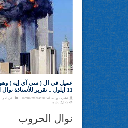
عميل في ال ( سي آي إيه ) وهو
11 ايلول .. تقرير للأستاذة نوال الحروب ‎
نشرت بواسطة:
samira mahassine
في
آخر ال
2,175 زيارة
نوال الحروب
‎