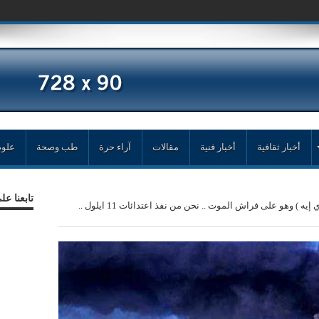
أخبار ثقافية
أخبار فنية
مقالات
آراء حرة
طب وصحة
علوم
تابعنا ع
عميل في ال ( سي آي إيه ) وهو على فراش الموت .. نحن من نفذ اعتدائات 11 ايلول ..