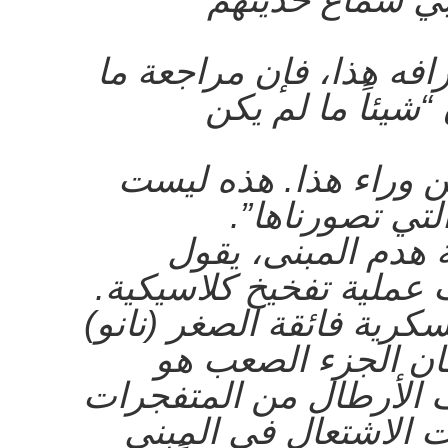
افه هذا، فإن مراجعة ما
شيئاً ما لم يكن
ن وراء هذا. هذه ليست
لتي تصورناها”.
هدم المبنى، يقول
 عملية تفخيخ كلاسيكية.
سكرية فائقة الصغر (نانو)
ان الجزء الصعب هو
 الأرطال من المتفجرات
ت الاشتعال في المبنى