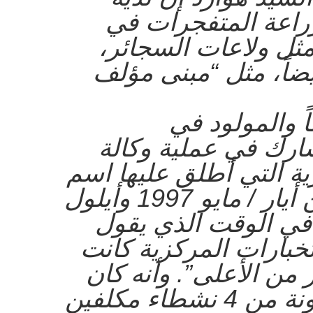
راعة المتفجرات في
مثل ولاعات السجائر،
أيضاً، مثل “مبنى مؤلف
بن 79 عاماً والمولود في
ارك في عملية وكالة
ية التي أطلق عليها اسم
“القرن الجديد” بين أيار / مايو 1997 وأيلول
بتمبر / 2001، في الوقت الذي يقول
تخبارات المركزية كانت
ر من الأعلى”. وأنه كان
جزءاً من خلية مكونة من 4 نشطاء مكلفين