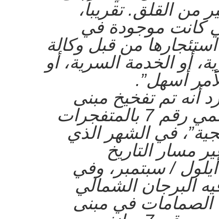
 من القلق. تقريباً،
ي كانت موجودة في
 رقم 7، تم استئجارها من قبل وكالة
ة، أو الخدمة السرية، أو
أمر أسهل”.
 أنه تم تفخيخ مبنى
مركز التجارة العالمي رقم 7 بالمتفجرات
جية”، في الشهر الذي
ر مسار التاريخ
لأمريكي. في 11 أيلول / سبتمبر، وفي
ه البرجان الشمالي
 الصمامات في مبنى