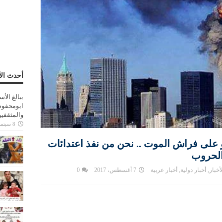
أحدث الأ
ببالغ الأ
ابومحفوظ
والمثقفي
8 سبتمبر، 2025
 على فراش الموت .. نحن من نفذ اعتدائات
أخبار
,
أخبار دولية
,
أخبار عربية
7 أغسطس، 2017
0