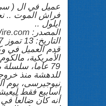
عميل في ال ( سي 
ايلول ..
المصدر:
ire.com
التاريخ: 13 تموز 2017
قدم العميل في وك
الأمريكية، مالكوم 
79 عاما، سلسلة 
للدهشة منذ خرو
نيوجيرسى، يوم الج
أسابيع فقط ليعيش
أنه كان ضالعاً في