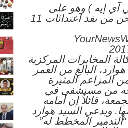
آي إيه ) وهو على
فراش الموت .. نحن من نفذ اعتدائات 11
YourNewsW
الة المخابرات المر
كزية
هوارد، البالغ من العمر
من المزاعم المثيرة
جه من مستشفى في
معة، قائلاً إن أمامه
ها. ويدعي السيد هوارد
 “التدمير المخطط له”