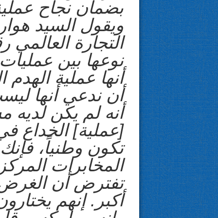
بضمان نجاح عملية
ويقول السيد هوار
نوعها بين عمليات 
أنها عملية الهدم ا
أن ندعي أنها ليس
أنه لم يكن لديه 
[عملية] الخداع في
تكون وطنياً، فإنك 
المخابرات المركزي
تفترض أن الغرض ا
أكبر. إنهم يختارو
وإنه مما يكسر قل