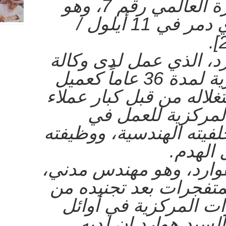
لمبنى مركز التجارة العالمي رقم 7، وهو
المبنى الثالث الذي دمر في 11 أيلول /
رد، الذي عمل لدى وكالة
المخابرات المركزية لمدة 36 عاماً كعميل
غلاله من قبل كبار عملاء
المركزية للعمل في
يته الهندسية، ووظيفته
 الهدم.
وارد، وهو مهندس مدني،
لمتفجرات بعد تجنيده من
ات المركزية في أوائل
السيد هوارد إن لديه