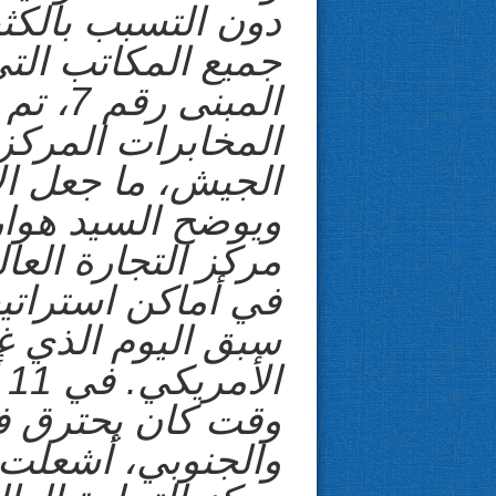
دون التسبب بالكثير
جميع المكاتب الت
المبنى
المخابرات المركزي
الجيش، ما جعل ال
ويوضح السيد هوارد
في أماكن استراتي
سبق اليوم الذي غي
ا
وقت كان يحترق في
والجنوبي، أشعلت