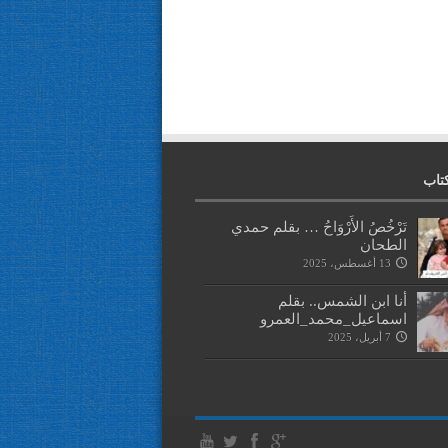
تاب
تَرْخُصُ الأَرْوَاحُ … بقلم حمدي
الطحان
13 أغسطس، 2025
أنا ابن الشمس.. بقلم
اسماعيل_محمد_العمرو
7 أبريل، 2025