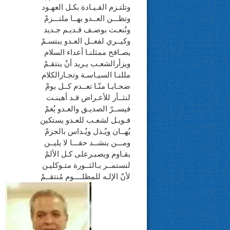
وتلتـزم القـيـادة بكـل العهـود
وتظـــن العــدو بهــا ملتـــزمْ
ونُنعـت بوصـف قـديـم جـديد
وكيــري لفعــل العـدو يبتسـمْ
يصـافح ممثلنـا أعداء السلام
ويزأرالشعـب يـريد أنْ ينتقـمْ
مللنـا السيـاسـة وتجـارالكلام
ضحـايـا منّـا تعــدم كــل يومْ
لنثــأر للأعـراض قـد أهينـت
فيســرّ الصديـق والعـدو يُغمْ
فـويـل لشعـب للعـدو يستكين
يُهــان ويُـذل ويُـداس بالجزمْ
ومـــن ينشــد حقـــا لا يليــن
يقـاوم ويصبـرعلى كـل الألمْ
لنستمــر بـالثــورة متـوكليـن
لأنّ الإلـه للمظلــــوم مُنتقــمْ