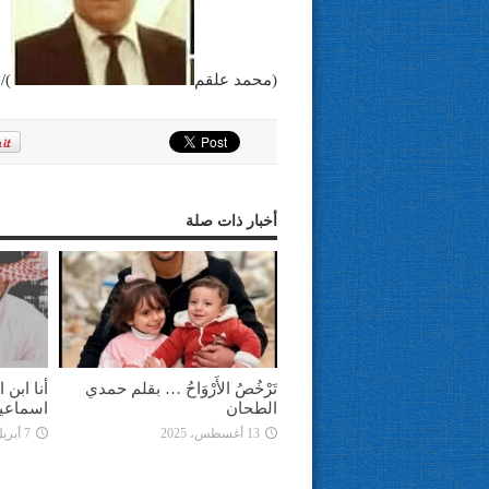
(محمد علقم
)/7/2/2016
أخبار ذات صلة
تَرْخُصُ الأَرْوَاحُ … بقلم حمدي
أنا ابن
الطحان
اسماعي
13 أغسطس، 2025
7 أبريل، 2025