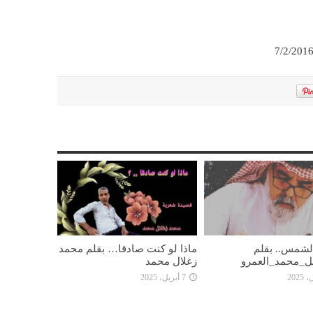
 الشمس.. بقلم
ماذا لو كنت صادقا… بقلم محمد
ل_محمد_العمرو
زغلال محمد
7 أبريل، 2025