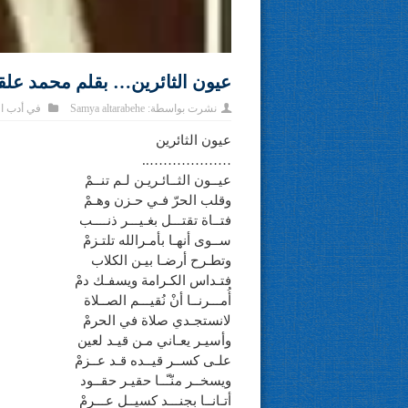
عيون الثائرين… بقلم محمد علق
نشرت بواسطة:
Samya altarabehe
في
أدب ا
عيون الثائرين
………………..
عيــون الثــائـريـن لـم تنــمْ
وقلب الحرّ فـي حـزن وهـمْ
فتــاة تقتـــل بغـيـــر ذنــــب
ســوى أنهـا بأمـرالله تلتـزمْ
وتطـرح أرضـا بيـن الكلاب
فتـداس الكـرامة ويسفـك دمْ
أُمـــرنــا أنْ نُقيـــم الصــلاة
لانستجـدي صلاة في الحرمْ
وأسيـر يعـاني مـن قيـد لعين
علـى كســر قيــده قـد عــزمْ
ويسخــر منّـّــا حقيـر حقــود
أتـانــا بجنـــد كسيــل عـــرمْ