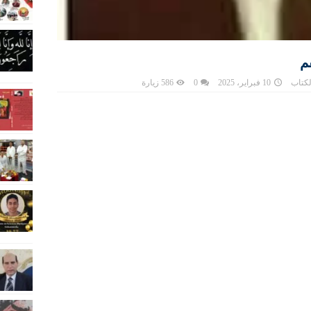
م
لكتاب
10 فبراير، 2025
0
586 زيارة