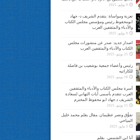
9 يوليو، 2025
تعزية ومواساة: يتقدم الشريف د- جهاد
ابومحفوظ رئيس ومؤسس مجلس الكتاب
والأدباء والمثقفين العرب
9 يوليو، 2025
اصدار جديد: صدر عن منشورات مجلس
الكتاب والأدباء والمثقفين العرب
25 يونيو، 2025
رئيس وأعضاء جمعية بوشعيب بن فاضلة
للكاراتيه
18 يونيو، 2025
أسرة مجلس الكتاب والأدباء والمثقفين
العرب تتقدم بأسمى آيات التهاني لسعادة
الشريف د.جهاد ابو محفوظ المحترم
15 يونيو، 2025
تفوُّق ونصر عظيمان..مقال بقلم محمد خليل
المياحي
3 مايو، 2025
أنا ابن الشمس.. بقلم