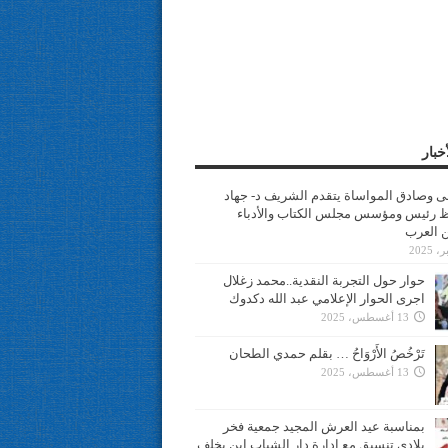
خبار
سى وصادق المواساة يتقدم الشريف د- جهاد
 رئيس ومؤسس مجلس الكتاب والأدباء
ن العرب
حوار حول التجربة النقدية..محمد زغلال
اجرى الحوار الإعلامي عبد الله دكدوك
13 أغسطس، 2025
تَرْخُصُ الأَرْوَاحُ … بقلم حمدي الطحان
13 أغسطس، 2025
بمناسبة عيد العرش المجيد جمعية فخر
بلادي تنسيق مع ادارة دار الشباب ابن يخلف