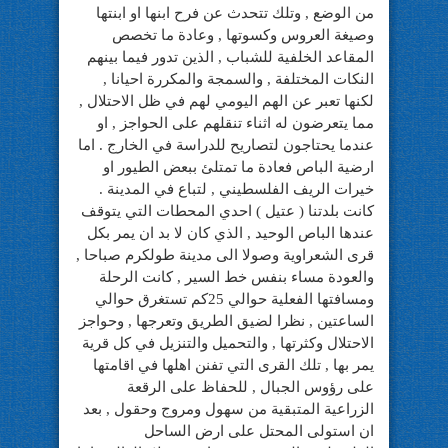
من الوضع , وتلك تتحدث عن فرح ابنها او ابنتها
وصيغة العروس وكسوتها , وعادة ما تخصص
المقاعد الخلفية للشباب , الذين تدور فيما بينهم
النكات المختلفة , والسمجة والمكررة احيانا ,
لكنها تعبر عن الهم اليومي لهم في ظل الاحتلال ,
مما يتعرضون له اثناء تنقلهم على الحواجز , او
عندما يحتاجون لتصاريح للدراسة في الخارج . اما
ارضية الباص فعادة ما تمتلئ ببعض الطيور او
خيرات الريف الفلسطيني , لتباع في المدينة .
كانت بلدتنا ( عتيل ) احدي المحطات التي يتوقف
عندها الباص الوحيد , الذي كان لا بد ان يمر بكل
قرى الشعراوية وصولا الى مدينة طولكرم صباحا ,
والعودة مساء بنفس خط السير , كانت الرحلة
ومسافتها الفعلية حوالي 25كم تستغرق حوالي
الساعتين , نظرا لضيق الطريق وتعرجها , وحواجز
الاحتلال وكثرتها , والتحميل والتنزيل في كل قرية
يمر بها , تلك القرى التي تفنن اهلها في اقامتها
على رؤوس الجبال , للحفاظ على الرقعة
الزراعية المتبقية من سهول ومروج وحقول , بعد
ان استولى المحتل على ارض الساحل