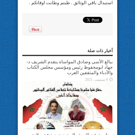
استبدال باقي الوثائق . طبتم وطابت اوقاتكم .
أخبار ذات صلة
ببالغ الأسى وصادق المواساة يتقدم الشريف د-
جهاد ابومحفوظ رئيس ومؤسس مجلس الكتاب
والأدباء والمثقفين العرب
8 سبتمبر، 2025
بمناسبة عيد العرش المجيد جمعية فخر بلادي