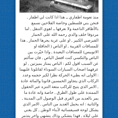
منذ نعومة اظفاري ــ هذا اذا كانت لي اظفار ,
فنحن بني فلسطين وخاصة الفلاحين نسمع
بالأظافر الناعمة ولا نعرفها ــ اهوي التنقل , اما
مردوفا خلف والدي رحمه الله على الحمار
القبرصي الكبير , او على عربة يجرها الحمار , هذا
للمسافات القريبة , او الباص ( الحافلة او
الاتوبيس) للمسافات البعيدة , واذا خيّرت بين
الباص والتكسي كنت افضل الباص , فان سألتم
عن السبب اقول لكم : الباص يمتاز بميزتين , لو
عرفهما اصحاب السيارات السوداء لقاتلونا عليهما
: الاولى انه بطيء الحركة نظرا لكبر حجمه وعدد
الركاب الذي يتجاوز الخمسين قانونا والمائة عادة
, الامر الذي يتيح للراكب متعة التنزه عبر الحقول
الممتدة على طول الطرق , خاصة وانه عادة ما
يمر بالعديد من القرى قبل الوصول الى المدينة ,
والثانية : انه يحمل العديد من الناس , الامر الذي
يشكل لوحة فسيفسائية لأبناء الوطن , كل يغني
على ليلاه , فهذا يتشكى وذاك يتشهى واخر يتذمر