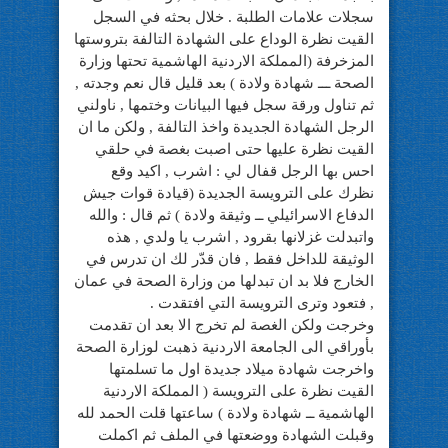
سجلات علامات الطلبة . خلال بحثه في السجل
القيت نظرة الوداع على الشهادة التالفة بتروستها
المزخرفة (المملكة الاردنية الهاشمية تحتها وزارة
الصحة ـــ شهادة ولادة ) بعد قليل قال نعم وجدته ,
ثم تناول ورقة سجل فيها البيانات وختمها , ناولني
الرجل الشهادة الجديدة واخذ التالفة , ولكن ما ان
القيت نظرة عليها حتى اصبت بغصة في حلقي
احس بها الرجل قفال لي : اشرب , اكيد وقع
نظرك على الترويسة الجديدة (قيادة قوات جيش
الدفاع الاسرائيلي ــ وثيقة ولادة ) ثم قال : والله
واتبدلت غزلانها بقرود , اشرب يا ولدي , هذه
الوثيقة للداخل فقط , فان قدّر لك ان تدرس في
الخارج فلا بد ان تبدلها من وزارة الصحة في عمان
, فتعود وترى الترويسة التي افتقدت .
وخرجت ولكن الغصة لم تخرج الا بعد ان تقدمت
بأوراقي الى الجامعة الاردنية ذهبت لوزارة الصحة
واخرجت شهادة ميلاد جديدة اول ما تسلمتها
القيت نظرة على الترويسة ( المملكة الاردنية
الهاشمية ــ شهادة ولادة ) ساعتها قلت الحمد لله
وقبلت الشهادة ووضعتها في الملف ثم اكملت