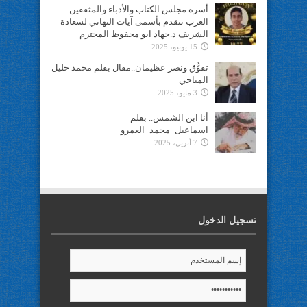
أسرة مجلس الكتاب والأدباء والمثقفين
العرب تتقدم بأسمى آيات التهاني لسعادة
الشريف د.جهاد ابو محفوظ المحترم
15 يونيو، 2025
تفوُّق ونصر عظيمان..مقال بقلم محمد خليل
المياحي
3 مايو، 2025
أنا ابن الشمس.. بقلم
اسماعيل_محمد_العمرو
7 أبريل، 2025
تسجيل الدخول