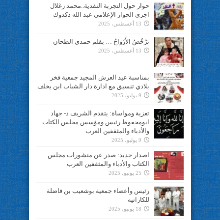
حوار حول التجربة النقدية..محمد زغلال
اجرى الحوار الإعلامي عبد الله دكدوك
13 أغسطس، 2025
تَرْخُصُ الأَرْوَاحُ … بقلم حمدي الطحان
13 أغسطس، 2025
بمناسبة عيد العرش المجيد جمعية فخر
بلادي تنسيق مع ادارة دار الشباب ابن يخلف
9 يوليو، 2025
تعزية ومواساة: يتقدم الشريف د- جهاد
ابومحفوظ رئيس ومؤسس مجلس الكتاب
والأدباء والمثقفين العرب
9 يوليو، 2025
اصدار جديد: صدر عن منشورات مجلس
الكتاب والأدباء والمثقفين العرب
25 يونيو، 2025
رئيس وأعضاء جمعية بوشعيب بن فاضلة
للكاراتيه
18 يونيو، 2025