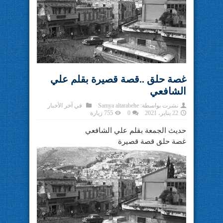
غصة حلق ..قصة قصيرة بقلم علي
الشافعي
نشرت بواسطة:
Samya altarabehe
في
آخر الأخبار
22 يناير، 2021
0
755 زيارة
حديث الجمعة بقلم علي الشافعي
غصة حلق قصة قصيرة