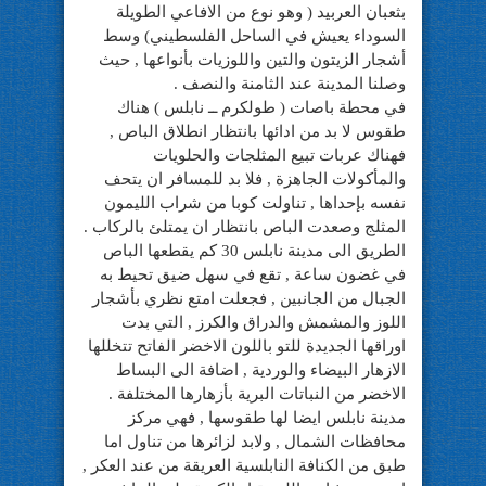
بثعبان العربيد ( وهو نوع من الافاعي الطويلة
السوداء يعيش في الساحل الفلسطيني) وسط
أشجار الزيتون والتين واللوزيات بأنواعها , حيث
وصلنا المدينة عند الثامنة والنصف .
في محطة باصات ( طولكرم ــ نابلس ) هناك
طقوس لا بد من ادائها بانتظار انطلاق الباص ,
فهناك عربات تبيع المثلجات والحلويات
والمأكولات الجاهزة , فلا بد للمسافر ان يتحف
نفسه بإحداها , تناولت كوبا من شراب الليمون
المثلج وصعدت الباص بانتظار ان يمتلئ بالركاب .
الطريق الى مدينة نابلس 30 كم يقطعها الباص
في غضون ساعة , تقع في سهل ضيق تحيط به
الجبال من الجانبين , فجعلت امتع نظري بأشجار
اللوز والمشمش والدراق والكرز , التي بدت
اوراقها الجديدة للتو باللون الاخضر الفاتح تتخللها
الازهار البيضاء والوردية , اضافة الى البساط
الاخضر من النباتات البرية بأزهارها المختلفة .
مدينة نابلس ايضا لها طقوسها , فهي مركز
محافظات الشمال , ولابد لزائرها من تناول اما
طبق من الكنافة النابلسية العريقة من عند العكر ,