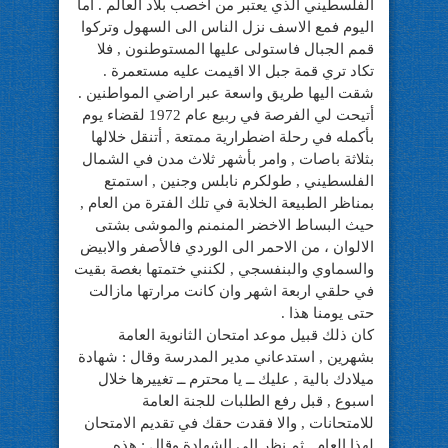
الفلسطيني الذي يعتبر من اخصب بلاد العالم . اما
اليوم فمع الاسف نزل الناس الى السهول وتركوا
قمم الجبال فاستولى عليها المستوطنون , فلا
تكاد تري قمة جبل الا اقيمت عليه مستعمرة .
شقت اليها طريق واسعة عبر اراضي المواطنين .
أتيحت لي الفرصة في ربيع عام 1972 لقضاء يوم
بأكمله في رحلة اضطرارية ممتعة , أتنقل خلالها
بثلاثة باصات , وامر بأشهر ثلاث مدن في الشمال
الفلسطيني , طولكرم نابلس وجنين , استمتع
بمناظر الطبيعة الخلابة في تلك الفترة من العام ,
حيث البساط الاخضر المنمنم والموشى بشتى
الالوان ، من الاحمر الى الوردي فالأصفر والابيض
والسماوي والبنفسجي , لكنني ختمتها بغصة بقيت
في حلقي اربعة اشهر وان كانت مرارتها مازالت
حتى يومنا هذا .
كان ذلك قبيل موعد امتحان الثانوية العامة
بشهرين , استدعاني مدير المدرسة وقال : شهادة
ميلادك بالية , عليك ــ يا محترم ــ تغييرها خلال
اسبوع , قبل رفع الطلبات للجنة العامة
للامتحانات , والا فقدت حقك في تقديم الامتحان
لهذا العام . ثم نظر الى الشهادة وقال : هذه