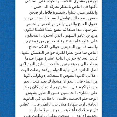
او بعض مشاوي اللحمة او الكبدة على الماشي
يأكلها في الباص بانتظار تحركه الى جنين ,
والفقير مثلي يتناول شطيرة فلافل او صحن
حمص . بعد ذلك يتواصل البساط السندسي بين
حقول القمح والفول والذرة والعدس والحمص
عبر سهل يبدا ضيقا ثم يتسع شيئا فشيئا ليكون
مرج بن عامر الشهير , الذي استولى المحتلون
على اغلبه عام 1948 وفلتت جنين من قبضتهم .
والمسافة بين المدينتين حوالي 43 كم تحتاج
الباص ساعتين نظرا لكثرة حواجز التفتيش عليها .
كانت الساعة حوالي الثانية عشرة ظهرا عندما
وصلت الى مدينة جنين , فأخذت اسابق الريح لكي
اصل الدائرة قبل نهاية الدوام , وفعلا وصلت الهث
, هدّأني كاتب النفوس (السجلات ) وناولني كوبا
من الماء قال : يبدو ان مشوارك بعيد قلت : نعم
من طولكرم قال : استرح بم اخدمك , كان رجلا
على مشارف الخمسين حسن المظهر بشوش
الوجه حلو الحديث . قلت : انا طالب في الثانوية
العامة , اريد شهادة ميلاد بدل تالف , قال : اعطني
تاريخ ميلادك فأعطيته , اخرج سجلا ما رأيت
بحجمه الا بعد ان اصبحت معلما , واطلعت على