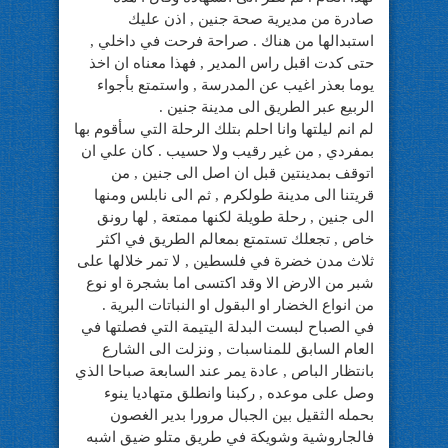
صادرة من مديرية صحة جنين , اذن عليك
استبدالها من هناك . صراحة فرحت في داخلي ,
حتى كدت اقبل راس المدير , فهذا معناه ان اخذ
يوما بعذر اغيب عن المدرسة , واستمتع بأجواء
الربيع عبر الطريق الى مدينة جنين .
لم انم ليلتها وانا احلم بتلك الرحلة التي سأقوم بها
بمفردي , من غير رقيب ولا حسيب . كان علي ان
اتوقف بمدينتين قبل ان اصل الى جنين , من
قريتنا الى مدينة طولكرم , ثم الى نابلس ومنها
الى جنين , رحلة طويلة لكنها ممتعة , لها رونق
خاص , تجعلك تستمتع بمعالم الطريق في اكثر
ثلاث مدن خضرة في فلسطين , لا تمر خلالها على
شبر من الارض الا وقد اكتسى اما بشجرة او نوع
من انواع الخضار او البقول او النباتات البرية .
في الصباح لبست البدلة اليتيمة التي فصلتها في
العام السابق للمناسبات , ونزلت الى الشارع
بانتظار الباص , عادة يمر عند السابعة صباحا الذي
وصل على موعده , ركبنا وانطلق متهاديا ينوء
بحمله الثقيل بين الجبال مرورا بدير الغصون
فالجاروشية وشويكة في طريق متلو ضيق اشبه