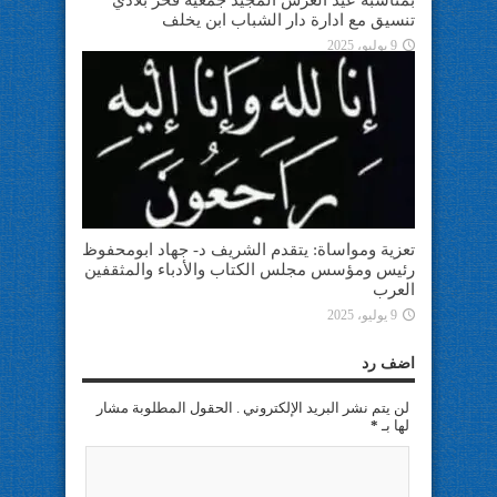
تنسيق مع ادارة دار الشباب ابن يخلف
9 يوليو، 2025
تعزية ومواساة: يتقدم الشريف د- جهاد ابومحفوظ
رئيس ومؤسس مجلس الكتاب والأدباء والمثقفين
العرب
9 يوليو، 2025
اضف رد
لن يتم نشر البريد الإلكتروني . الحقول المطلوبة مشار
لها بـ
*