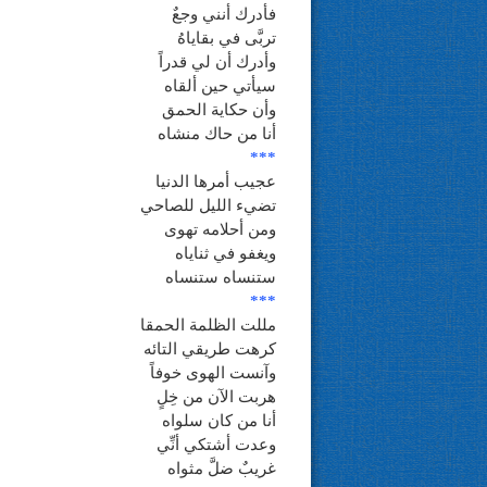
فأدرك أنني وجعٌ
تربَّى في بقاياهُ
وأدرك أن لي قدراً
سيأتي حين ألقاه
وأن حكاية الحمق
أنا من حاك منشاه
***
عجيب أمرها الدنيا
تضيء الليل للصاحي
ومن أحلامه تهوى
ويغفو في ثناياه
ستنساه ستنساه
***
مللت الظلمة الحمقا
كرهت طريقي التائه
وآنست الهوى خوفاً
هربت الآن من خِلٍ
أنا من كان سلواه
وعدت أشتكي أنِّي
غريبٌ ضلَّ مثواه