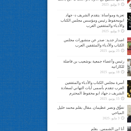
9 يوليو، 2025
تعزية ومواساة: يتقدم الشريف د- جهاد
ابومحفوظ رئيس ومؤسس مجلس الكتاب
والأدباء والمثقفين العرب
9 يوليو، 2025
اصدار جديد: صدر عن منشورات مجلس
الكتاب والأدباء والمثقفين العرب
25 يونيو، 2025
رئيس وأعضاء جمعية بوشعيب بن فاضلة
للكاراتيه
18 يونيو، 2025
أسرة مجلس الكتاب والأدباء والمثقفين
العرب تتقدم بأسمى آيات التهاني لسعادة
الشريف د.جهاد ابو محفوظ المحترم
15 يونيو، 2025
تفوُّق ونصر عظيمان..مقال بقلم محمد خليل
المياحي
3 مايو، 2025
أنا ابن الشمس.. بقلم