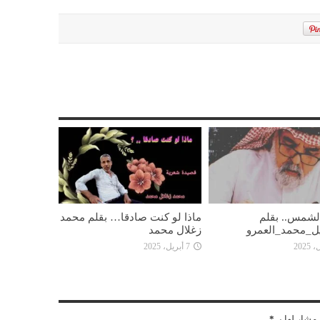
 الشمس.. بقلم
ماذا لو كنت صادقا… بقلم محمد
ل_محمد_العمرو
زغلال محمد
7 أبريل، 2025
مشار لها بـ
*