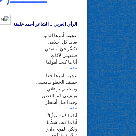
الرأي العربي .. الشاعر أحمد خليفة
عجيب أمرها الدنيا
تعاند كل أحلامي
تكسِّر فيَّ أجنحتي
فتلقيني لآفاتٍ
أنا ما كنت أهواها
***
عجيب أمرها حقاً
حفيف الخطو يدهسني
ويسلبني براءاتي
ويلقيني كما الغصن
وحيدا ضل أشجارا
***
أنا ما كنت ضِلِّيلاً
أنا ما كنت شكَّايا
ولكن الهوى داري
تَهدَّم فوق أحلامي