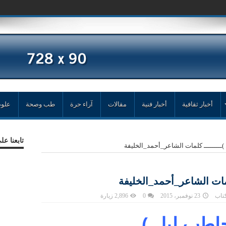
أخبار ثقافية
أخبار فنية
مقالات
آراء حرة
طب وصحة
علوم
تابعنا ع
ل )ـــــــــ كلمات ‏الشاعر_أحمد_الخليفة
كلمات ‏الشاعر_أحمد_الخليفة
كتاب
23 نوفمبر، 2015
0
2,896 زيارة
 حاطب ليل )ـــــــــ