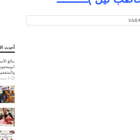
أحدث الأ
ببالغ الأ
ابومحفوظ
والمثقفي
8 سبتمبر، 2025