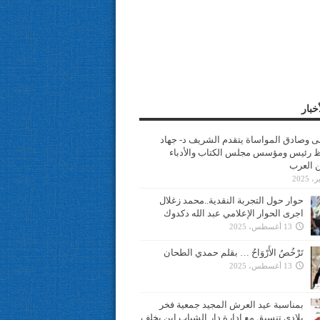
خبار
سى وصادق المواساة يتقدم الشريف د- جهاد
 رئيس ومؤسس مجلس الكتاب والأدباء
ن العرب
حوار حول التجربة النقدية..محمد زغلال
اجرى الحوار الإعلامي عبد الله دكدوك
13 أغسطس، 2025
تَرْخُصُ الأَرْوَاحُ … بقلم حمدي الطحان
13 أغسطس، 2025
بمناسبة عيد العرش المجيد جمعية فخر
بلادي تنسيق مع ادارة دار الشباب ابن يخلف