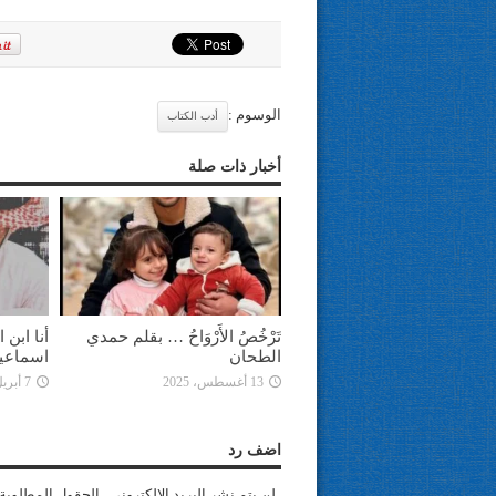
الوسوم :
أدب الكتاب
أخبار ذات صلة
تَرْخُصُ الأَرْوَاحُ … بقلم حمدي
أنا ابن
الطحان
اسماعي
13 أغسطس، 2025
7 أبريل، 2025
اضف رد
لن يتم نشر البريد الإلكتروني . الحقول المطلوبة 