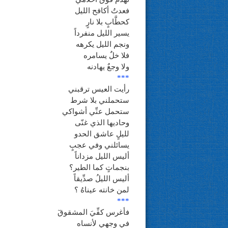
فعدتُ أكافح الليل
كحطَّابٍ بلا نارٍ
يسير الليل منفرداً
ونجم الليل يكرهه
فلا خلٌ يسامره
ولا وجعٌ يهادنه
***
رأيت العيس ترقبني
ستحملني بلا شرط
ستحمل عنِّي أشواكي
وحاديها الذي غنّى
لليلٍ عاشق الحدو
يسائلني وفي عجبٍ
أليس الليل مزداناً
بنجماتٍ كما الطير؟
أليس الليلُ صدِّيقاً
لمن خانته عيناهُ ؟
***
فأغرس كفِّيَ المشقوقٓ
في وجهي لأنساه