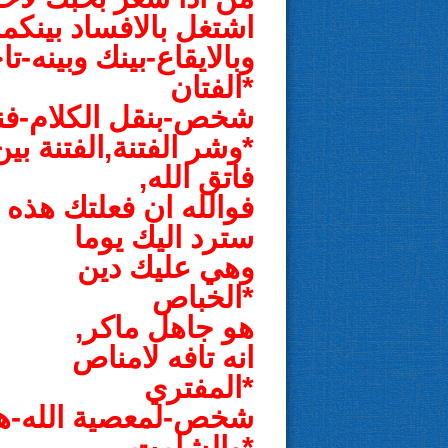
اشتغل بالافساد بينكما
وبالايقاع-بينك وبينه-تا
*الفتان
شخص-بنقل الكلام-فنا
*وشر الفتنة,الفتنة بي
فاتق الله,
فوالله ان فعلتك هذه
سترد اليك يوما
وهي عليك دين
*الخباص
هو جاهل ماكر,
انه تافه لامناص
*المفتري
شخص-لمعصية الله-ه
*والشامت