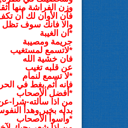
وزن الفراشة منها أثق
فآن الأوان لك أن تكف
والا فانك سوف تظل تا
*ان الغيبة
جريمة ومصيبة
*لاتسمع لمستغيب
فان خشية الله
عن قلبه تغيب
*لا تسمع لنمام
فانه آثم,يغط في الحر
*أفضل الأصحاب
من اذا سألته-شرا-
بدله بخير,وهدأ النفو
*وأسوأ الأصحاب
من اذا شعر بحبك لآخ