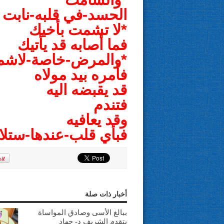
الحسد-في قلبه-نابت
*لا تشمت بأخيك
فما أصابه قد يأتيك
*والمرض-خاصة-لاشما
فأمره بيد مولاه
قد يقبضه اليه
فتندم
وقد يعافيه
فبأي قلب-عندها-ستلاق
أخبار ذات صلة
ببالغ الأسى وصادق المواساة
يتقدم الشريف د- جهاد