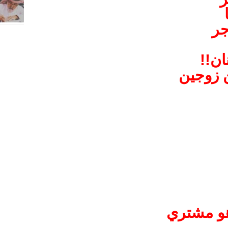
جر
ن!!
ن زوجين
و مشتري