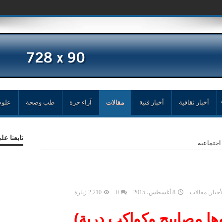
أخبار ثقافية
أخبار فنية
مقالات
آراء حرة
طب وصحة
علوم
تابعنا ع
اجتماعية
أخبار
,
مقالات
8 أغسطس، 2015
0
2,210 زيارة
وها مصابيح وكواكب درية)