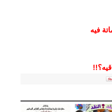
تة فيه
يه؟!!