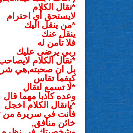
*نقال الكلام
لايستحق أي احترام
*من ينقل اليك
ينقل عنك
فلا تأمن له
ربي يرضى عليك
*نقال الكلام لايصاحب
بل ان صحبته,هي شر
كيفما تقاس
*لا تسمع لنقال
وعده كاذبا مهما قال
*يانقال الكلام اخجل
فأنت في سريرة من تن
خائن منافق,
وشخصيتك في نظره,