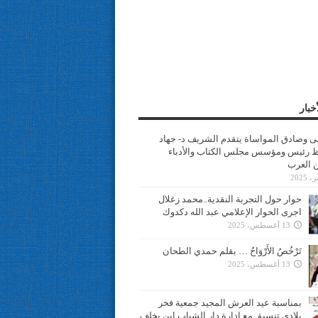
خبار
سى وصادق المواساة يتقدم الشريف د- جهاد
 رئيس ومؤسس مجلس الكتاب والأدباء
ن العرب
حوار حول التجربة النقدية..محمد زغلال
اجرى الحوار الإعلامي عبد الله دكدوك
13 أغسطس، 2025
تَرْخُصُ الأَرْوَاحُ … بقلم حمدي الطحان
13 أغسطس، 2025
بمناسبة عيد العرش المجيد جمعية فخر
بلادي تنسيق مع ادارة دار الشباب ابن يخلف