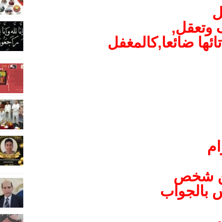
ل
 وتعقل,
ئها ضائعا,كالمغفل
ام
عن شخص
س بالجواب
ر