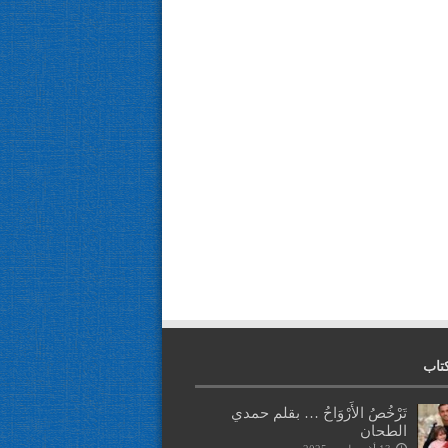
تاب
تَرْخُصُ الأَرْوَاحُ … بقلم حمدي
الطحان