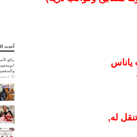
أحدث الأ
 ياناس
ببالغ الأ
ابومحفوظ
والمثقفي
8 سبتمبر، 2025
قل له,