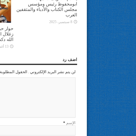
ابومحفوظ رئيس ومؤسس
مجلس الكتاب والأدباء والمثقفين
العرب
8 سبتمبر، 2025
حوار حو
زغلال ا
الله دك
13 أغسطس، 2025
اضف رد
لن يتم نشر البريد الإلكتروني . الحقول المطلوبة 
الإسم
*