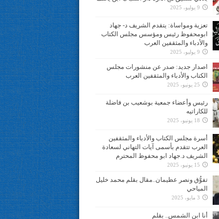
9 يوليو، 2025
تعزية ومواساة: يتقدم الشريف د- جهاد
ابومحفوظ رئيس ومؤسس مجلس الكتاب
والأدباء والمثقفين العرب
9 يوليو، 2025
اصدار جديد: صدر عن منشورات مجلس
الكتاب والأدباء والمثقفين العرب
25 يونيو، 2025
رئيس وأعضاء جمعية بوشعيب بن فاضلة
للكاراتيه
18 يونيو، 2025
أسرة مجلس الكتاب والأدباء والمثقفين
العرب تتقدم بأسمى آيات التهاني لسعادة
الشريف د.جهاد ابو محفوظ المحترم
15 يونيو، 2025
تفوُّق ونصر عظيمان..مقال بقلم محمد خليل
المياحي
3 مايو، 2025
أنا ابن الشمس.. بقلم