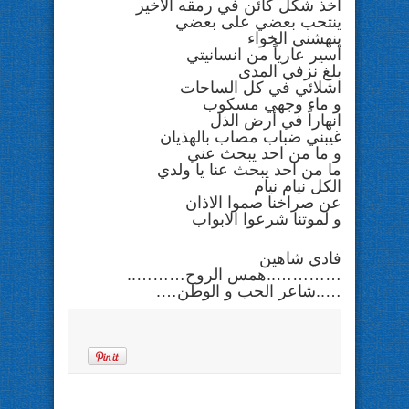
آخذ شكل كائن في رمقه الاخير
ينتحب بعضي على بعضي
ينهشني الخواء
أسير عارياً من انسانيتي
بلغ نزفي المدى
اشلائي في كل الساحات
و ماء وجهي مسكوب
انهاراً في أرض الذل
غيبني ضباب مصاب بالهذيان
و ما من احد يبحث عني
ما من احد يبحث عنا يا ولدي
الكل نيام نيام
عن صراخنا صموا الاذان
و لموتنا شرعوا الابواب
فادي شاهين
…………..همس الروح………..
…..شاعر الحب و الوطن….