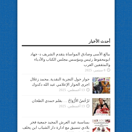
أحدث الأخبار
ببالغ الأسى وصادق المواساة يتقدم الشريف د- جهاد
ابومحفوظ رئيس ومؤسس مجلس الكتاب والأدباء
والمثقفين العرب
8 سبتمبر، 2025
حوار حول التجربة النقدية..محمد زغلال
اجرى الحوار الإعلامي عبد الله دكدوك
13 أغسطس، 2025
تَرْخُصُ الأَرْوَاحُ … بقلم حمدي الطحان
13 أغسطس، 2025
بمناسبة عيد العرش المجيد جمعية فخر
بلادي تنسيق مع ادارة دار الشباب ابن يخلف