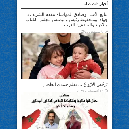
أخبار ذات صلة
ببالغ الأسى وصادق المواساة يتقدم الشريف د-
جهاد ابومحفوظ رئيس ومؤسس مجلس الكتاب
والأدباء والمثقفين العرب
8 سبتمبر، 2025
تَرْخُصُ الأَرْوَاحُ … بقلم حمدي الطحان
13 أغسطس، 2025