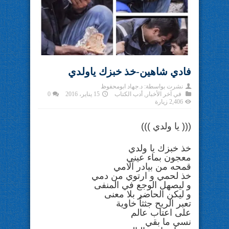
فادي شاهين-خذ خبزك ياولدي
نشرت بواسطة:
د.جهاد ابومحفوظ
في
آخر الأخبار
,
أدب الكتاب
15 يناير، 2016
0
2,406 زيارة
((( يا ولدي )))
خذ خبزك يا ولدي
معجون بماء عيني
قمحه من بيادر آلامي
خذ لحمي و ارتوي من دمي
و ليصهل الوجع في المنفى
و ليكن الحاضر بلا معنى
تعبر الريح جثثاً خاوية
على اعتاب عالم
نسي ما بقي