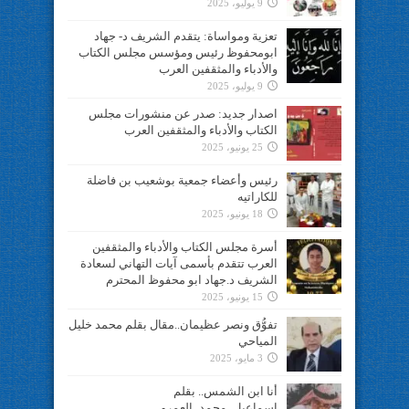
9 يوليو، 2025
تعزية ومواساة: يتقدم الشريف د- جهاد
ابومحفوظ رئيس ومؤسس مجلس الكتاب
والأدباء والمثقفين العرب
9 يوليو، 2025
اصدار جديد: صدر عن منشورات مجلس
الكتاب والأدباء والمثقفين العرب
25 يونيو، 2025
رئيس وأعضاء جمعية بوشعيب بن فاضلة
للكاراتيه
18 يونيو، 2025
أسرة مجلس الكتاب والأدباء والمثقفين
العرب تتقدم بأسمى آيات التهاني لسعادة
الشريف د.جهاد ابو محفوظ المحترم
15 يونيو، 2025
تفوُّق ونصر عظيمان..مقال بقلم محمد خليل
المياحي
3 مايو، 2025
أنا ابن الشمس.. بقلم
اسماعيل_محمد_العمرو