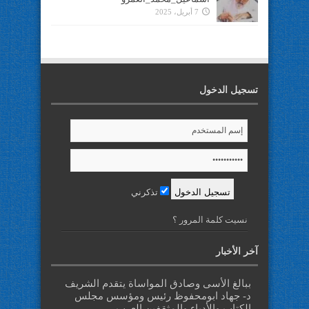
7 أبريل، 2025
تسجيل الدخول
تذكرني
نسيت كلمة المرور ؟
آخر الأخبار
ببالغ الأسى وصادق المواساة يتقدم الشريف
د- جهاد ابومحفوظ رئيس ومؤسس مجلس
الكتاب والأدباء والمثقفين العرب