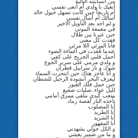
من انسانيته البالية
أنعيك يا ولدي أم أنعى نفسي
أم تاريخاً حين كانت تصهل خيول خالد
أسألك أم أسأل نفسي
و لم اجد بعد التأويل الاخير
في معمعة الموتى
حين عبرنا بين ظلال
فقدت كل معنى
فأنا المرئي اللا مرئي
عندما فُقدت في اغماءة الضوء
أحمل قلبي الجريح على كفي
و ولدي مرمي على سرير الجوع
شوك و نار سرابيل قطران
و أنا عاجز هناك حين انتحرت السماء
ليعزف البحر أنشودة الرحيل للشطآن
حين حمل فلك القبور
لليل عواء..صليات صقيع
متعب كبدي ملقى ممزق أمامي
تأخذه النار لقصة رماد
أنا المصلوب
أنا الطريد
أنا الشريد
أنا المقهور
و الكل حولي يشهدني
و ما من ضمير يغيثني