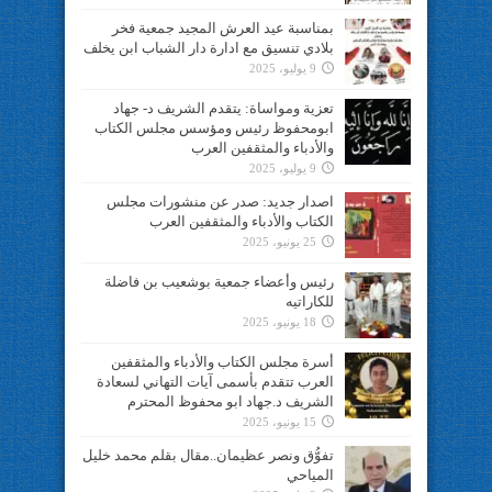
بمناسبة عيد العرش المجيد جمعية فخر
بلادي تنسيق مع ادارة دار الشباب ابن يخلف
9 يوليو، 2025
تعزية ومواساة: يتقدم الشريف د- جهاد
ابومحفوظ رئيس ومؤسس مجلس الكتاب
والأدباء والمثقفين العرب
9 يوليو، 2025
اصدار جديد: صدر عن منشورات مجلس
الكتاب والأدباء والمثقفين العرب
25 يونيو، 2025
رئيس وأعضاء جمعية بوشعيب بن فاضلة
للكاراتيه
18 يونيو، 2025
أسرة مجلس الكتاب والأدباء والمثقفين
العرب تتقدم بأسمى آيات التهاني لسعادة
الشريف د.جهاد ابو محفوظ المحترم
15 يونيو، 2025
تفوُّق ونصر عظيمان..مقال بقلم محمد خليل
المياحي