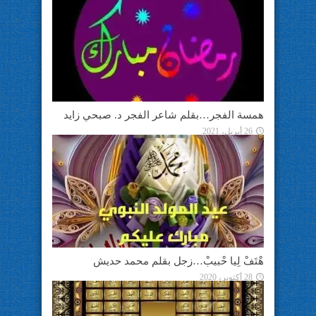
همسة الفجر…بقلم شاعر الفجر د. صبحي زايد
26 أبريل، 2021
هْتَفْ لِيا حْبيبْ…زجل بقلم محمد حديش
28 أكتوبر، 2020