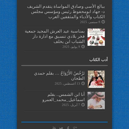
ببالغ الأسى وصادق المواساة يتقدم الشريف
د- جهاد ابومحفوظ رئيس ومؤسس مجلس
الكتاب والأدباء والمثقفين العرب
8 سبتمبر، 2025
بمناسبة عيد العرش المجيد جمعية
فخر بلادي تنسيق مع ادارة دار
الشباب ابن يخلف
9 يوليو، 2025
أدب الكتاب
تَرْخُصُ الأَرْوَاحُ … بقلم حمدي
الطحان
13 أغسطس، 2025
أنا ابن الشمس.. بقلم
اسماعيل_محمد_العمرو
7 أبريل، 2025