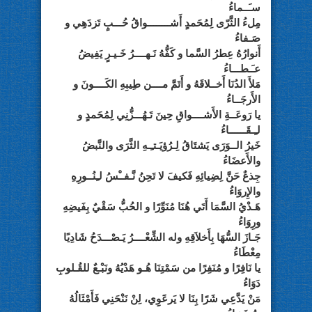
سـَــماءُ
مِلءُ الثَّرّى لِمُحَمدٍ أَشــــــــواقُ حُـــبٍ تَزدَهِي و
صَـفاءُ
أَنوارُهُ عِطرُ السَّما و كَفُّهُ نَـهــــرُ خَـيـرٍ يَفِيضُ
عـَـطـــاءُ
مَلأَ الدُنَا أَخــلاقَهُ و أَتَمَّ مــــن طِيبِهِ الكَــــونَ و
الأَرجَــاءُ
يا رَوعَــةِ الأَشــــواقِ حِينَ تَـهُـــزُّنِي لِمُحَمدٍ و
لـِـقَــــــاءُ
خَيرُ الــوَرَى يَشتَاقُ لِـرُؤيَـتـِـهِ الثَّرَى والنَّبضُ
والأَعضَاءُ
جِذعٌ حَنَّ لِضِيائِهِ فَكيفَ لا تَحِنُ نَّـفــْسُ لـِنُــورِهِ
والإِروَاءُ
هَـدْيُ السَّمَا أَتَي هُنَا مُنَوِّرًا و الحُبُّ سَقْيٌ بِفَيضِهِ
ورِوَاءُ
جَـازَ السُّهَا بِأَخلاَقِهِ وله الشِّعْــــرُ يَـصْـــدَحُ شَادِيًا
مِعْطَاءُ
يا نَافِرًا و مُنَفِرًا من سَمْتِنَا هُـو هَدْيُهُ ونَبْـعٌ للقُـلوبِ
دَوَاءُ
مَنْ يَدَّعِي شَرًا بِنَا لا يَرعََوِِي، لِنْ نَنْحَنِي فَأَمْثَالُهُ