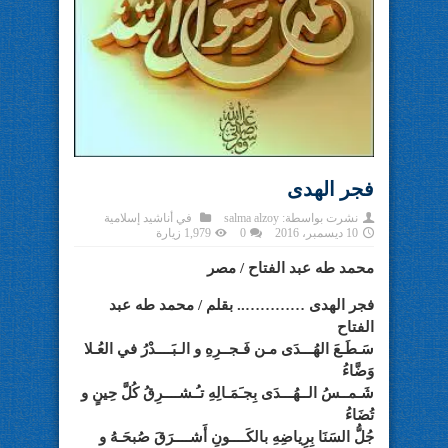
فجر الهدى
نشرت بواسطة:
salma alzoy
في
أناشيد إسلامية
10 ديسمبر، 2016
0
1,979 زيارة
محمد طه عبد الفتاح / مصر
فجر الهدى ………….. بقلم / محمد طه عبد
الفتاح
سَـطَـعَ الهُـــدَى مـن فَـجــرِهِ و الـبَــــدْرُ في العُـلا
وَضَّاءُ
شَـمــسُ الــهُـــدَى بِجـَمَـالِهِ تـُـشــــرِقُ كُلَّ حِينٍ و
تُضَاءُ
جُلُّ السَنَا بِرِياضِهِ بالكَــــونِ أَشــــرَقَ صُبحَـهُ و