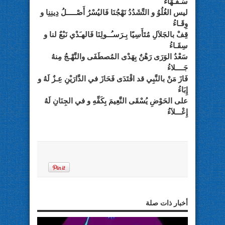
سُـفَـهَاءُ
ليس الغُلُوُ و التَّشَدُدُ نَهْجُنَا فَاليُسْرُ أَصْـــــلُ دِينِنِا و
وِقَـاءُ
قِفْ بالجَلاَلِ مُتَأَسِيًا بِـرَسـُــولِنَا فَالهـَدْي نَبْعٌ لنا و
سِقَـاءُ
سَعْدُ الوَرَى رَهْنٌ بِهَدْى المُصطَفَى والنَّهْـجُ مِنهُ
جَــــلاءُ
فَازَ مَنْ بالنَّبِي قد اقْتَدَى فَحَازَ في الدَّارَيْنِ عِـزٌ لَهُ و
إِبَاءُ
على الحَوْضِ يُسْقَى النَّعِيمَ بِكَفِّهِ و في الجِنَانِ لَهُ
إِعْـــلاَءُ
أخبار ذات صلة