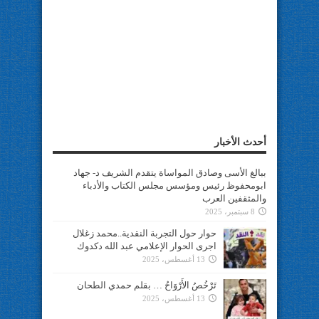
أحدث الأخبار
ببالغ الأسى وصادق المواساة يتقدم الشريف د- جهاد
ابومحفوظ رئيس ومؤسس مجلس الكتاب والأدباء
والمثقفين العرب
8 سبتمبر، 2025
حوار حول التجربة النقدية..محمد زغلال
اجرى الحوار الإعلامي عبد الله دكدوك
13 أغسطس، 2025
تَرْخُصُ الأَرْوَاحُ … بقلم حمدي الطحان
13 أغسطس، 2025