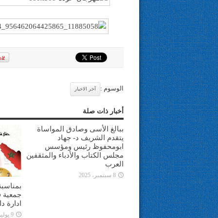
الوسوم :
آخر الاخبار
أخبار ذات صلة
ببالغ الأسى وصادق المواساة
يتقدم الشريف د- جهاد
ابومحفوظ رئيس ومؤسس
مجلس الكتاب والأدباء والمثقفين
العرب
8 سبتمبر، 2025
بمناسبة
جمعية ف
ادارة د
9 يوليو، 2025