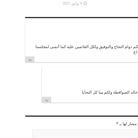
9 يوليو، 2025
م دوام النجاح والتوفيق ولكل القائمين عليه كما أتمنى لمجلسنا
اع
رد
خالد الصوافطة ولكم منا كل التحايا
رد
مشار لها بـ
*