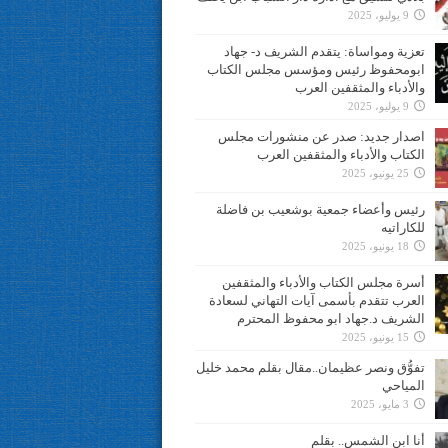
9 يوليو، 2025
تعزية ومواساة: يتقدم الشريف د- جهاد
ابومحفوظ رئيس ومؤسس مجلس الكتاب
والأدباء والمثقفين العرب
9 يوليو، 2025
اصدار جديد: صدر عن منشورات مجلس
الكتاب والأدباء والمثقفين العرب
25 يونيو، 2025
رئيس وأعضاء جمعية بوشعيب بن فاضلة
للكاراتيه
18 يونيو، 2025
أسرة مجلس الكتاب والأدباء والمثقفين
العرب تتقدم بأسمى آيات التهاني لسعادة
الشريف د.جهاد ابو محفوظ المحترم
15 يونيو، 2025
تفوُّق ونصر عظيمان..مقال بقلم محمد خليل
المياحي
3 مايو، 2025
أنا ابن الشمس.. بقلم