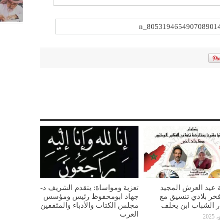
 عيد العرش المجيد
تعزية ومواساة: يتقدم الشريف د-
خر بلادي تنسيق مع
جهاد ابومحفوظ رئيس ومؤسس
ار الشباب ابن يخلف
مجلس الكتاب والأدباء والمثقفين
العرب