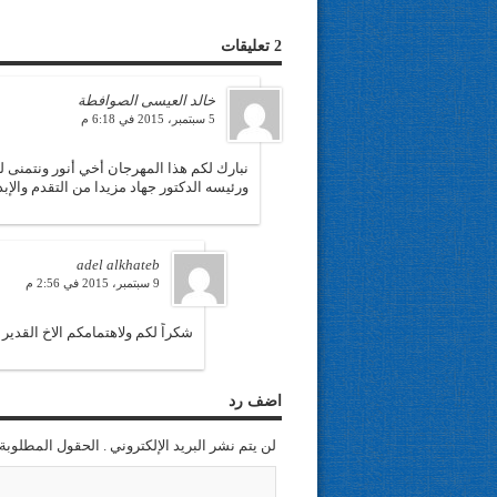
2 تعليقات
خالد العيسى الصوافطة
5 سبتمبر، 2015 في 6:18 م
نبارك لكم هذا المهرجان أخي أنور ونتمنى لك
ورئيسه الدكتور جهاد مزيدا من التقدم والإبد
adel alkhateb
9 سبتمبر، 2015 في 2:56 م
شكراً لكم ولاهتمامكم الاخ القدير 
اضف رد
لن يتم نشر البريد الإلكتروني . الحقول المطلوبة 