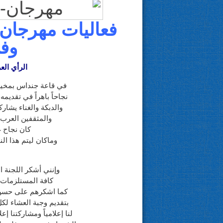
فعاليات مهرجان 
وف
الرأي الع
في قاعة جنداس بمخي
نجاحاً باهراً في تقدي
والدبكة والغناء يشار
والمثقفين العرب 
كان نجاح غ
وماكان ليتم هذا الن
م
وإنني أشكر اللجنة 
كافة المستلزمات
كما اشكرهم على حسن ا
بتقديم وجبة العشاء ل
لنا إعلامياً ومشاركتنا إ