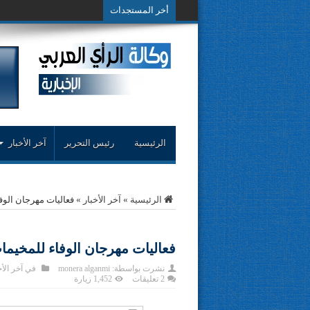
أخر المستجدات
حوار حول التجربة الن
الرئيسية
رئيس التحرير
آخر الأخبار
الرئيسية
»
آخر الأخبار
»
فعاليات مهرجان الوف
فعاليات مهرجان الوفاء للمخيم
نشرت بواسطة:
monera alganmi
في
آخر الأخ
2 تعليقات
1,452 زيارة