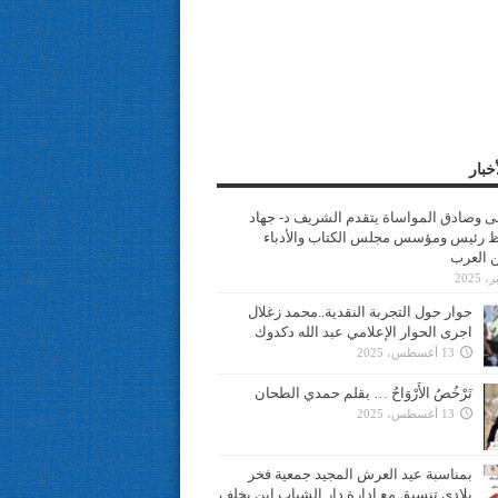
خبار
سى وصادق المواساة يتقدم الشريف د- جهاد
 رئيس ومؤسس مجلس الكتاب والأدباء
ن العرب
حوار حول التجربة النقدية..محمد زغلال
اجرى الحوار الإعلامي عبد الله دكدوك
13 أغسطس، 2025
تَرْخُصُ الأَرْوَاحُ … بقلم حمدي الطحان
13 أغسطس، 2025
بمناسبة عيد العرش المجيد جمعية فخر
بلادي تنسيق مع ادارة دار الشباب ابن يخلف