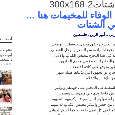
الوفاء للمخيمات هنا …
ي الشتات
ربي .. أنور الزبن ـ فلسطين
أحدث الأ
م الجلزون حقق منتدى فلسطين الوطني
مه منوعات رائعة من الشعر والزجل الشعبي
ببالغ الأ
ابومحفوظ
كه في هذا النجاح مجلس الكتاب والأدباء
والمثقفي
واللجان الشعبية في مخيم الجلزون
8 سبتمبر، 2025
ير متوقع على كافة الأصعدة
جاح لو الجهود التي بذلناها طيلة شهر
ن الإعداد والإعلام
الشعبية في المخيم على جهدهم وتوفير
 من قاعة ودي جي وصوتيات وتصوير
ستقبلهم لنا والضيافة وكرمهم المعهود
كل من حضر واشكر مجلس الكتاب لدعمهم
علامياً في كل عمل نقوم به كما أشكر إخواني