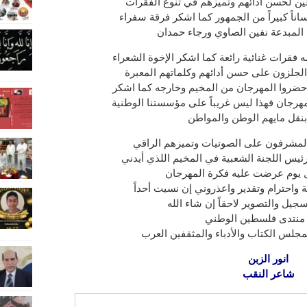
ن لحسن أدائهم وتميزهم في تنوع الفقرات
ناً كبيراً من الجمهور كما اشكر فرقة سفراء
المبدعة نفين الصاوي ورجاء حمدان
فقرات غنائية رائعة كما اشكر الإخوة الشعراء
الجلزون على حسن أدائهم وكلماتهم المعبرة
حضروا المهرجان من المخيم وخارجه كما اشكر
هرجان فهذا ليس غريباً على مؤسستنا الوطنية
بنقل مايهم الوطن والمواطن
لمشرفون على الصوتيات وتميزهم الراقي
رئيس اللجنة الشعبية في المخيم اللذي أيدني
 يوم عرضت عليه فكرة المهرجان
 واحترام وتقدير واعذروني إن نسيت أحداً
جيل والتصوير لاحقاً إن شاء الله
منتدى فلسطين الوطني
جلس الكتاب والأدباء والمثقفين العرب
انور الزبن
شاعر النقب