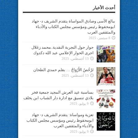
أحدث الأخبار
ببالغ الأسى وصادق المواساة يتقدم الشريف د- جهاد
ابومحفوظ رئيس ومؤسس مجلس الكتاب والأدباء
والمثقفين العرب
8 سبتمبر، 2025
حوار حول التجربة النقدية..محمد زغلال
اجرى الحوار الإعلامي عبد الله دكدوك
13 أغسطس، 2025
تَرْخُصُ الأَرْوَاحُ … بقلم حمدي الطحان
13 أغسطس، 2025
بمناسبة عيد العرش المجيد جمعية فخر
بلادي تنسيق مع ادارة دار الشباب ابن يخلف
9 يوليو، 2025
تعزية ومواساة: يتقدم الشريف د- جهاد
ابومحفوظ رئيس ومؤسس مجلس الكتاب
والأدباء والمثقفين العرب
9 يوليو، 2025