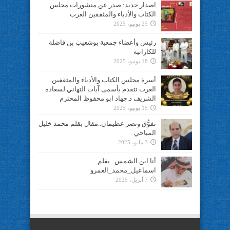
اصدار جديد: صدر عن منشورات مجلس
الكتاب والأدباء والمثقفين العرب
25 يونيو، 2025
رئيس وأعضاء جمعية بوشعيب بن فاضلة
للكاراتيه
18 يونيو، 2025
أسرة مجلس الكتاب والأدباء والمثقفين
العرب تتقدم بأسمى آيات التهاني لسعادة
الشريف د.جهاد ابو محفوظ المحترم
15 يونيو، 2025
تفوُّق ونصر عظيمان..مقال بقلم محمد خليل
المياحي
3 مايو، 2025
أنا ابن الشمس.. بقلم
اسماعيل_محمد_العمرو
7 أبريل، 2025