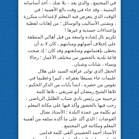
في المجتمع ، والذي يعد – بلا شك – أحد أساساته
المتينة ، وقد جاء في وقت بالغ الأهمية ؛ في
الوقت الذي يتعرض فيه المعلم لإعتداءات متكررة
، وبشتى الأساليب والوسائل ؛ من إهانات لفظية
وإعتداءات جسدية و غيرها !
تكريم نال إشادة واسعة من قبل أهالي المنطقة
على إختلاف أصولهم ومنابتهم ، كان لا بد أن
يحظى بإهتمامهم ومتابعتهم وقد كان ؛ إذ ضجت
قاعة بلدية بالحضور من مختلف الأعمار ؛ رجالا
ونساء ، شابات وشبان .
الحفل الذي تولى عرافته السيد علي هلال
عليمات جاء بسيطا بفقراته ، كبيرا وعظيما في
نفوس من حضره ، ابتدأ بآيات من الذكر الحكيم ،
تلاها الشيخ رمضان أبو شريقي ، تلاها كلمة
ترحيبية من رئيس نادي شباب الظليل الرياضي ،
رحب فيها بالحضور وأكد فيها على مكانة المعلم ،
ثم بكلمة من عمدة البلدة ؛ الأستاذ نضال
العوضات ؛ الذي أكد على ما أكده سلفه من أهمية
المعلم ومكانته في المجتمع .
الأستاذ أحمد الحصيني ألقى كلمة قدامى