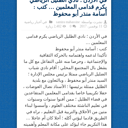
في الأردن ؛ نادي الظليل الرياضي
يكرم قدامى المعلمين … كتب :
أسامة منذر أبو محفوظ
نشرت بواسطة:
samira mahassine
في
أخبار رياضية
11 نوفمبر، 2017
0
2,482 زيارة
في الأردن ؛ نادي الظليل الرياضي يكرم قدامى
المعلمين …
كتب : أسامة منذر أبو محفوظ
تأكيدا لدعمه واهتمامه بالحركة الثقافية
والإجتماعية ، وحرصا منه على التفاعل مع كل ما
يشغل بال المجتمع المحلي ؛ أقام نادي شباب
الضليل الرياضي ممثلا برئيس مجلس الإدارة ؛
السيد منذر أبو محفوظ ، وبالتعاون مع بلدية
الظليل ممثلة برئيسها ؛ الأستاذ نضال العوضات ،
حفلا تكريميا خاصا بقدامى المعلمين المتقاعدين
في قضاء الظليل ؛ ممن أفنوا سنوات وسنوات
في تعليم الناشئة مختلف العلوم ، وأسسوا لبناء
متين من الأخلاق والتربية قبل التعليم ، نراه في
الطريق قادما ليؤتي أكله ؛ آجلا كان أم عاجلا …
هذا التكريم جاء ليؤكد على مكانة المعلم وأهميته