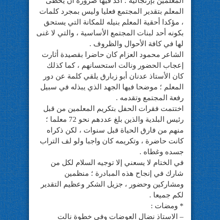
المعلمين بإرتجالية ؛ أكد فيها ضرورة أن يحظى
المعلم بتقدير المجتمع فعليا وليس بمجرد كلمات
، مؤكدا أحقية المعلم بنيله للمكانة التي يستحق
بكونه أحد لبنات المجتمع الأساسية ، والتي لا غنى
لها في كافة الأحوال والظروف .
الشاعر محمود العزام كان حاضرا بقصيدة أثارت
إعجاب الحضور ونالت استحسانهم ، كما كذلك
كان الأستاذ عدنان أبو زبارق يلقي كلمة عن دور
المعلم ؛ موضحا فيها الجهد الذي يبذله في سبيل
رفعة المجتمع وتقدمه .
اختتمت فقرات الحفل بتكريم المعلمين من قبل
رئيس البلدية والذين بلغ عددهم نحو 72 معلما ؛
منهم من فارق الحياة قبل سنوات ، لكن ذكراه
كانت حاضرة ، وتكريمه كان واجبا ولو لف التراب
جسده وغطاه .
في الختام لا يسعني إلا توجيه السلام لكل من
شارك في إنجاح هذه المبادرة ؛ منظمين
ومشاركين وحضور ، جزيل الشكر وعظيم التقدير
لكم جميعا .
* ومضات :
– الاستاذ نضال العوضات وفي خطوة نالت