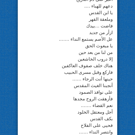
دعهم للهباء ….
يا ابن القدس
وملعقة القهر
فاضت …بيدك
ازأر من جديد
عل الأصم يستمع النداء …….
يا مبعوث الحق
من لنا من بعد حين
إلا دروب الخاشعين
هناك خلف صفوف العاكفين
فاركع وقبل مسرى الحبيب
حينها أنت الرجاء ……
أنجبنا الغيث المقدس
على نوافذ الصمود
فأزهقت الروح مجدها
نعم القضاء …….
أجل ومعتقل الخلود
بكف القدس
فحيى على الفلاح
وانتصر النداء ……