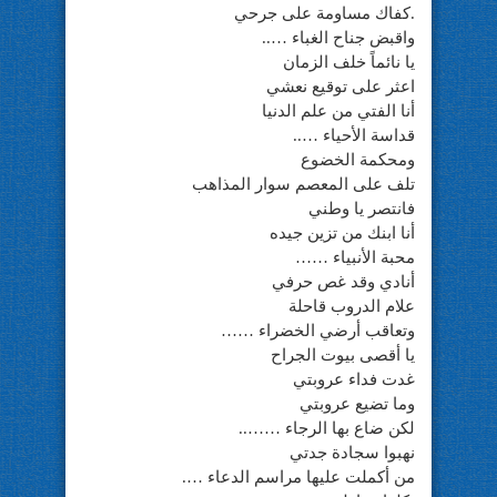
.كفاك مساومة على جرحي
واقبض جناح الغباء …..
يا نائماً خلف الزمان
اعثر على توقيع نعشي
أنا الفتي من علم الدنيا
قداسة الأحياء …..
ومحكمة الخضوع
تلف على المعصم سوار المذاهب
فانتصر يا وطني
أنا ابنك من تزين جيده
محبة الأنبياء ……
أنادي وقد غص حرفي
علام الدروب قاحلة
وتعاقب أرضي الخضراء ……
يا أقصى بيوت الجراح
غدت فداء عروبتي
وما تضيع عروبتي
لكن ضاع بها الرجاء ……..
نهبوا سجادة جدتي
من أكملت عليها مراسم الدعاء ….