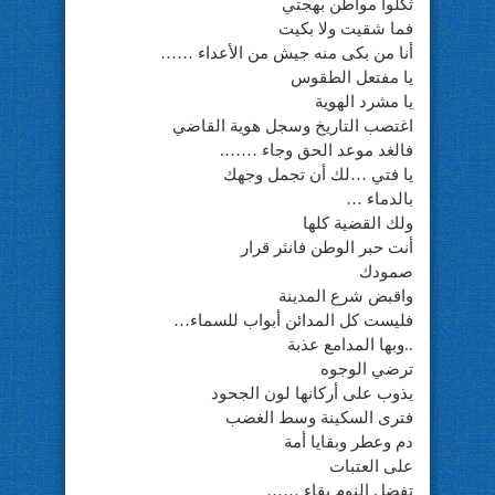
ثكلوا مواطن بهجتي
فما شقيت ولا بكيت
أنا من بكى منه جيش من الأعداء ……
يا مفتعل الطقوس
يا مشرد الهوية
اغتصب التاريخ وسجل هوية القاضي
فالغد موعد الحق وجاء …….
يا فتي …لك أن تجمل وجهك
بالدماء …
ولك القضية كلها
أنت حبر الوطن فانثر قرار
صمودك
واقبض شرع المدينة
فليست كل المدائن أبواب للسماء…
..وبها المدامع عذبة
ترضي الوجوه
يذوب على أركانها لون الجحود
فترى السكينة وسط الغضب
دم وعطر وبقايا أمة
على العتبات
تفضل النوم بقاء ……