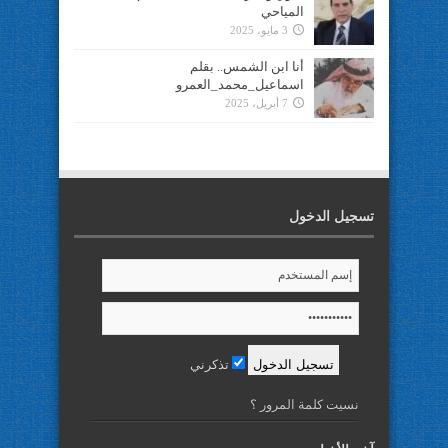
المياحي
3 مايو، 2025
أنا ابن الشمس.. بقلم
اسماعيل_محمد_العمرو
7 أبريل، 2025
تسجيل الدخول
تذكرني
نسيت كلمة المرور ؟