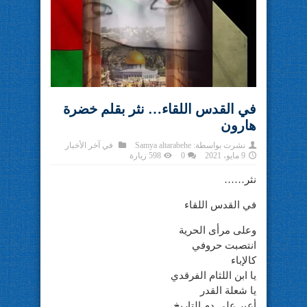
في القدس اللقاء… نثر بقلم خضرة
هارون
نشرت بواسطة:
Samya altarabehe
في
آخر الأخبار
9 مايو، 2021
0
598 زيارة
نثر……
في القدس اللقاء
وعلى مرأى الحرية
انتصبت حروفي
كالإباء
يا ابن اللثام الفرقدي
يا شعلة القدر
أعبر على دم التاريخ