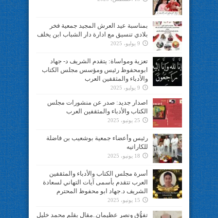
بمناسبة عيد العرش المجيد جمعية فخر
بلادي تنسيق مع ادارة دار الشباب ابن يخلف
9 يوليو، 2025
تعزية ومواساة: يتقدم الشريف د- جهاد
ابومحفوظ رئيس ومؤسس مجلس الكتاب
والأدباء والمثقفين العرب
9 يوليو، 2025
اصدار جديد: صدر عن منشورات مجلس
الكتاب والأدباء والمثقفين العرب
25 يونيو، 2025
رئيس وأعضاء جمعية بوشعيب بن فاضلة
للكاراتيه
18 يونيو، 2025
أسرة مجلس الكتاب والأدباء والمثقفين
العرب تتقدم بأسمى آيات التهاني لسعادة
الشريف د.جهاد ابو محفوظ المحترم
15 يونيو، 2025
تفوُّق ونصر عظيمان..مقال بقلم محمد خليل