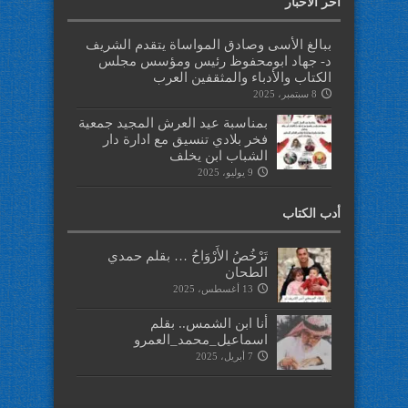
آخر الأخبار
ببالغ الأسى وصادق المواساة يتقدم الشريف
د- جهاد ابومحفوظ رئيس ومؤسس مجلس
الكتاب والأدباء والمثقفين العرب
8 سبتمبر، 2025
بمناسبة عيد العرش المجيد جمعية
فخر بلادي تنسيق مع ادارة دار
الشباب ابن يخلف
9 يوليو، 2025
أدب الكتاب
تَرْخُصُ الأَرْوَاحُ … بقلم حمدي
الطحان
13 أغسطس، 2025
أنا ابن الشمس.. بقلم
اسماعيل_محمد_العمرو
7 أبريل، 2025