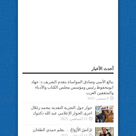
أحدث الأخبار
ببالغ الأسى وصادق المواساة يتقدم الشريف د- جهاد
ابومحفوظ رئيس ومؤسس مجلس الكتاب والأدباء
والمثقفين العرب
8 سبتمبر، 2025
حوار حول التجربة النقدية..محمد زغلال
اجرى الحوار الإعلامي عبد الله دكدوك
13 أغسطس، 2025
تَرْخُصُ الأَرْوَاحُ … بقلم حمدي الطحان
13 أغسطس، 2025